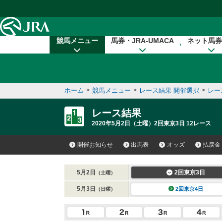
本文へ移動する
競馬メニュー
馬券・JRA-UMACA
ネット馬券
ホーム
>
競馬メニュー
>
レース結果 開催選択
>
レー
レース結果
2020年5月2日（土曜）2回東京3日 12レース
開催お知らせ
出馬表
オッズ
払戻金
5月2日
2回東京3日
（土曜）
5月3日
2回東京4日
（日曜）