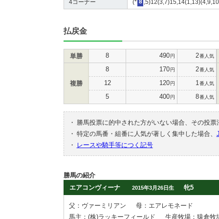
4コーナー
(*
8
,5)12(3,7)15,14(1,13)(4,9,10
払戻金
8
490
2
単勝
円
番人気
8
170
2
円
番人気
12
120
1
複勝
円
番人気
5
400
8
円
番人気
・
勝馬投票に的中された方がいない場合、その投票
・
特定の馬番・組番に人気が著しく集中した場合、
・
レースや騎手等につく記号
勝馬の紹介
エアコンヴィーナ
牝5
2015年3月26日生
父：ヴァーミリアン
母：エアレモネード
馬主：(株)ラッキーフィールド
生産牧場：猿倉牧