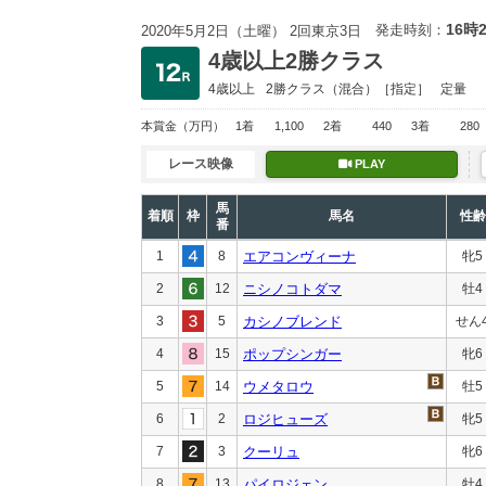
16時
発走時刻：
2020年5月2日（土曜） 2回東京3日
4歳以上2勝クラス
4歳以上
2勝クラス
（混合）［指定］
定量
本賞金
（万円）
1着
1,100
2着
440
3着
280
レース映像
PLAY
馬
着順
枠
馬名
性齢
番
1
8
エアコンヴィーナ
牝5
2
12
ニシノコトダマ
牡4
3
5
カシノブレンド
せん
4
15
ポップシンガー
牝6
5
14
ウメタロウ
牡5
6
2
ロジヒューズ
牝5
7
3
クーリュ
牝6
8
13
パイロジェン
牡4