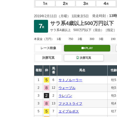
13時
発走時刻：
2019年2月11日（月曜） 1回東京5日
サラ系4歳以上500万円以下
サラ系4歳以上
500万円以下
（混合）［指定］
本賞金
（万円）
1着
750
2着
300
3着
190
レース映像
PLAY
決勝写真
決勝写真
馬
着順
枠
馬名
性齢
番
1
6
サトノルーラー
牡5
2
12
ウォーブル
牝5
3
2
ラレゾン
牝5
3
13
ファストライフ
牝4
5
7
エイブルボス
牡7