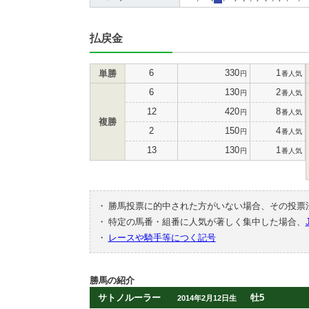
払戻金
6
330
1
単勝
円
番人気
6
130
2
円
番人気
12
420
8
円
番人気
複勝
2
150
4
円
番人気
13
130
1
円
番人気
・
勝馬投票に的中された方がいない場合、その投票
・
特定の馬番・組番に人気が著しく集中した場合、
・
レースや騎手等につく記号
勝馬の紹介
サトノルーラー
牡5
2014年2月12日生