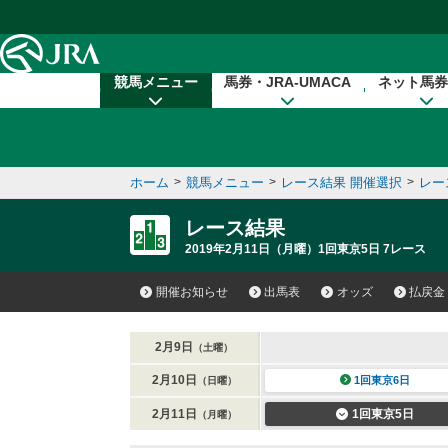
本文へ移動する
競馬メニュー
馬券・JRA-UMACA
ネット馬券
ホーム
>
競馬メニュー
>
レース結果 開催選択
>
レー
レース結果
2019年2月11日（月曜）1回東京5日 7レース
開催お知らせ
出馬表
オッズ
払戻金
2月9日
（土曜）
2月10日
1回東京6日
（日曜）
2月11日
1回東京5日
（月曜）