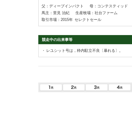
父：ディープインパクト
母：コンテスティッド
馬主：里見 治紀
生産牧場：社台ファーム
取引市場：2015年
セレクトセール
競走中の出来事等
・
レユシット号は，枠内駐立不良〔暴れる〕。