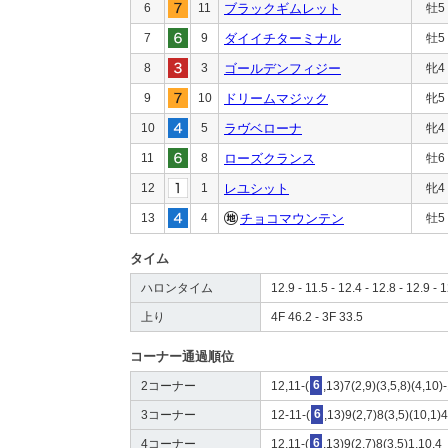
6
11
ブラックギムレット
牡5
7
9
ダイイチターミナル
牡5
8
3
ゴールデンフィジー
牝4
9
10
ドリームマジック
牝5
10
5
ラヴベローナ
牝4
11
8
ローズクランス
牡6
12
1
レユシット
牝4
13
4
チョコマウンテン
牡5
タイム
ハロンタイム
12.9 - 11.5 - 12.4 - 12.8 - 12.9 - 1
上り
4F 46.2 - 3F 33.5
コーナー通過順位
2コーナー
12,11-(
6
,13)7(2,9)(3,5,8)(4,10)
3コーナー
12-11-(
6
,13)9(2,7)8(3,5)(10,1)
4コーナー
12,11-(
6
,13)9(2,7)8(3,5)1,10,4