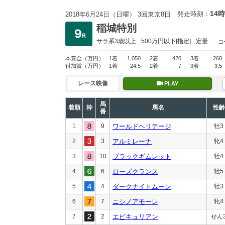
14時
発走時刻：
2018年6月24日（日曜） 3回東京8日
稲城特別
サラ系3歳以上
500万円以下
[指定]
定量
コ
本賞金
（万円）
1着
1,050
2着
420
3着
260
付加賞
（万円）
1着
24.5
2着
7
3着
3.5
レース映像
PLAY
馬
着順
枠
馬名
性齢
番
1
9
ワールドヘリテージ
牡3
2
3
アルミレーナ
牝4
3
10
ブラックギムレット
牡4
4
6
ローズクランス
牡5
5
4
ダークナイトムーン
牡3
6
7
ニシノアモーレ
牝4
7
2
エピキュリアン
せん