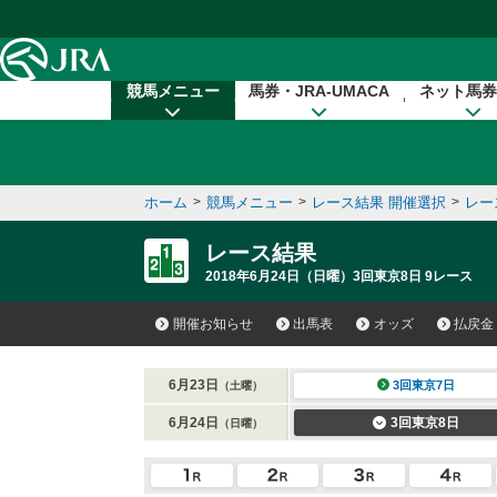
本文へ移動する
競馬メニュー
馬券・JRA-UMACA
ネット馬券
ホーム
>
競馬メニュー
>
レース結果 開催選択
>
レー
レース結果
2018年6月24日（日曜）3回東京8日 9レース
開催お知らせ
出馬表
オッズ
払戻金
6月23日
3回東京7日
（土曜）
6月24日
3回東京8日
（日曜）