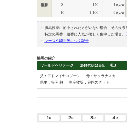
3
140
1
複勝
円
番人気
10
1,100
9
円
番人気
・
勝馬投票に的中された方がいない場合、その投票
・
特定の馬番・組番に人気が著しく集中した場合、
・
レースや騎手等につく記号
勝馬の紹介
ワールドヘリテージ
牡3
2015年3月26日生
父：アドマイヤコジーン
母：サクラナスカ
馬主：谷岡 毅
生産牧場：谷岡スタット