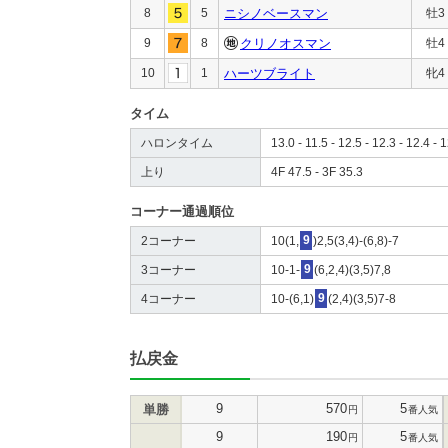
8
5
ニシノベースマン
牡3
9
8
クリノオスマン
牡4
10
1
ハーツブライト
牝4
タイム
ハロンタイム
13.0 - 11.5 - 12.5 - 12.3 - 12.4 - 1
上り
4F 47.5 - 3F 35.3
コーナー通過順位
2コーナー
10(1,
9
)2,5(3,4)-(6,8)-7
3コーナー
10-1-
9
(6,2,4)(3,5)7,8
4コーナー
10-(6,1)
9
(2,4)(3,5)7-8
払戻金
9
570
5
単勝
円
番人気
9
190
5
円
番人気