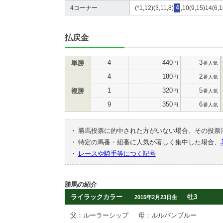
4コーナー
(*1,12)(3,11,8)
4
,10(9,15)14(6,1
払戻金
4
440
3
単勝
円
番人気
4
180
2
円
番人気
1
320
5
複勝
円
番人気
9
350
6
円
番人気
・
勝馬投票に的中された方がいない場合、その投票
・
特定の馬番・組番に人気が著しく集中した場合、
・
レースや騎手等につく記号
勝馬の紹介
ライラックカラー
牡3
2015年2月23日生
父：ルーラーシップ
母：ルルパンブルー