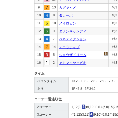
9
13
カグヤヒメ
牝3
10
8
ダカーポ
牝3
11
10
メイロビン
牝3
12
11
ダノンキャンディ
牝3
13
7
ベネディクション
牡3
14
14
デコラティブ
牡3
15
5
ショウザドリーム
牡3
16
2
アドマイヤヒビキ
牡3
タイム
ハロンタイム
13.2 - 11.8 - 12.8 - 12.9 - 12.7 - 1
上り
4F 46.8 - 3F 34.2
コーナー通過順位
2コーナー
1,12(3,
4
)(9,10,11)14(6,8)15(2,
3コーナー
(*1,12)(3,11)
4
(9,10)(6,8,14)15(