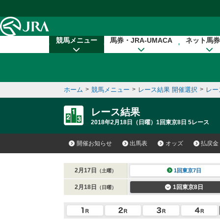
本文へ移動する
競馬メニュー
馬券・JRA-UMACA
ネット馬券
ホーム
>
競馬メニュー
>
レース結果 開催選択
>
レー
レース結果
2018年2月18日（日曜）1回東京8日 5レース
開催お知らせ
出馬表
オッズ
払戻金
2月17日
1回東京7日
（土曜）
2月18日
1回東京8日
（日曜）