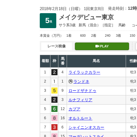
12時
発走時刻：
2018年2月18日（日曜） 1回東京8日
メイクデビュー東京
サラ系3歳
新馬
（混合）［指定］
馬齢
コ
本賞金
（万円）
1着
600
2着
240
3着
150
レース映像
PLAY
馬
着順
枠
馬名
性齢
番
1
4
ライラックカラー
牡3
2
1
ランドネ
牝3
3
9
ロードザナドゥ
牡3
4
3
ルナフィリア
牝3
5
12
カプア
牝3
6
16
オルトルート
牝3
7
6
シャイニンオスカー
牝3
8
15
マーガレットスカイ
牝3