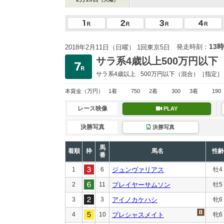
13時
発走時刻：
2018年2月11日（日曜） 1回東京5日
サラ系4歳以上500万円以下
サラ系4歳以上
500万円以下
（混合）［指定］
本賞金
（万円）
1着
750
2着
300
3着
190
レース映像
PLAY
決勝写真
決勝写真
馬
着順
枠
馬名
性齢
番
1
6
ジュンヴァリアス
牡4
2
11
プレイヤーサムソン
牡5
3
3
アイノカケハシ
牝6
4
10
プレシャスメイト
牝6