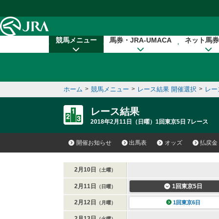
本文へ移動する
競馬メニュー
馬券・JRA-UMACA
ネット馬券
ホーム
>
競馬メニュー
>
レース結果 開催選択
>
レー
レース結果
2018年2月11日（日曜）1回東京5日 7レース
開催お知らせ
出馬表
オッズ
払戻金
2月10日
（土曜）
2月11日
1回東京5日
（日曜）
2月12日
1回東京6日
（月曜）
2月13日
（火曜）