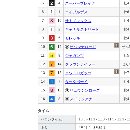
5
4
スーパーブレイク
牡4
6
1
エイブルボス
牡6
7
16
サトノマックス
牡4
8
2
キャナルストリート
牝4
9
5
モレッキ
牡4
10
12
サバンナロード
せん
11
9
ジャガンツ
牡5
12
14
クラウンテイラー
せん
13
13
クワトロガッツ
牡7
14
7
タックボーイ
牡4
15
15
リュウシンローズ
牝4
16
8
メドゥシアナ
牝4
タイム
ハロンタイム
13.3 - 11.3 - 11.3 - 11.5 - 12.3 - 1
上り
4F 47.4 - 3F 35.1