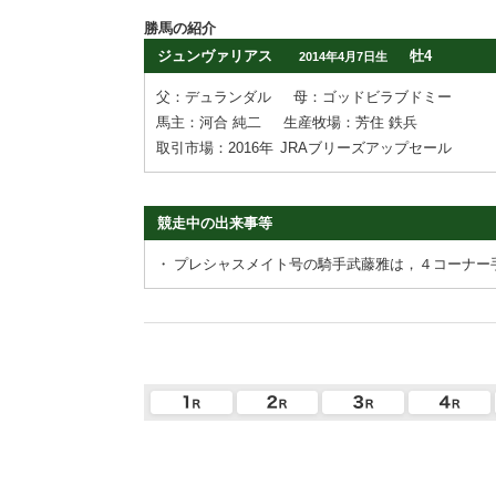
勝馬の紹介
ジュンヴァリアス
牡4
2014年4月7日生
父：デュランダル
母：ゴッドビラブドミー
馬主：河合 純二
生産牧場：芳住 鉄兵
取引市場：2016年
JRAブリーズアップセール
競走中の出来事等
・
プレシャスメイト号の騎手武藤雅は，４コーナー