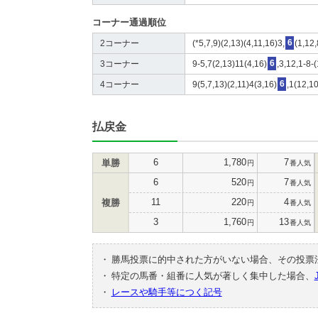
コーナー通過順位
2コーナー
(*5,7,9)(2,13)(4,11,16)3,
6
(1,12
3コーナー
9-5,7(2,13)11(4,16)
6
,3,12,1-8-
4コーナー
9(5,7,13)(2,11)4(3,16)
6
,1(12,1
払戻金
6
1,780
7
単勝
円
番人気
6
520
7
円
番人気
11
220
4
複勝
円
番人気
3
1,760
13
円
番人気
・
勝馬投票に的中された方がいない場合、その投票
・
特定の馬番・組番に人気が著しく集中した場合、
・
レースや騎手等につく記号