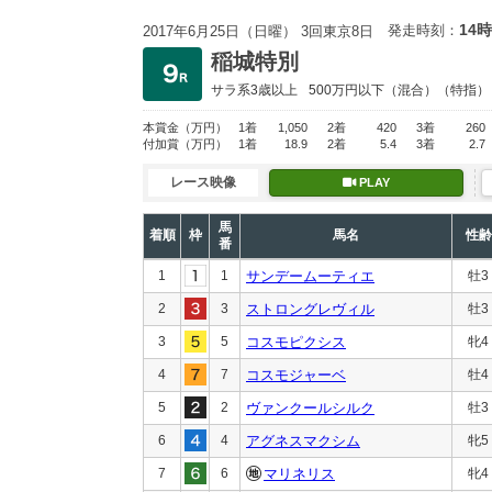
14時
発走時刻：
2017年6月25日（日曜） 3回東京8日
稲城特別
サラ系3歳以上
500万円以下
（混合）（特指）
本賞金
（万円）
1着
1,050
2着
420
3着
260
付加賞
（万円）
1着
18.9
2着
5.4
3着
2.7
レース映像
PLAY
馬
着順
枠
馬名
性齢
番
1
1
サンデームーティエ
牡3
2
3
ストロングレヴィル
牡3
3
5
コスモピクシス
牝4
4
7
コスモジャーベ
牡4
5
2
ヴァンクールシルク
牡3
6
4
アグネスマクシム
牝5
7
6
マリネリス
牝4