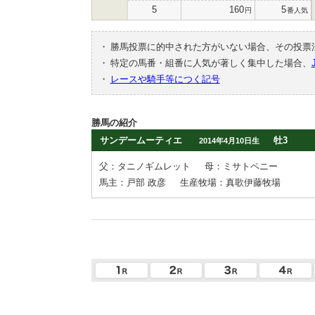
5
160
5
円
番人気
・
勝馬投票に的中された方がいない場合、その投票
・
特定の馬番・組番に人気が著しく集中した場合、
・
レースや騎手等につく記号
勝馬の紹介
サンデームーティエ
牡3
2014年4月10日生
父：タニノギムレット
母：ミサトペニー
馬主：戸部 政彦
生産牧場：真歌伊藤牧場