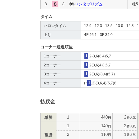
8
8
ペンタプリズム
牝5
タイム
ハロンタイム
12.9 - 12.3 - 13.5 - 13.0 - 12.8 - 1
上り
4F 46.1 - 3F 34.0
コーナー通過順位
1コーナー
1
,2-3,6(8,4)5,7
2コーナー
1
,2(3,6)4,8,5,7
3コーナー
1
,2(3,6)(8,4)(5,7)
4コーナー
(*
1
,2)(3,6,4)(5,7)8
払戻金
1
440
2
単勝
円
番人気
1
140
2
円
番人気
3
110
1
複勝
円
番人気