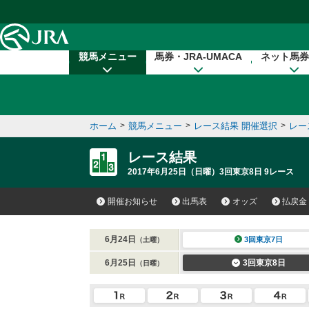
本文へ移動する
競馬メニュー
馬券・JRA-UMACA
ネット馬券
ホーム
>
競馬メニュー
>
レース結果 開催選択
>
レー
レース結果
2017年6月25日（日曜）3回東京8日 9レース
開催お知らせ
出馬表
オッズ
払戻金
6月24日
3回東京7日
（土曜）
6月25日
3回東京8日
（日曜）