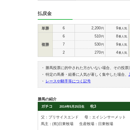
払戻金
6
2,200
9
単勝
円
番人気
6
510
8
円
番人気
7
530
9
複勝
円
番人気
2
270
4
円
番人気
・
勝馬投票に的中された方がいない場合、その投票
・
特定の馬番・組番に人気が著しく集中した場合、
・
レースや騎手等につく記号
勝馬の紹介
ガチコ
牝3
2014年5月25日生
父：プリサイスエンド
母：エイシンサーメット
馬主：(有)日東牧場
生産牧場：日東牧場