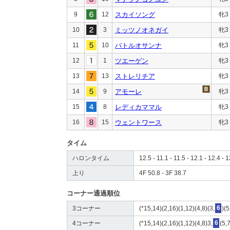
9
12
スカイソング
牝3
10
3
ミッツノオネガイ
牝3
11
10
バトルオサンナ
牝3
12
1
ツエーゲン
牝3
13
13
ストレリチア
牝3
14
9
アモーレ
牝3
15
8
レディカママル
牝3
16
15
ウェントワース
牝3
タイム
ハロンタイム
12.5 - 11.1 - 11.5 - 12.1 - 12.4 - 1
上り
4F 50.8 - 3F 38.7
コーナー通過順位
3コーナー
(*15,14)(2,16)(1,12)(4,8)(3,
6
)(
4コーナー
(*15,14)(2,16)(1,12)(4,8)3,
6
(5,