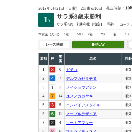
10
発走時刻：
2017年5月21日（日曜） 2回東京10日
サラ系3歳未勝利
サラ系3歳
未勝利
牝［指定］
馬齢
コース
本賞金
（万円）
1着
500
2着
200
3着
130
レース映像
PLAY
馬
着順
枠
馬名
性齢
番
1
6
ガチコ
牝3
2
7
デルマカゼタチヌ
牝3
3
2
メイショウアテン
牝3
4
14
ユメノカガヤキ
牝3
5
5
エンパイアスタイル
牝3
6
11
ノーブルデザイア
牝3
7
4
ソートアフター
牝3
8
16
マナツノヨノユメ
牝3