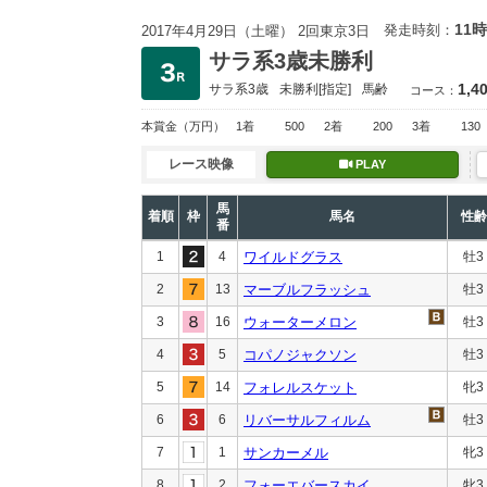
11時
発走時刻：
2017年4月29日（土曜） 2回東京3日
サラ系3歳未勝利
1,4
サラ系3歳
未勝利
[指定]
馬齢
コース：
本賞金
（万円）
1着
500
2着
200
3着
130
レース映像
PLAY
馬
着順
枠
馬名
性齢
番
1
4
ワイルドグラス
牡3
2
13
マーブルフラッシュ
牡3
3
16
ウォーターメロン
牡3
4
5
コパノジャクソン
牡3
5
14
フォレルスケット
牝3
6
6
リバーサルフィルム
牡3
7
1
サンカーメル
牝3
8
2
フォーエバースカイ
牝3