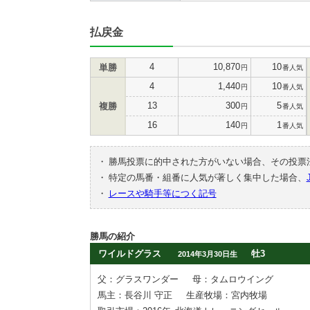
払戻金
4
10,870
10
単勝
円
番人気
4
1,440
10
円
番人気
13
300
5
複勝
円
番人気
16
140
1
円
番人気
・
勝馬投票に的中された方がいない場合、その投票
・
特定の馬番・組番に人気が著しく集中した場合、
・
レースや騎手等につく記号
勝馬の紹介
ワイルドグラス
牡3
2014年3月30日生
父：グラスワンダー
母：タムロウイング
馬主：長谷川 守正
生産牧場：宮内牧場