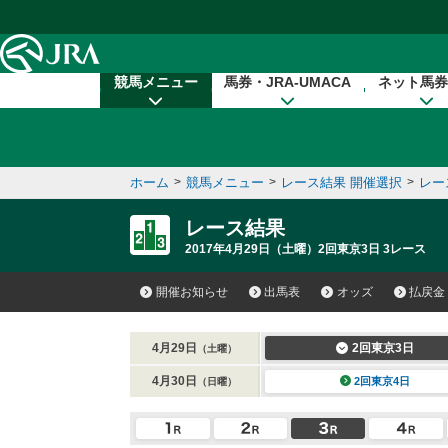
本文へ移動する
競馬メニュー
馬券・JRA-UMACA
ネット馬券
ホーム
>
競馬メニュー
>
レース結果 開催選択
>
レー
レース結果
2017年4月29日（土曜）2回東京3日 3レース
開催お知らせ
出馬表
オッズ
払戻金
4月29日
2回東京3日
（土曜）
4月30日
2回東京4日
（日曜）