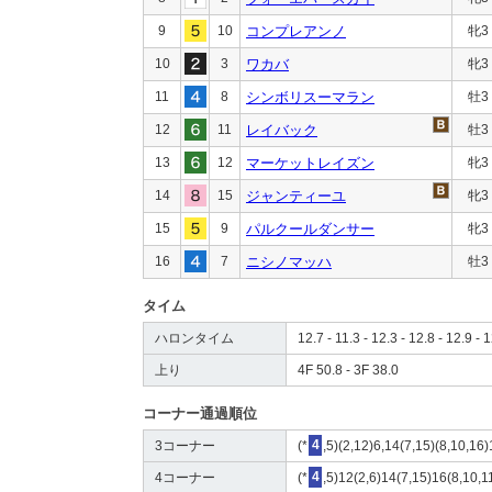
9
10
コンプレアンノ
牝3
10
3
ワカバ
牝3
11
8
シンボリスーマラン
牡3
12
11
レイバック
牡3
13
12
マーケットレイズン
牝3
14
15
ジャンティーユ
牝3
15
9
パルクールダンサー
牝3
16
7
ニシノマッハ
牡3
タイム
ハロンタイム
12.7 - 11.3 - 12.3 - 12.8 - 12.9 - 
上り
4F 50.8 - 3F 38.0
コーナー通過順位
3コーナー
(*
4
,5)(2,12)6,14(7,15)(8,10,16)
4コーナー
(*
4
,5)12(2,6)14(7,15)16(8,10,11