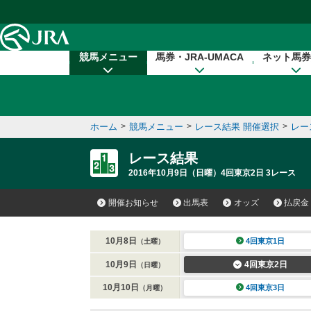
本文へ移動する
競馬メニュー
馬券・JRA-UMACA
ネット馬券
ホーム
>
競馬メニュー
>
レース結果 開催選択
>
レー
レース結果
2016年10月9日（日曜）4回東京2日 3レース
開催お知らせ
出馬表
オッズ
払戻金
10月8日
4回東京1日
（土曜）
10月9日
4回東京2日
（日曜）
10月10日
4回東京3日
（月曜）