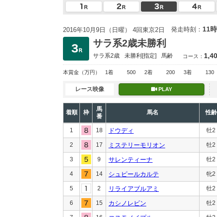
11時
発走時刻：
2016年10月9日（日曜） 4回東京2日
サラ系2歳未勝利
1,4
サラ系2歳
未勝利
[指定]
馬齢
コース：
本賞金
（万円）
1着
500
2着
200
3着
130
レース映像
PLAY
馬
着順
枠
馬名
性齢
番
1
18
ドウディ
牡2
2
17
ミステリーモリオン
牡2
3
9
サレンティーナ
牡2
4
14
シュピールカルテ
牝2
5
2
リライアブルアミ
牡2
6
15
カシノレビン
牡2