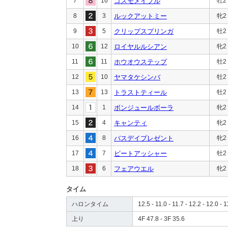
7
16
コスモメイプル
牡2
8
3
ルックアットミー
牝2
9
5
クリップスプリンガ
牡2
10
12
ロイヤルルシアン
牝2
11
11
ホウオウステップ
牡2
12
10
ヤマタケシンバ
牡2
13
13
トラストティール
牡2
14
1
ボンジュールボーラ
牝2
15
4
キャンティ
牝2
16
8
バスデイプレゼント
牝2
17
7
ビートアッシャー
牡2
18
6
フェアウエル
牝2
タイム
ハロンタイム
12.5 - 11.0 - 11.7 - 12.2 - 12.0 - 1
上り
4F 47.8 - 3F 35.6