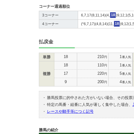
コーナー通過順位
3コーナー
6,7,17(8,11,14)(4,
18
)9,12,1(5,
4コーナー
(*6,7,17)(4,8,14)(11,
18
)9,12(1,
払戻金
18
210
1
単勝
円
番人気
18
110
1
円
番人気
17
220
5
複勝
円
番人気
9
200
4
円
番人気
・
勝馬投票に的中された方がいない場合、その投票
・
特定の馬番・組番に人気が著しく集中した場合、
・
レースや騎手等につく記号
勝馬の紹介