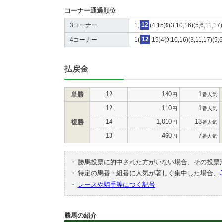
コーナー通過順位
3コーナー
1,
12
(4,15)9(3,10,16)(5,6,11,17
4コーナー
1(
12
,15)4(9,10,16)(3,11,17)(5,
払戻金
12
140
1
単勝
円
番人気
12
110
1
円
番人気
14
1,010
13
複勝
円
番人気
13
460
7
円
番人気
・
勝馬投票に的中された方がいない場合、その投票
・
特定の馬番・組番に人気が著しく集中した場合、
・
レースや騎手等につく記号
勝馬の紹介