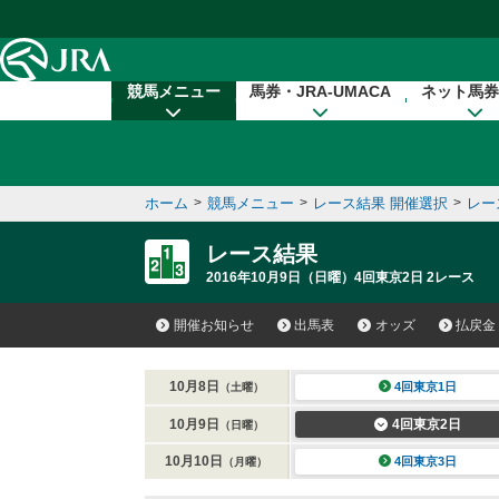
本文へ移動する
競馬メニュー
馬券・JRA-UMACA
ネット馬券
ホーム
>
競馬メニュー
>
レース結果 開催選択
>
レー
レース結果
2016年10月9日（日曜）4回東京2日 2レース
開催お知らせ
出馬表
オッズ
払戻金
10月8日
4回東京1日
（土曜）
10月9日
4回東京2日
（日曜）
10月10日
4回東京3日
（月曜）