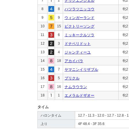
7
2
ナックエンジェル
牝2
8
8
ハツラツニッコウ
牝2
9
9
ウィンガーランド
牝2
10
15
ビクトリーソング
牝2
11
6
ミッキークルソラ
牝2
12
3
ドナペリドット
牝2
13
4
ジャンティーユ
牝2
14
18
アカイバラ
牝2
15
7
ヤマニンイリザブル
牝2
16
5
プリクル
牝2
17
16
ナムラウラン
牝2
18
1
エメラルドザオー
牝2
タイム
ハロンタイム
12.7 - 11.3 - 12.0 - 12.7 - 12.8 - 1
上り
4F 48.4 - 3F 35.6