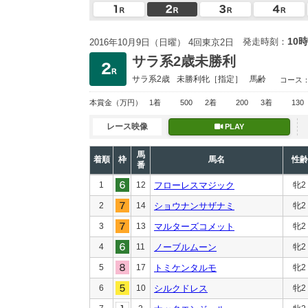
10時
発走時刻：
2016年10月9日（日曜） 4回東京2日
サラ系2歳未勝利
サラ系2歳
未勝利
牝［指定］
馬齢
コース
本賞金
（万円）
1着
500
2着
200
3着
130
レース映像
PLAY
馬
着順
枠
馬名
性齢
番
1
12
フローレスマジック
牝2
2
14
ショウナンサザナミ
牝2
3
13
マルターズコメット
牝2
4
11
ノーブルムーン
牝2
5
17
トミケンタルモ
牝2
6
10
シルクドレス
牝2