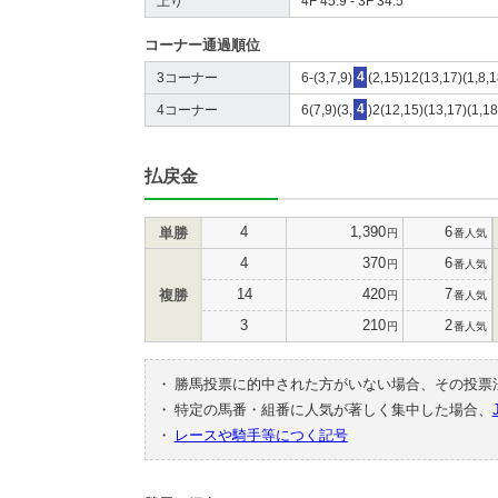
上り
4F 45.9 - 3F 34.5
コーナー通過順位
3コーナー
6-(3,7,9)
4
(2,15)12(13,17)(1,8,
4コーナー
6(7,9)(3,
4
)2(12,15)(13,17)(1,18
払戻金
4
1,390
6
単勝
円
番人気
4
370
6
円
番人気
14
420
7
複勝
円
番人気
3
210
2
円
番人気
・
勝馬投票に的中された方がいない場合、その投票
・
特定の馬番・組番に人気が著しく集中した場合、
・
レースや騎手等につく記号