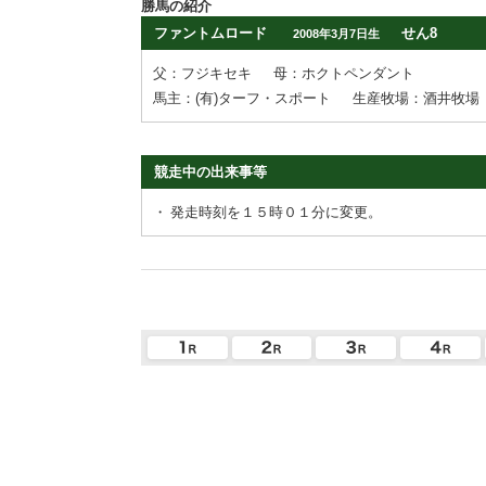
勝馬の紹介
ファントムロード
せん8
2008年3月7日生
父：フジキセキ
母：ホクトペンダント
馬主：(有)ターフ・スポート
生産牧場：酒井牧場
競走中の出来事等
・
発走時刻を１５時０１分に変更。