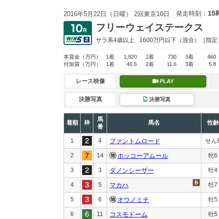
15
発走時刻：
2016年5月22日（日曜） 2回東京10日
フリーウェイステークス
サラ系4歳以上
1600万円以下
（混合）［指定
本賞金
（万円）
1着
1,820
2着
730
3着
460
付加賞
（万円）
1着
40.6
2着
11.6
3着
5.8
レース映像
PLAY
決勝写真
決勝写真
馬
着順
枠
馬名
性齢
番
1
4
ファントムロード
せん
2
14
ホッコーアムール
牝6
3
3
ダノンシーザー
牡4
4
5
マカハ
牡7
5
6
オウノミチ
牡5
6
11
コスモドーム
牡5