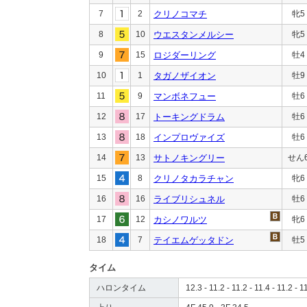
7
2
クリノコマチ
牝5
8
10
ウエスタンメルシー
牝5
9
15
ロジダーリング
牡4
10
1
タガノザイオン
牡9
11
9
マンボネフュー
牡6
12
17
トーキングドラム
牡6
13
18
インプロヴァイズ
牡6
14
13
サトノキングリー
せん
15
8
クリノタカラチャン
牝6
16
16
ライブリシュネル
牡6
17
12
カシノワルツ
牝6
18
7
テイエムゲッタドン
牡5
タイム
ハロンタイム
12.3 - 11.2 - 11.2 - 11.4 - 11.2 - 1