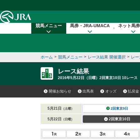
本文へ移動する
競馬メニュー
馬券・JRA-UMACA
ネット馬券
ホーム
>
競馬メニュー
>
レース結果 開催選択
>
レー
レース結果
2016年5月22日（日曜）2回東京10日 10レース
開催お知らせ
出馬表
オッズ
払戻金
5月21日
2回東京9日
（土曜）
5月22日
2回東京10日
（日曜）