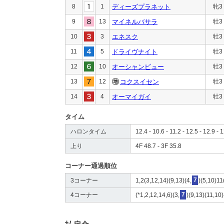
8
1
ディーズプラネット
牝3
9
13
マイネルバサラ
牡3
10
3
エネスク
牡3
11
5
ドライヴナイト
牡3
12
10
オーシャンビュー
牡3
13
12
コクスイセン
牡3
14
4
オーマイガイ
牡3
タイム
ハロンタイム
12.4 - 10.6 - 11.2 - 12.5 - 12.9 - 1
上り
4F 48.7 - 3F 35.8
コーナー通過順位
3コーナー
1,2(3,12,14)(9,13)(4,
7
)(5,10)11
4コーナー
(*1,2,12,14,6)(3,
7
)(9,13)(11,10)