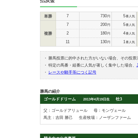
払戻金
7
730
5
単勝
円
番人気
7
200
5
円
番人気
2
180
4
複勝
円
番人気
11
130
1
円
番人気
・
勝馬投票に的中された方がいない場合、その投票
・
特定の馬番・組番に人気が著しく集中した場合、
・
レースや騎手等につく記号
勝馬の紹介
ゴールドドリーム
牡3
2013年4月19日生
父：ゴールドアリュール
母：モンヴェール
馬主：吉田 勝己
生産牧場：ノーザンファーム