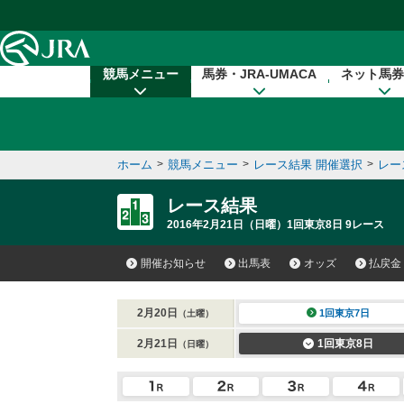
本文へ移動する
競馬メニュー
馬券・JRA-UMACA
ネット馬券
ホーム
>
競馬メニュー
>
レース結果 開催選択
>
レー
レース結果
2016年2月21日（日曜）1回東京8日 9レース
開催お知らせ
出馬表
オッズ
払戻金
2月20日
1回東京7日
（土曜）
2月21日
1回東京8日
（日曜）