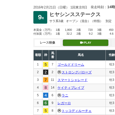
14時
発走時刻：
2016年2月21日（日曜） 1回東京8日
ヒヤシンスステークス
サラ系3歳
オープン
（混合）（特指）
別定
本賞金
（万円）
1着
1,800
2着
720
3着
450
付加賞
（万円）
1着
32.2
2着
9.2
3着
4.6
レース映像
PLAY
馬
着順
枠
馬名
性齢
番
1
7
ゴールドドリーム
牡3
2
2
ストロングバローズ
牡3
3
11
スマートシャレード
牡3
4
14
ケイティブレイブ
牡3
5
6
ラニ
牡3
6
9
レガーロ
牡3
7
8
トッコディルーチェ
牡3