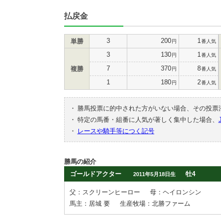
払戻金
3
200
1
単勝
円
番人気
3
130
1
円
番人気
7
370
8
複勝
円
番人気
1
180
2
円
番人気
・
勝馬投票に的中された方がいない場合、その投票
・
特定の馬番・組番に人気が著しく集中した場合、
・
レースや騎手等につく記号
勝馬の紹介
ゴールドアクター
牡4
2011年5月18日生
父：スクリーンヒーロー
母：ヘイロンシン
馬主：居城 要
生産牧場：北勝ファーム