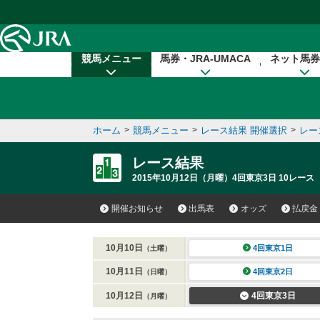
本文へ移動する
競馬メニュー
馬券・JRA-UMACA
ネット馬券
ホーム
>
競馬メニュー
>
レース結果 開催選択
>
レー
レース結果
2015年10月12日（月曜）4回東京3日 10レース
開催お知らせ
出馬表
オッズ
払戻金
10月10日
4回東京1日
（土曜）
10月11日
4回東京2日
（日曜）
10月12日
4回東京3日
（月曜）