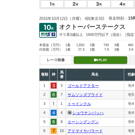
15
発走時刻：
2015年10月12日（月曜） 4回東京3日
オクトーバーステークス
サラ系3歳以上
1600万円以下
（混合）［指定
本賞金
（万円）
1着
1,820
2着
730
3着
460
付加賞
（万円）
1着
27.3
2着
7.8
3着
3.9
レース映像
PLAY
馬
着順
枠
馬名
性齢
番
1
3
ゴールドアクター
牡4
2
7
サムソンズプライド
牡5
3
1
トゥインクル
牡4
4
4
ショウナンバッハ
牡4
5
8
エーシングングン
牡6
6
10
アドマイヤバラード
牡6