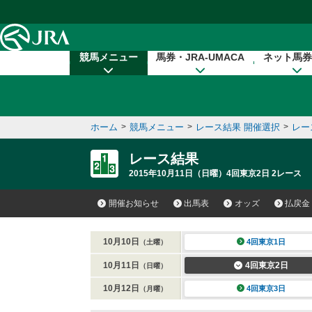
本文へ移動する
競馬メニュー
馬券・JRA-UMACA
ネット馬券
ホーム
>
競馬メニュー
>
レース結果 開催選択
>
レー
レース結果
2015年10月11日（日曜）4回東京2日 2レース
開催お知らせ
出馬表
オッズ
払戻金
10月10日
4回東京1日
（土曜）
10月11日
4回東京2日
（日曜）
10月12日
4回東京3日
（月曜）