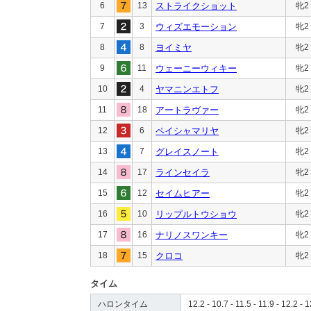
6
13
ストライクショット
牝2
7
3
ウィズエモーション
牝2
8
8
ヨイミヤ
牝2
9
11
ウェーニーウィキー
牝2
10
4
ヤマニンエトフ
牝2
11
18
アートラヴァー
牝2
12
6
ペイシャマリヤ
牝2
13
7
グレイスノート
牝2
14
17
ラインセイラ
牝2
15
12
セイムヒアー
牝2
16
10
リップルトウショウ
牝2
17
16
ナリノスワンキー
牝2
18
15
クロコ
牝2
タイム
ハロンタイム
12.2 - 10.7 - 11.5 - 11.9 - 12.2 - 1