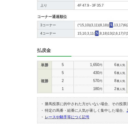
上り
4F 47.9 - 3F 35.7
コーナー通過順位
3コーナー
(*15,10)(3,11)(8,18)(
5
,13,17)6(
4コーナー
15,10,3,11(
5
,8,18)13(2,6,17)7(
払戻金
5
1,650
6
単勝
円
番人気
5
430
6
円
番人気
2
570
8
複勝
円
番人気
1
180
2
円
番人気
・
勝馬投票に的中された方がいない場合、その投票
・
特定の馬番・組番に人気が著しく集中した場合、
・
レースや騎手等につく記号