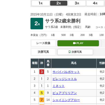
10
発走時刻：
2015年10月11日（日曜） 4回東京2日
サラ系2歳未勝利
サラ系2歳
未勝利
牝［指定］
馬齢
コース
本賞金
（万円）
1着
500
2着
200
3着
130
レース映像
PLAY
決勝写真
決勝写真
馬
着順
枠
馬名
性齢
番
1
5
サバイバルポケット
牝2
2
2
ビレッジシャトル
牝2
3
1
ミネット
牝2
4
9
ピュアブリリアン
牝2
5
14
シャイニングアロー
牝2