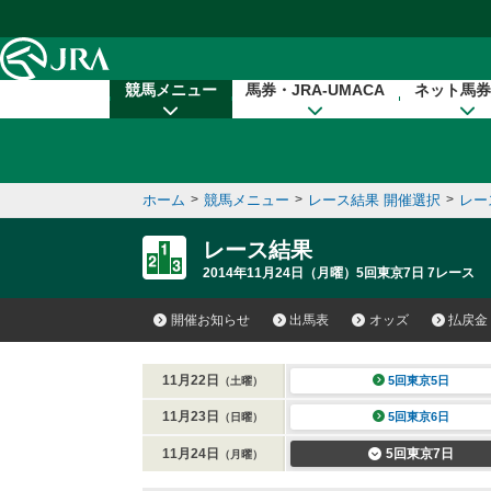
本文へ移動する
競馬メニュー
馬券・JRA-UMACA
ネット馬券
ホーム
>
競馬メニュー
>
レース結果 開催選択
>
レー
レース結果
2014年11月24日（月曜）5回東京7日 7レース
開催お知らせ
出馬表
オッズ
払戻金
11月22日
5回東京5日
（土曜）
11月23日
5回東京6日
（日曜）
11月24日
5回東京7日
（月曜）