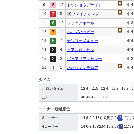
9
15
トウショウプライド
牡4
10
5
ファイアキング
牡4
11
12
ファイアボール
牡3
12
14
ハルズハッピー
牡4
13
11
ナンヨーノキョー
牝4
14
4
ヒアルロンサン
牝4
15
3
ヴェアリアスサマー
牡3
16
1
ネオヴァンデロア
牡4
タイム
ハロンタイム
12.4 - 11.5 - 12.4 - 12.8 - 12.8 - 1
上り
4F 49.4 - 3F 36.6
コーナー通過順位
3コーナー
14,6(3,2,16)(10,5)(8,9)
7
,11(1,1
4コーナー
14,6(3,16)(2,5)(10,8,9)(
7
,11)13