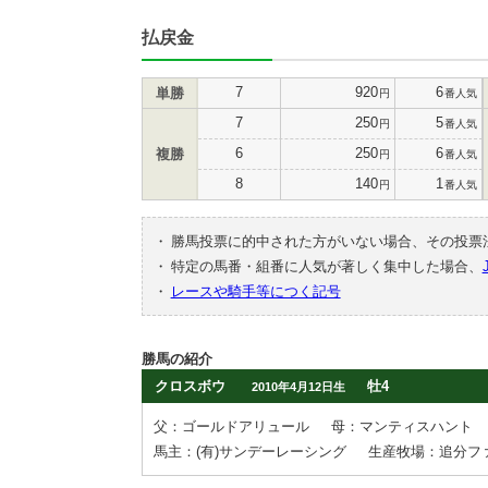
払戻金
7
920
6
単勝
円
番人気
7
250
5
円
番人気
6
250
6
複勝
円
番人気
8
140
1
円
番人気
・
勝馬投票に的中された方がいない場合、その投票
・
特定の馬番・組番に人気が著しく集中した場合、
・
レースや騎手等につく記号
勝馬の紹介
クロスボウ
牡4
2010年4月12日生
父：ゴールドアリュール
母：マンティスハント
馬主：(有)サンデーレーシング
生産牧場：追分フ