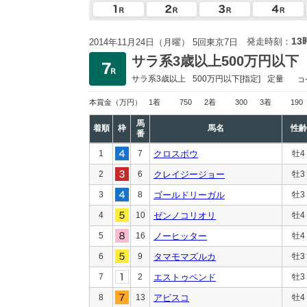
13
発走時刻：
2014年11月24日（月曜） 5回東京7日
サラ系3歳以上500万円以下
サラ系3歳以上
500万円以下
[指定]
定量
コ
本賞金
（万円）
1着
750
2着
300
3着
190
馬
着順
枠
馬名
性齢
番
1
7
クロスボウ
牡4
2
6
クレイジージョー
牡3
3
8
ゴールドリーガル
牡3
4
10
ゼンノコリオリ
牡4
5
16
ノーヒッター
牡4
6
9
タマモマズルカ
牡3
7
2
エストゥペンド
牡3
8
13
アビスコ
牡4