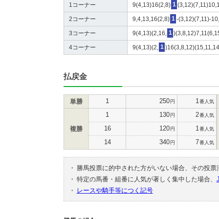
1コーナー
9(4,13)16(2,8)
1
(3,12)(7,11)10,
2コーナー
9,4,13,16(2,8)
1
-(3,12)(7,11)-10
3コーナー
9(4,13)(2,16,
1
)(3,8,12)7,11(6,
4コーナー
9(4,13)(2,
1
)16(3,8,12)(15,11,1
払戻金
1
250
1
単勝
円
番人気
1
130
2
円
番人気
16
120
1
複勝
円
番人気
14
340
7
円
番人気
・
勝馬投票に的中された方がいない場合、その投票
・
特定の馬番・組番に人気が著しく集中した場合、
・
レースや騎手等につく記号