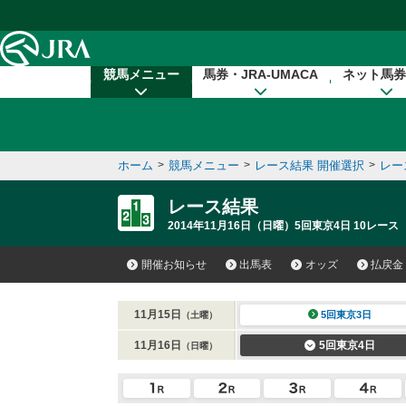
本文へ移動する
競馬メニュー
馬券・JRA-UMACA
ネット馬券
ホーム
>
競馬メニュー
>
レース結果 開催選択
>
レー
レース結果
2014年11月16日（日曜）5回東京4日 10レース
開催お知らせ
出馬表
オッズ
払戻金
11月15日
5回東京3日
（土曜）
11月16日
5回東京4日
（日曜）