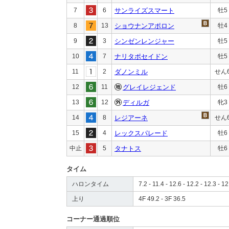
7
6
サンライズスマート
牡5
8
13
ショウナンアポロン
牡4
9
3
シンゼンレンジャー
牡5
10
7
ナリタポセイドン
牡5
11
2
ダノンミル
せん
12
11
グレイレジェンド
牡6
13
12
ディルガ
牝3
14
8
レジアーネ
せん
15
4
レックスパレード
牡6
中止
5
タナトス
牡6
タイム
ハロンタイム
7.2 - 11.4 - 12.6 - 12.2 - 12.3 - 12
上り
4F 49.2 - 3F 36.5
コーナー通過順位