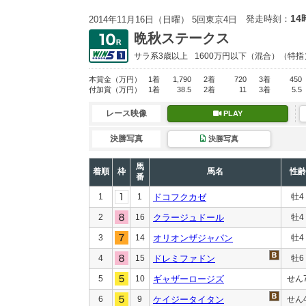
14
発走時刻：
2014年11月16日（日曜） 5回東京4日
晩秋ステークス
サラ系3歳以上
1600万円以下
（混合）（特指
本賞金
（万円）
1着
1,790
2着
720
3着
450
付加賞
（万円）
1着
38.5
2着
11
3着
5.5
レース映像
PLAY
決勝写真
決勝写真
馬
着順
枠
馬名
性齢
番
1
1
ドコフクカゼ
牡4
2
16
クラージュドール
牡4
3
14
オリオンザジャパン
牡4
4
15
ドレミファドン
牡6
5
10
ギャザーロージズ
せん
6
9
ケイジータイタン
せん