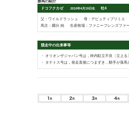
勝馬の紹介
ドコフクカゼ
牡4
2010年4月19日生
父：ワイルドラッシュ
母：デピュティプリミエ
馬主：國分 純
生産牧場：ファニーフレンズファ
競走中の出来事等
・
オリオンザジャパン号は，枠内駐立不良〔立上る
・
タナトス号は，発走直後につまずき，騎手が落馬