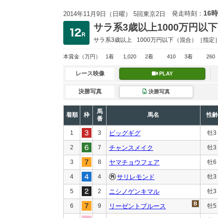
16時
発走時刻：
2014年11月9日（日曜） 5回東京2日
サラ系3歳以上1000万円以下
サラ系3歳以上
1000万円以下
（混合）［指定
本賞金
（万円）
1着
1,020
2着
410
3着
260
レース映像
PLAY
決勝写真
決勝写真
馬
着順
枠
馬名
性齢
番
1
3
ビッグギグ
牡3
2
7
チャンスメイク
牡3
3
8
ヤマチョウフェア
牡6
4
4
サリレモンド
牡3
5
2
ニシノゲンキマル
牡3
6
9
リーゼントブルース
牡5