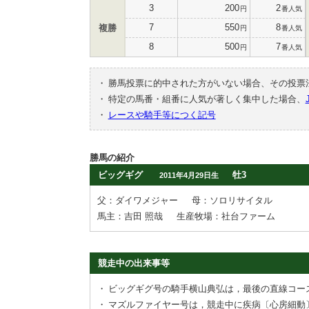
3
200
2
円
番人気
7
550
8
複勝
円
番人気
8
500
7
円
番人気
・
勝馬投票に的中された方がいない場合、その投票
・
特定の馬番・組番に人気が著しく集中した場合、
・
レースや騎手等につく記号
勝馬の紹介
ビッグギグ
牡3
2011年4月29日生
父：ダイワメジャー
母：ソロリサイタル
馬主：吉田 照哉
生産牧場：社台ファーム
競走中の出来事等
・
ビッグギグ号の騎手横山典弘は，最後の直線コー
・
マズルファイヤー号は，競走中に疾病〔心房細動