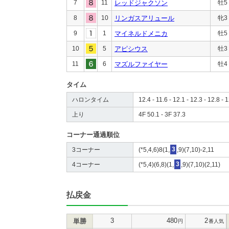
7
11
レッドジャクソン
牡5
8
10
リンガスアリュール
牝3
9
1
マイネルドメニカ
牡5
10
5
アピシウス
牡3
11
6
マズルファイヤー
牡4
タイム
ハロンタイム
12.4 - 11.6 - 12.1 - 12.3 - 12.8 - 
上り
4F 50.1 - 3F 37.3
コーナー通過順位
3コーナー
(*5,4,6)8(1,
3
,9)(7,10)-2,11
4コーナー
(*5,4)(6,8)(1,
3
,9)(7,10)(2,11)
払戻金
3
480
2
単勝
円
番人気