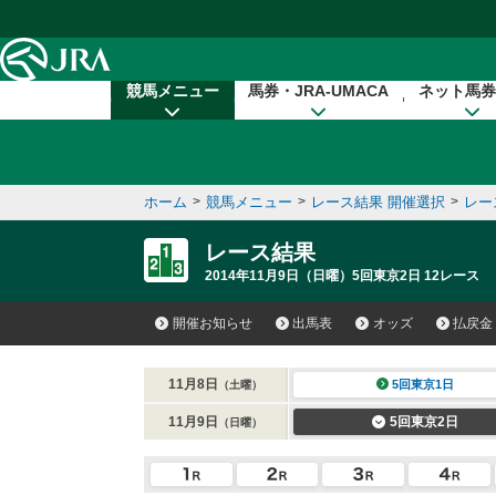
本文へ移動する
競馬メニュー
馬券・JRA-UMACA
ネット馬券
ホーム
>
競馬メニュー
>
レース結果 開催選択
>
レー
レース結果
2014年11月9日（日曜）5回東京2日 12レース
開催お知らせ
出馬表
オッズ
払戻金
11月8日
5回東京1日
（土曜）
11月9日
5回東京2日
（日曜）