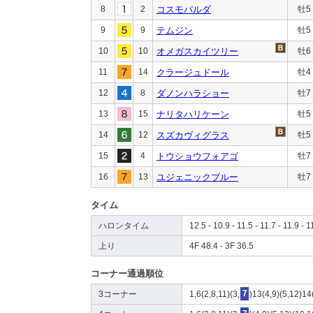
8
2
コスモパルダ
牡5
9
9
テムジン
牡5
10
10
オメガスカイツリー
牡6
11
14
クラージュドール
牡4
12
8
ダノンハラショー
牡7
13
15
ナリタハリケーン
牡5
14
12
スズカヴィグラス
牡5
15
4
トウショウフォアゴ
牡7
16
13
ユジェニックブルー
牡7
タイム
ハロンタイム
12.5 - 10.9 - 11.5 - 11.7 - 11.9 - 1
上り
4F 48.4 - 3F 36.5
コーナー通過順位
3コーナー
1,6(2,8,11)(3,
7
)13(4,9)(5,12)1