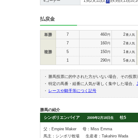
4コーナー
1,6(2,8,11)(3,
7
)(4,9)(5,13)(10,
払戻金
7
460
2
単勝
円
番人気
7
160
2
円
番人気
5
150
1
複勝
円
番人気
1
290
5
円
番人気
・
勝馬投票に的中された方がいない場合、その投票
・
特定の馬番・組番に人気が著しく集中した場合、
・
レースや騎手等につく記号
勝馬の紹介
シンボリエンパイア
牡5
2009年2月18日生
父：Empire Maker
母：Miss Emma
馬主：シンボリ牧場
生産者：Takahiro Wada