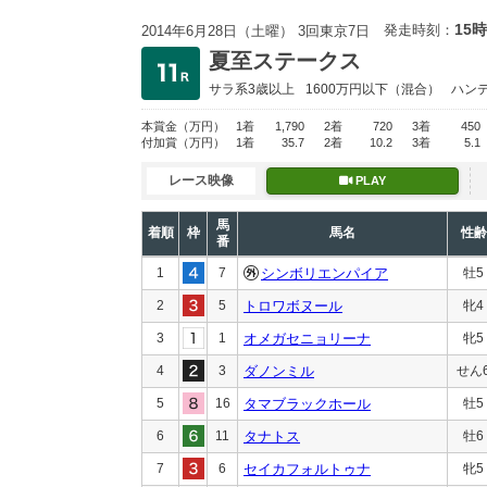
15時
発走時刻：
2014年6月28日（土曜） 3回東京7日
夏至ステークス
サラ系3歳以上
1600万円以下
（混合）
ハン
本賞金
（万円）
1着
1,790
2着
720
3着
450
付加賞
（万円）
1着
35.7
2着
10.2
3着
5.1
レース映像
PLAY
馬
着順
枠
馬名
性齢
番
1
7
シンボリエンパイア
牡5
2
5
トロワボヌール
牝4
3
1
オメガセニョリーナ
牝5
4
3
ダノンミル
せん
5
16
タマブラックホール
牡5
6
11
タナトス
牡6
7
6
セイカフォルトゥナ
牝5