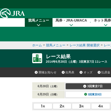
本文へ移動する
競馬メニュー
馬券・JRA-UMACA
ネット馬券
ホーム
>
競馬メニュー
>
レース結果 開催選択
>
レー
レース結果
2014年6月28日（土曜）3回東京7日 11レース
開催お知らせ
出馬表
オッズ
払戻金
6月28日
3回東京7日
（土曜）
6月29日
3回東京8日
（日曜）