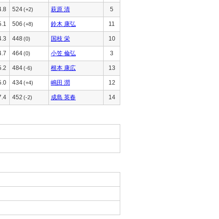
4.8
524
萩原 清
5
(+2)
5.1
506
鈴木 康弘
11
(+8)
4.3
448
国枝 栄
10
(0)
4.7
464
小笠 倫弘
3
(0)
5.2
484
根本 康広
13
(-6)
5.0
434
嶋田 潤
12
(+4)
7.4
452
成島 英春
14
(-2)