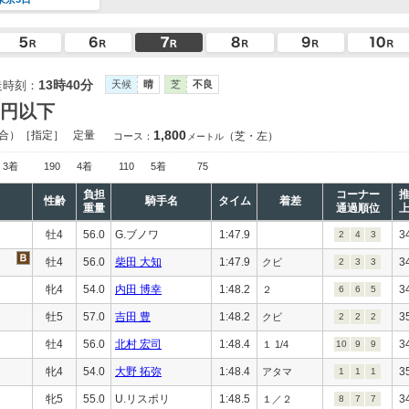
13時40分
走時刻：
天候
晴
芝
不良
万円以下
1,800
合）［指定］
定量
（芝・左）
コース：
メートル
3着
190
4着
110
5着
75
負担
コーナー
性齢
騎手名
タイム
着差
重量
通過順位
牡4
56.0
G.ブノワ
1:47.9
3
2
4
3
牡4
56.0
柴田 大知
1:47.9
3
クビ
2
3
3
牝4
54.0
内田 博幸
1:48.2
3
２
6
6
5
牡5
57.0
吉田 豊
1:48.2
3
クビ
2
2
2
牡4
56.0
北村 宏司
1:48.4
3
１ 1/4
10
9
9
牝4
54.0
大野 拓弥
1:48.4
3
アタマ
1
1
1
牝5
55.0
U.リスポリ
1:48.5
3
１／２
8
7
7