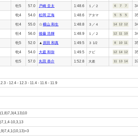
牡5
57.0
戸崎 圭太
1:48.6
3
１／２
6
7
7
牝4
54.0
松岡 正海
1:48.6
3
アタマ
5
5
5
牡4
55.0
☆
横山 和生
1:48.8
3
３／４
14
12
12
牡4
56.0
後藤 浩輝
1:48.9
3
１／２
12
11
10
牝5
52.0
▲
原田 和真
1:49.5
3
３ 1/2
8
10
11
牝4
54.0
大庭 和弥
1:49.5
3
クビ
12
14
12
牡5
57.0
丸田 恭介
1:52.8
3
大差
11
13
14
12.3 - 12.4 - 12.3 - 11.4 - 11.6 - 11.9
)(1,8)7,3(4,13)10
9)7,1,4-10,3,13
8,9)7,4,1(10,13)=3