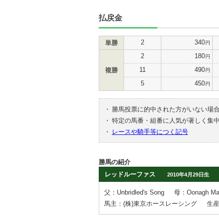
払戻金
2
340
単勝
円
2
180
円
11
490
複勝
円
5
450
円
・
勝馬投票に的中された方がいない場
・
特定の馬番・組番に人気が著しく集
・
レースや騎手等につく記号
勝馬の紹介
レッドルーファス
2010年4月29日生
父：Unbridled's Song
母：Oonagh Ma
馬主：(株)東京ホースレーシング
生産者