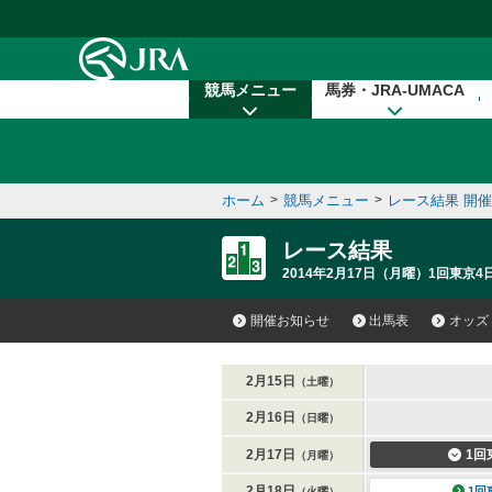
本文へ移動する
競馬メニュー
馬券・JRA-UMACA
ホーム
>
競馬メニュー
>
レース結果 開
レース結果
2014年2月17日（月曜）1回東京4
開催お知らせ
出馬表
オッズ
2月15日
（土曜）
2月16日
（日曜）
2月17日
1回
（月曜）
2月18日
1回
（火曜）