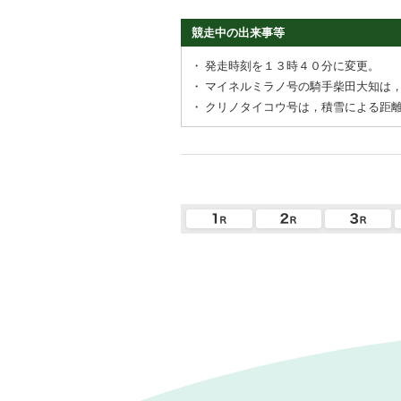
競走中の出来事等
・
発走時刻を１３時４０分に変更。
・
マイネルミラノ号の騎手柴田大知は
・
クリノタイコウ号は，積雪による距