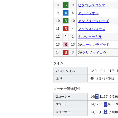
8
9
ピタゴラスコンマ
9
6
アディシオン
10
10
アンブリッジローズ
11
4
マクベスバローズ
12
1
キンショーキラ
13
13
エーシンラピッド
14
3
クリノタイコウ
タイム
ハロンタイム
12.9 - 11.4 - 11.7 - 
上り
4F 47.2 - 3F 34.9
コーナー通過順位
2コーナー
14(
2
,11,12)-6(5,9
3コーナー
14,12,11,
2
,6,5(8,
4コーナー
14,12(11,
2
)(6,5)(