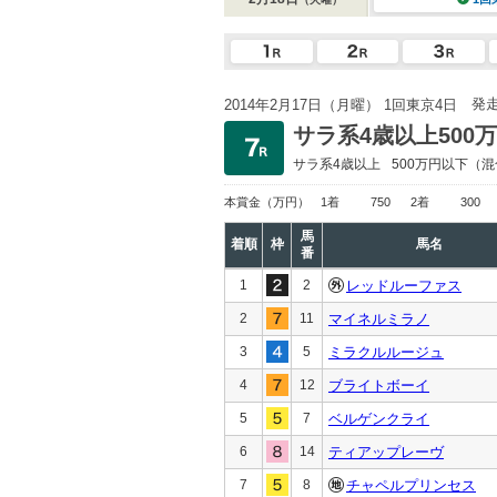
発
2014年2月17日（月曜） 1回東京4日
サラ系4歳以上500
サラ系4歳以上
500万円以下
（混
本賞金
（万円）
1着
750
2着
300
馬
着順
枠
馬名
番
1
2
レッドルーファス
2
11
マイネルミラノ
3
5
ミラクルルージュ
4
12
ブライトボーイ
5
7
ベルゲンクライ
6
14
ティアップレーヴ
7
8
チャペルプリンセス