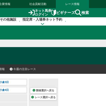
企業情報
社会貢献活動
レース情報
ネット馬券
検索
ビギナーズ
ログイン
その他施設
指定席・入場券ネット予約
情報
今週の注目レース
小倉3日
小倉4日
開催選択へ戻る
レース選択へ戻る