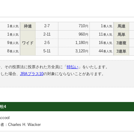
1
2-7
710
1
枠連
馬連
番人気
円
番人気
1
2-11
960
11
馬単
番人気
円
番人気
9
2-5
1,180
16
ワイド
3連複
番人気
円
番人気
8
5-11
3,120
44
3連単
番人気
円
番人気
合、その投票法に投票された方全員に「
特払い
」をいたします。
中した場合、
JRAプラス10
の対象にならないことがあります。
牡4
ccool
：Charles H. Wacker