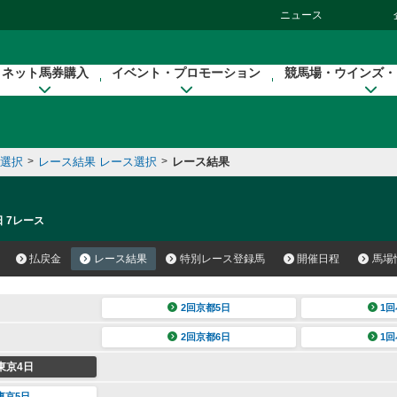
ニュース
ネット馬券購入
イベント・プロモーション
競馬場・ウインズ・
催選択
>
レース結果 レース選択
>
レース結果
日 7レース
払戻金
レース結果
特別レース登録馬
開催日程
馬場
2回京都5日
1回
2回京都6日
1回
東京4日
東京5日