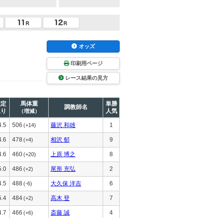
オッズ
印刷用ページ
レース結果の見方
推定
馬体重
単勝
調教師名
上り
人気
（増減）
4.5
506
藤沢 和雄
1
(+14)
4.6
478
相沢 郁
9
(+4)
4.6
460
上原 博之
8
(+20)
5.0
486
尾形 充弘
2
(+2)
4.5
488
大久保 洋吉
6
(-6)
5.4
484
高木 登
7
(+2)
4.7
466
斎藤 誠
4
(+6)