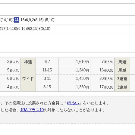
)(14,18)(
11
,16)6,9,2(8,15)-(5,10)
)17(14,18)(6,16)9(2,15)8(5,10)
3
6-7
1,610
7
枠連
馬連
番人気
円
番人気
5
11-15
1,340
16
馬単
番人気
円
番人気
6
3-11
1,480
20
ワイド
3連複
番人気
円
番人気
4
3-15
1,350
17
3連単
番人気
円
番人気
合、その投票法に投票された方全員に「
特払い
」をいたします。
中した場合、
JRAプラス10
の対象にならないことがあります。