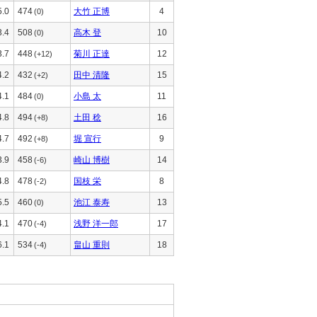
5.0
474
大竹 正博
4
(0)
3.4
508
高木 登
10
(0)
3.7
448
菊川 正達
12
(+12)
4.2
432
田中 清隆
15
(+2)
4.1
484
小島 太
11
(0)
4.8
494
土田 稔
16
(+8)
4.7
492
堀 宣行
9
(+8)
3.9
458
崎山 博樹
14
(-6)
4.8
478
国枝 栄
8
(-2)
5.5
460
池江 泰寿
13
(0)
4.1
470
浅野 洋一郎
17
(-4)
6.1
534
畠山 重則
18
(-4)