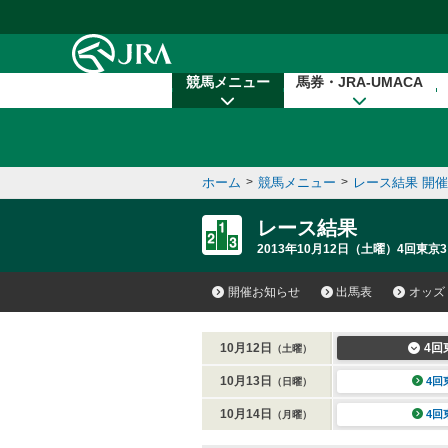
本文へ移動する
競馬メニュー
馬券・JRA-UMACA
ホーム
>
競馬メニュー
>
レース結果 開
レース結果
2013年10月12日（土曜）4回東京3
開催お知らせ
出馬表
オッズ
10月12日
4回
（土曜）
10月13日
4回
（日曜）
10月14日
4回
（月曜）