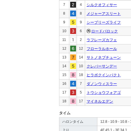
7
4
シルクオフィサー
8
8
メジャーアスリート
9
9
シーブリーズライフ
10
6
ロードバロック
11
2
ラフレーズカフェ
12
12
フローラルホール
13
14
サトノネプチューン
14
10
クレバーサンデー
15
18
ヒラボクインパクト
16
7
ダノンウィスラー
17
5
トウショウフォアゴ
18
17
マイネルエデン
タイム
ハロンタイム
12.8 - 10.9 - 10.8 - 
上り
4F 45.1 - 3F 34.1