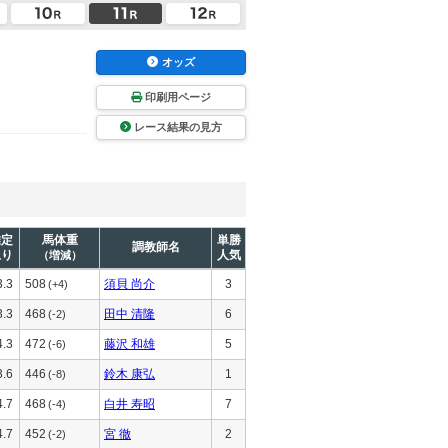
オッズ
印刷用ページ
レース結果の見方
推定
馬体重
単勝
調教師名
上り
人気
（増減）
3.3
508
須貝 尚介
3
(+4)
3.3
468
田中 清隆
6
(-2)
4.3
472
藤沢 和雄
5
(-6)
3.6
446
鈴木 康弘
1
(-8)
4.7
468
白井 寿昭
7
(-4)
4.7
452
宮 徹
2
(-2)