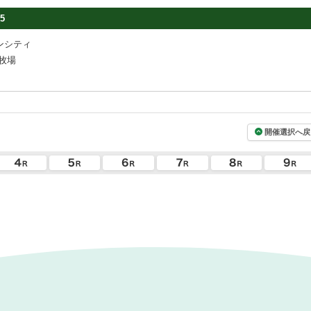
5
ンシティ
牧場
開催選択へ戻