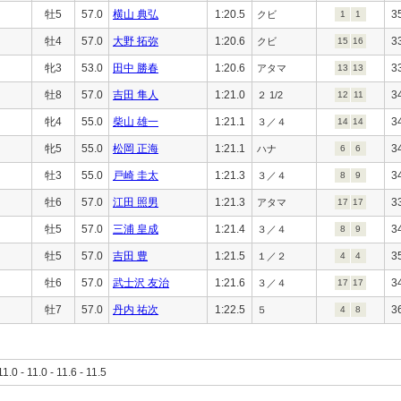
牡5
57.0
横山 典弘
1:20.5
3
クビ
1
1
牡4
57.0
大野 拓弥
1:20.6
3
クビ
15
16
牝3
53.0
田中 勝春
1:20.6
3
アタマ
13
13
牡8
57.0
吉田 隼人
1:21.0
3
２ 1/2
12
11
牝4
55.0
柴山 雄一
1:21.1
3
３／４
14
14
牝5
55.0
松岡 正海
1:21.1
3
ハナ
6
6
牡3
55.0
戸崎 圭太
1:21.3
3
３／４
8
9
牡6
57.0
江田 照男
1:21.3
3
アタマ
17
17
牡5
57.0
三浦 皇成
1:21.4
3
３／４
8
9
牡5
57.0
吉田 豊
1:21.5
3
１／２
4
4
牡6
57.0
武士沢 友治
1:21.6
3
３／４
17
17
牡7
57.0
丹内 祐次
1:22.5
3
５
4
8
11.0 - 11.0 - 11.6 - 11.5