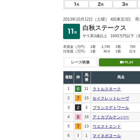
発
2013年10月12日（土曜） 4回東京3日
白秋ステークス
サラ系3歳以上
1600万円以下
（
本賞金
（万円）
1着
1,740
2着
700
付加賞
（万円）
1着
40.6
2着
11.6
レース映像
PLAY
馬
着順
枠
馬名
番
1
11
ラトルスネーク
2
15
セイクレットレーヴ
3
3
プランスデトワール
4
16
アミカブルナンバー
5
13
ウエストエンド
6
1
マイネボヌール