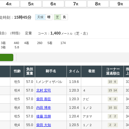
15時45分
走時刻：
天候
晴
芝
良
1,400
混合）（特指）
定量
（芝・左）
コース：
メートル
3着
440
4着
260
5着
174
3着
5.8
負担
コーナー
性齢
騎手名
タイム
着差
重量
通過順位
牡5
57.0
I.メンディザバル
1:19.6
3
10
6
牡4
57.0
北村 宏司
1:20.3
3
４
15
14
牡5
57.0
柴田 善臣
1:20.3
3
クビ
6
4
牝4
55.0
内田 博幸
1:20.4
3
１／２
10
11
牡5
57.0
後藤 浩輝
1:20.4
3
アタマ
2
2
牝4
55.0
柴田 大知
1:20.5
3
１／２
2
2