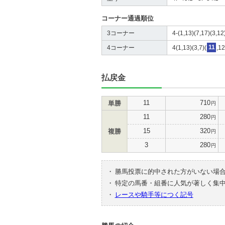
コーナー通過順位
3コーナー
4-(1,13)(7,17)(3,12
4コーナー
4(1,13)(3,7)(
11
,12
払戻金
11
710
単勝
円
11
280
円
15
320
複勝
円
3
280
円
・
勝馬投票に的中された方がいない場
・
特定の馬番・組番に人気が著しく集
・
レースや騎手等につく記号