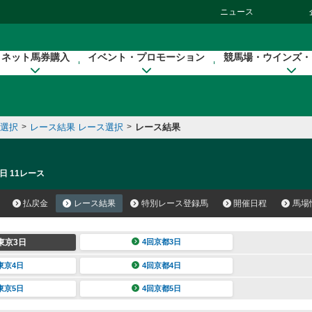
ニュース
ネット馬券購入
イベント・プロモーション
競馬場・ウインズ・
催選択
>
レース結果 レース選択
>
レース結果
日 11レース
払戻金
レース結果
特別レース登録馬
開催日程
馬場
東京3日
4回京都3日
東京4日
4回京都4日
東京5日
4回京都5日