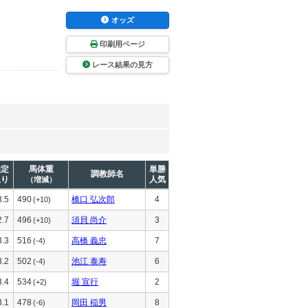
オッズ
印刷用ページ
レース結果の見方
推定
馬体重
単勝
調教師名
上り
人気
（増減）
3.5
490
橋口 弘次郎
4
(+10)
2.7
496
須貝 尚介
3
(+10)
3.3
516
高橋 義忠
7
(-4)
3.2
502
池江 泰寿
6
(-4)
3.4
534
堀 宣行
2
(+2)
3.1
478
岡田 稲男
8
(-6)