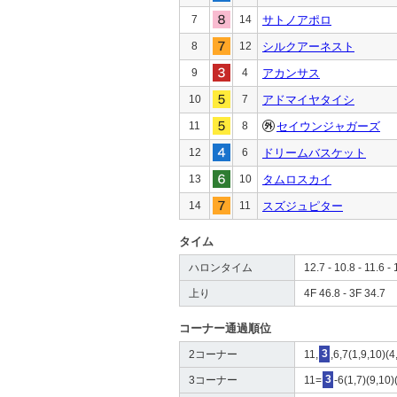
7
14
サトノアポロ
8
12
シルクアーネスト
9
4
アカンサス
10
7
アドマイヤタイシ
11
8
セイウンジャガーズ
12
6
ドリームバスケット
13
10
タムロスカイ
14
11
スズジュピター
タイム
ハロンタイム
12.7 - 10.8 - 11.6 - 
上り
4F 46.8 - 3F 34.7
コーナー通過順位
2コーナー
11,
3
,6,7(1,9,10)(
3コーナー
11=
3
-6(1,7)(9,10)