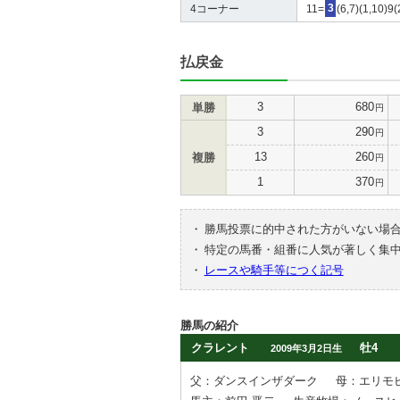
4コーナー
11=
3
(6,7)(1,10)9
払戻金
3
680
単勝
円
3
290
円
13
260
複勝
円
1
370
円
・
勝馬投票に的中された方がいない場
・
特定の馬番・組番に人気が著しく集
・
レースや騎手等につく記号
勝馬の紹介
クラレント
牡4
2009年3月2日生
父：ダンスインザダーク
母：エリモ