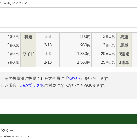
(2,14)4(13,8,5)12
4
3-8
800
3
枠連
馬連
番人気
円
番人気
5
3-13
960
13
馬単
番人気
円
番人気
4
1-3
1,350
20
ワイド
3連複
番人気
円
番人気
7
1-13
1,560
25
3連単
番人気
円
番人気
合、その投票法に投票された方全員に「
特払い
」をいたします。
中した場合、
JRAプラス10
の対象にならないことがあります。
ピクシー