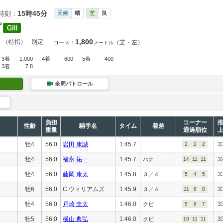
15時45分
時刻：
天候
晴
芝
良
プ
1,800
）（特指）
別定
（芝・左）
コース：
メートル
3着
1,000
4着
600
5着
400
3着
7.8
全周パトロール
負担
コーナー
性齢
騎手名
タイム
着差
重量
通過順位
牡4
56.0
岩田 康誠
1:45.7
3
2
2
2
牡4
56.0
福永 祐一
1:45.7
3
ハナ
14
11
11
牡4
56.0
藤岡 康太
1:45.8
3
３／４
5
4
5
牡6
56.0
C.ウィリアムズ
1:45.9
3
３／４
11
8
8
牡4
56.0
戸崎 圭太
1:46.0
3
クビ
5
6
7
牡5
56.0
横山 典弘
1:46.0
3
クビ
10
11
11