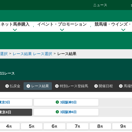
ニュース
ネット馬券購入
イベント・プロモーション
競馬場・ウインズ・
催選択
>
レース結果 レース選択
>
レース結果
 11レース
払戻金
レース結果
特別レース登録馬
開催日程
馬場
東京3日
3回阪神3日
東京4日
3回阪神4日