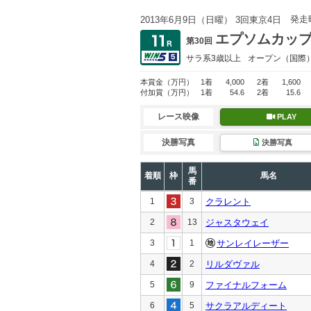
発走
2013年6月9日（日曜） 3回東京4日
エプソムカッ
第30回
サラ系3歳以上
オープン
（国際
本賞金
（万円）
1着
4,000
2着
1,600
付加賞
（万円）
1着
54.6
2着
15.6
レース映像
PLAY
決勝写真
決勝写真
馬
着順
枠
馬名
番
1
3
クラレント
2
13
ジャスタウェイ
3
1
サンレイレーザー
4
2
リルダヴァル
5
9
ファイナルフォーム
6
5
サクラアルディート