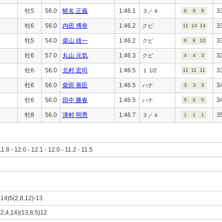
牡5
56.0
蛯名 正義
1:46.1
3
３／４
8
8
8
牡6
56.0
内田 博幸
1:46.2
3
クビ
11
14
14
牝5
54.0
柴山 雄一
1:46.2
3
クビ
8
8
10
牡6
57.0
丸山 元気
1:46.3
3
クビ
4
4
3
牡6
56.0
北村 宏司
1:46.5
3
１ 1/2
11
11
11
牡6
56.0
柴田 善臣
1:46.5
3
ハナ
3
3
3
牡6
56.0
田中 勝春
1:46.5
3
ハナ
5
6
5
牡8
56.0
津村 明秀
1:46.7
3
３／４
1
1
1
11.8 - 12.0 - 12.1 - 12.0 - 11.2 - 11.5
4,14)5(2,8,12)-13
(2,4,14)(13,8,5)12