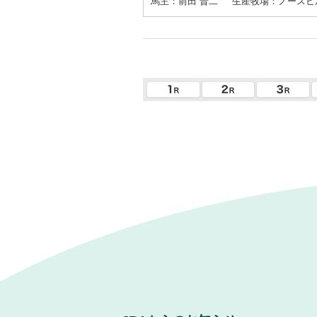
馬主：前田 晋二
生産牧場：ノースヒ