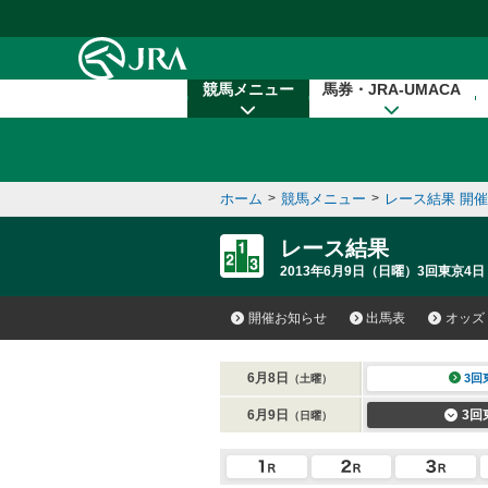
本文へ移動する
競馬メニュー
馬券・JRA-UMACA
ホーム
>
競馬メニュー
>
レース結果 開
レース結果
2013年6月9日（日曜）3回東京4日
開催お知らせ
出馬表
オッズ
6月8日
3回
（土曜）
6月9日
3回
（日曜）