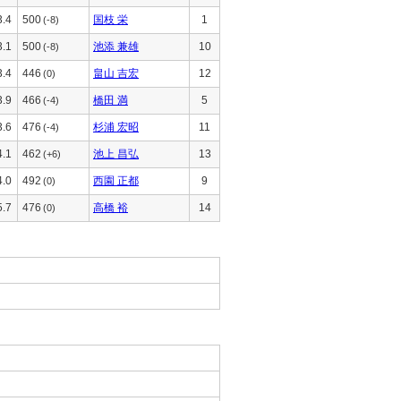
3.4
500
国枝 栄
1
(-8)
3.1
500
池添 兼雄
10
(-8)
3.4
446
畠山 吉宏
12
(0)
3.9
466
橋田 満
5
(-4)
3.6
476
杉浦 宏昭
11
(-4)
4.1
462
池上 昌弘
13
(+6)
4.0
492
西園 正都
9
(0)
5.7
476
高橋 裕
14
(0)