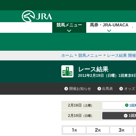
本文へ移動する
競馬メニュー
馬券・JRA-UMACA
ホーム
>
競馬メニュー
>
レース結果 開
レース結果
2012年2月19日（日曜）1回東京8
開催お知らせ
出馬表
オッズ
2月18日
1回
（土曜）
2月19日
1回
（日曜）