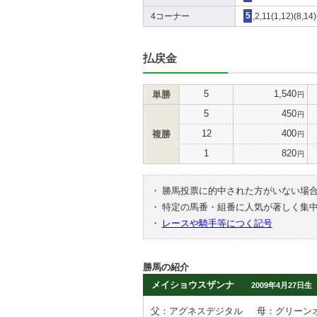
4コーナー
5
,2,11(1,12)(8,14
払戻金
5
1,540
単勝
円
5
450
円
12
400
複勝
円
1
820
円
・
勝馬投票に的中された方がいない場
・
特定の馬番・組番に人気が著しく集
・
レースや騎手等につく記号
勝馬の紹介
メイショウスザンナ
2009年4月27日生
父：アグネスデジタル
母：グリーン