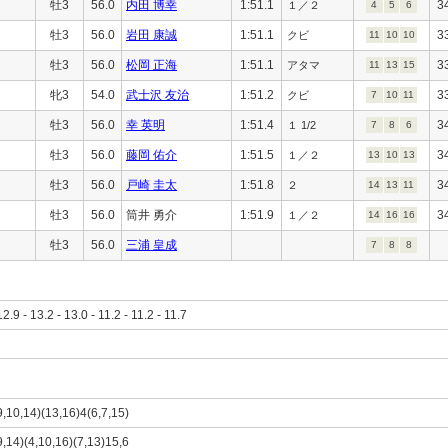
牡3
56.0
内田 博幸
1:51.1
3
１／２
4
5
6
牡3
56.0
岩田 康誠
1:51.1
3
クビ
11
10
10
牡3
56.0
松岡 正海
1:51.1
3
アタマ
11
13
15
牝3
54.0
武士沢 友治
1:51.2
3
クビ
7
10
11
牡3
56.0
幸 英明
1:51.4
3
１ 1/2
7
8
6
牡3
56.0
藤岡 佑介
1:51.5
3
１／２
13
10
13
牡3
56.0
戸崎 圭太
1:51.8
3
２
14
13
11
牡3
56.0
筒井 勇介
1:51.9
3
１／２
14
16
16
牡3
56.0
三浦 皇成
7
8
8
12.9 - 13.2 - 13.0 - 11.2 - 11.2 - 11.7
,9,10,14)(13,16)4(6,7,15)
(9,14)(4,10,16)(7,13)15,6