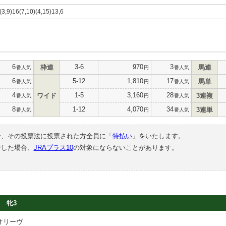
)(3,9)16(7,10)(4,15)13,6
6
3-6
970
3
枠連
馬連
番人気
円
番人気
6
5-12
1,810
17
馬単
番人気
円
番人気
4
1-5
3,160
28
ワイド
3連複
番人気
円
番人気
8
1-12
4,070
34
3連単
番人気
円
番人気
合、その投票法に投票された方全員に「
特払い
」をいたします。
中した場合、
JRAプラス10
の対象にならないことがあります。
牝3
オリーヴ