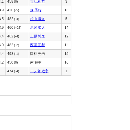
4.1
458
大江原 哲
3
(0)
3.9
420
森 秀行
13
(-5)
3.5
482
松山 康久
5
(-4)
3.9
460
尾関 知人
14
(+26)
4.4
462
上原 博之
12
(-4)
4.0
482
西園 正都
11
(-2)
4.4
498
岡林 光浩
15
(-1)
4.2
450
南 輝幸
16
(0)
474
二ノ宮 敬宇
1
(-4)