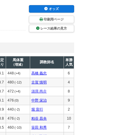
オッズ
印刷用ページ
レース結果の見方
推定
馬体重
単勝
調教師名
上り
人気
（増減）
4.1
448
高橋 義忠
6
(+4)
3.7
480
古賀 慎明
4
(-12)
3.7
472
須貝 尚介
8
(+4)
4.1
476
中野 栄治
9
(0)
3.9
440
堀 宣行
2
(-2)
3.8
476
粕谷 昌央
10
(-2)
3.5
460
笹田 和秀
7
(-10)