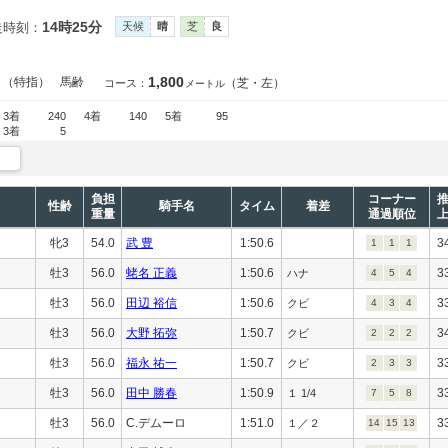
14時25分
走時刻：
天候
晴
芝
良
1,800
）（特指）
馬齢
（芝・左）
コース：
メートル
3着
240
4着
140
5着
95
3着
5
負担
コーナー
性齢
騎手名
タイム
着差
重量
通過順位
牝3
54.0
武 豊
1:50.6
3
1
1
1
牡3
56.0
蛯名 正義
1:50.6
3
ハナ
4
5
4
牡3
56.0
田辺 裕信
1:50.6
3
クビ
4
3
4
牡3
56.0
大野 拓弥
1:50.7
3
クビ
2
2
2
牡3
56.0
福永 祐一
1:50.7
3
クビ
2
3
3
牡3
56.0
田中 勝春
1:50.9
3
１ 1/4
7
5
8
牡3
56.0
C.デムーロ
1:51.0
3
１／２
14
15
13