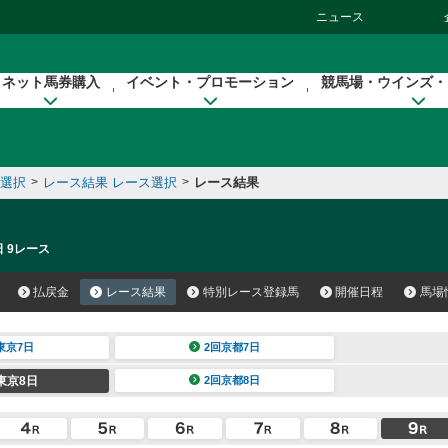
ニュース
ネット馬券購入
イベント・プロモーション
競馬場・ウインズ・
催選択
>
レース結果 レース選択
>
レース結果
日 9レース
払戻金
レース結果
特別レース登録馬
開催日程
馬場
東京7日
2回京都7日
東京8日
2回京都8日