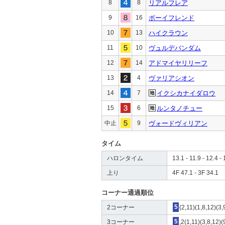
8
8
リアルフレア
9
16
ボーイフレンド
10
13
ハイクラウン
11
10
ヴュルデバンダム
12
14
アドマイヤリリーフ
13
4
ヴァリアシオン
14
7
イクシカナイダロウ
15
6
ルンタノチュー
中止
9
ヴォードヴィリアン
タイム
ハロンタイム
13.1 - 11.9 - 12.4 - 
上り
4F 47.1 - 3F 34.1
コーナー通過順位
2コーナー
5
(2,11)(1,8,12)(3
3コーナー
5
,2(1,11)(3,8,12)