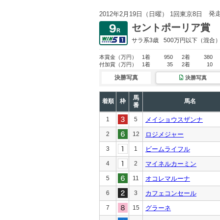
発
2012年2月19日（日曜） 1回東京8日
セントポーリア賞
サラ系3歳
500万円以下
（混合
本賞金
（万円）
1着
950
2着
380
付加賞
（万円）
1着
35
2着
10
決勝写真
決勝写真
馬
着順
枠
馬名
番
1
5
メイショウスザンナ
2
12
ロジメジャー
3
1
ビームライフル
4
2
マイネルカーミン
5
11
オコレマルーナ
6
3
カフェコンセール
7
15
グラーネ