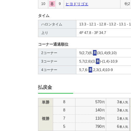
10
9
ヒヨドリゴエ
牝2
タイム
ハロンタイム
13.3 - 12.1 - 12.8 - 13.2 - 13.1 - 1
上り
4F 47.8 - 3F 34.7
コーナー通過順位
2コーナー
5(2,7)(6,
8
)3(1,4)(9,10)
3コーナー
5,7(2,6)(3,
8
)-(1,4)-10,9
4コーナー
5,7,6-
8
,2,3(1,4)10-9
払戻金
8
570
3
単勝
円
番人気
8
140
3
円
番人気
7
110
1
複勝
円
番人気
5
790
6
円
番人気