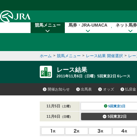
本文へ移動する
競馬メニュー
馬券・JRA-UMACA
ネット馬券
ホーム
>
競馬メニュー
>
レース結果 開催選択
>
レー
レース結果
2011年11月6日（日曜）5回東京2日 6レース
開催お知らせ
出馬表
オッズ
払戻金
11月5日
5回東京1日
（土曜）
11月6日
5回東京2日
（日曜）