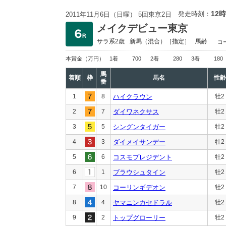
12時
発走時刻：
2011年11月6日（日曜） 5回東京2日
メイクデビュー東京
サラ系2歳
新馬
（混合）［指定］
馬齢
コ
本賞金
（万円）
1着
700
2着
280
3着
180
馬
着順
枠
馬名
性齢
番
1
8
ハイクラウン
牡2
2
7
ダイワネクサス
牡2
3
5
シングンタイガー
牡2
4
3
ダイメイサンデー
牡2
5
6
コスモプレジデント
牡2
6
1
ブラウシュタイン
牡2
7
10
コーリンギデオン
牡2
8
4
ヤマニンカセドラル
牡2
9
2
トップグローリー
牡2