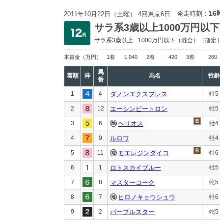
16
発走時刻：
2011年10月22日（土曜） 4回東京6日
サラ系3歳以上1000万円以下
サラ系3歳以上
1000万円以下
（混合）［指定
本賞金
（万円）
1着
1,040
2着
420
3着
260
馬
着順
枠
馬名
性齢
番
1
4
ダノンエクスプレス
牡5
2
12
エーシンビートロン
牡5
3
6
ヘリオス
牡4
4
9
ルロワ
牡4
5
11
モエレジンダイコ
牡6
6
1
ロトスカイブルー
牡5
7
8
マスターコーク
牝5
8
7
ヒロノキョウシュウ
牡6
9
2
パープルスター
牝5