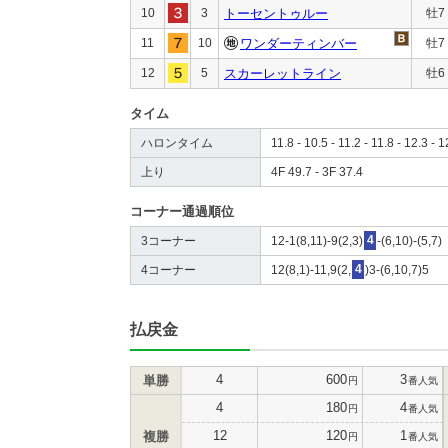
10
3
トーセントゥルー
牡7
11
10
ワンダーティンバー
牡7
12
5
スカーレットライン
牡6
タイム
ハロンタイム
11.8 - 10.5 - 11.2 - 11.8 - 12.3 - 1
上り
4F 49.7 - 3F 37.4
コーナー通過順位
3コーナー
12-1(8,11)-9(2,3)
4
-(6,10)-(5,7)
4コーナー
12(8,1)-11,9(2,
4
)3-(6,10,7)5
払戻金
4
600
3
単勝
円
番人気
4
180
4
円
番人気
12
120
1
複勝
円
番人気