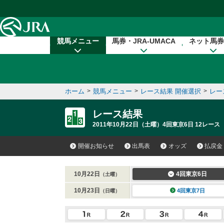
本文へ移動する
競馬メニュー
馬券・JRA-UMACA
ネット馬券
ホーム
>
競馬メニュー
>
レース結果 開催選択
>
レー
レース結果
2011年10月22日（土曜）4回東京6日 12レース
開催お知らせ
出馬表
オッズ
払戻金
10月22日
4回東京6日
（土曜）
10月23日
4回東京7日
（日曜）