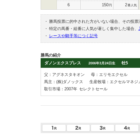
6
150
2
円
番人気
・
勝馬投票に的中された方がいない場合、その投票
・
特定の馬番・組番に人気が著しく集中した場合、
・
レースや騎手等につく記号
勝馬の紹介
ダノンエクスプレス
牡5
2006年3月24日生
父：アグネスタキオン
母：エリモエクセル
馬主：(株)ダノックス
生産牧場：エクセルマネジ
取引市場：2007年
セレクトセール