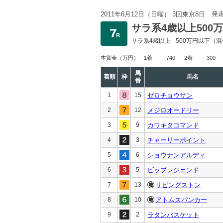
発
2011年6月12日（日曜） 3回東京8日
サラ系4歳以上500
サラ系4歳以上
500万円以下
（混
本賞金
（万円）
1着
740
2着
300
馬
着順
枠
馬名
番
1
15
ゼロチョウサン
2
12
メジロオードリー
3
9
カワキタコマンド
4
3
チャーリーポイント
5
6
ショウナンアルディ
6
5
ビップレジェンド
7
13
リビングストン
8
10
アトムスパンカー
9
2
ラタンバスケット