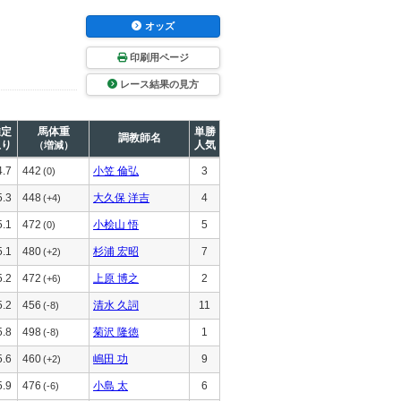
オッズ
印刷用ページ
レース結果の見方
推定
馬体重
単勝
調教師名
上り
人気
（増減）
4.7
442
小笠 倫弘
3
(0)
5.3
448
大久保 洋吉
4
(+4)
5.1
472
小桧山 悟
5
(0)
5.1
480
杉浦 宏昭
7
(+2)
5.2
472
上原 博之
2
(+6)
5.2
456
清水 久詞
11
(-8)
5.8
498
菊沢 隆徳
1
(-8)
5.6
460
嶋田 功
9
(+2)
5.9
476
小島 太
6
(-6)