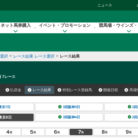
ニュース
ネット馬券購入
イベント・プロモーション
競馬場・ウインズ・
催選択
>
レース結果 レース選択
>
レース結果
日 7レース
払戻金
レース結果
特別レース登録馬
開催日程
馬場
東京7日
3回阪神3日
2回
東京8日
3回阪神4日
2回