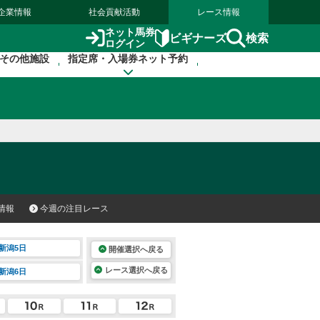
企業情報
社会貢献活動
レース情報
ネット馬券
検索
ビギナーズ
ログイン
その他施設
指定席・入場券ネット予約
情報
今週の注目レース
新潟5日
開催選択へ戻る
レース選択へ戻る
新潟6日