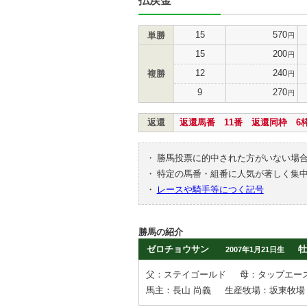
払戻金
15
570
単勝
円
15
200
円
12
240
複勝
円
9
270
円
返還
返還馬番 11番 返還同枠 6
・
勝馬投票に的中された方がいない場
・
特定の馬番・組番に人気が著しく集
・
レースや騎手等につく記号
勝馬の紹介
ゼロチョウサン
牡
2007年1月21日生
父：ステイゴールド
母：タップエー
馬主：長山 尚義
生産牧場：坂東牧場