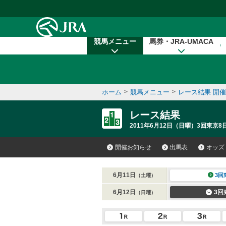
本文へ移動する
競馬メニュー
馬券・JRA-UMACA
ホーム
>
競馬メニュー
>
レース結果 開
レース結果
2011年6月12日（日曜）3回東京8
開催お知らせ
出馬表
オッズ
6月11日
3回
（土曜）
6月12日
3回
（日曜）