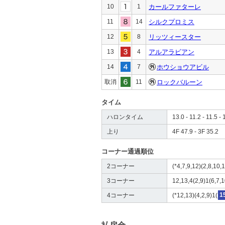
10
1
カールファターレ
11
14
シルクプロミス
12
8
リッツィースター
13
4
アルアラビアン
14
7
ホウショウアビル
取消
11
ロックバルーン
タイム
ハロンタイム
13.0 - 11.2 - 11.5 - 
上り
4F 47.9 - 3F 35.2
コーナー通過順位
2コーナー
(*4,7,9,12)(2,8,10,1
3コーナー
12,13,4(2,9)1(6,7,1
4コーナー
(*12,13)(4,2,9)1(
1