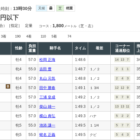
13時30分
走時刻：
天候
曇
芝
稍重
万円以下
1,800
合）［指定］
定量
（芝・左）
コース：
メートル
3着
190
4着
110
5着
74
負担
コーナー
性齢
騎手名
タイム
着差
重量
通過順位
牡4
57.0
松岡 正海
1:48.6
3
14
13
7
牝4
55.0
吉田 豊
1:48.7
3
１／２
2
1
1
牡4
57.0
丸山 元気
1:48.8
3
１／２
2
4
3
牡4
57.0
田中 勝春
1:49.1
3
１ 3/4
12
12
9
牡5
57.0
三浦 皇成
1:49.2
3
１／２
9
7
9
牡4
57.0
柴山 雄一
1:49.3
3
１／２
13
13
11
牡5
57.0
横山 典弘
1:49.3
3
ハナ
5
2
2
牝5
55.0
池添 謙一
1:49.5
3
１ 1/4
5
7
7
牝5
55.0
蛯名 正義
1:49.5
3
クビ
5
4
3