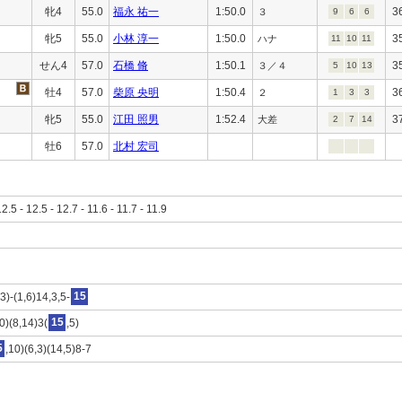
牝4
55.0
福永 祐一
1:50.0
3
３
9
6
6
牝5
55.0
小林 淳一
1:50.0
3
ハナ
11
10
11
せん4
57.0
石橋 脩
1:50.1
3
３／４
5
10
13
牡4
57.0
柴原 央明
1:50.4
3
２
1
3
3
牝5
55.0
江田 照男
1:52.4
3
大差
2
7
14
牡6
57.0
北村 宏司
12.5 - 12.5 - 12.7 - 11.6 - 11.7 - 11.9
3)-(1,6)14,3,5-
15
0)(8,14)3(
15
,5)
5
,10)(6,3)(14,5)8-7