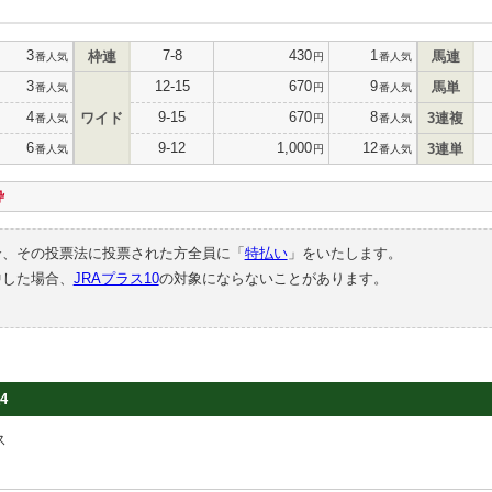
3
7-8
430
1
枠連
馬連
番人気
円
番人気
3
12-15
670
9
馬単
番人気
円
番人気
4
9-15
670
8
ワイド
3連複
番人気
円
番人気
6
9-12
1,000
12
3連単
番人気
円
番人気
枠
合、その投票法に投票された方全員に「
特払い
」をいたします。
中した場合、
JRAプラス10
の対象にならないことがあります。
4
ス