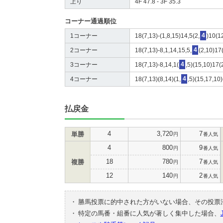
上り
4F 47.8 - 3F 35.3
コーナー通過順位
1コーナー
18(7,13)-(1,8,15)14,5(2,
4
)10(1
2コーナー
18(7,13)-8,1,14,15,5,
4
(2,10)17
3コーナー
18(7,13)-8,14,1(
4
,5)(15,10)17(
4コーナー
18(7,13)(8,14)(1,
4
,5)(15,17,10)
払戻金
4
3,720
7
単勝
円
番人気
4
800
9
円
番人気
18
780
7
複勝
円
番人気
12
140
2
円
番人気
・
勝馬投票に的中された方がいない場合、その投票
・
特定の馬番・組番に人気が著しく集中した場合、