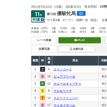
15時
発走時刻：
2011年5月22日（日曜） 3回東京2日
優駿牝馬
第72回
サラ系3歳
オープン
（国際）牝（指定）
定
本賞金
（万円）
1着
9,700
2着
3,900
3着
2,400
付加賞
（万円）
1着
3,061.1
2着
874.6
3着
437.3
レース映像
PLAY
決勝写真
決勝写真
馬
着順
枠
馬名
性齢
番
1
4
エリンコート
牝3
2
18
ピュアブリーゼ
牝3
3
12
ホエールキャプチャ
牝3
4
9
マルセリーナ
牝3
5
14
スピードリッパー
牝3
6
17
マイネイサベル
牝3