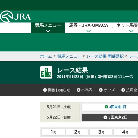
本文へ移動する
競馬メニュー
馬券・JRA-UMACA
ネット馬券
ホーム
>
競馬メニュー
>
レース結果 開催選択
>
レー
レース結果
2011年5月22日（日曜）3回東京2日 11レース
開催お知らせ
出馬表
オッズ
払戻金
5月21日
3回東京1日
（土曜）
5月22日
3回東京2日
（日曜）