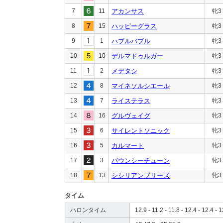
7
11
アカンサス
牝3
8
15
ハッピーグラス
牝3
9
1
ハブルバブル
牝3
10
10
デルマドゥルガー
牝3
11
2
メデタシ
牝3
12
8
マイネソルシエール
牝3
13
7
ライステラス
牝3
14
16
グルヴェイグ
牝3
15
6
サイレントソニック
牝3
16
5
カルマート
牝3
17
3
バウンシーチューン
牝3
18
13
シシリアンブリーズ
牝3
タイム
ハロンタイム
12.9 - 11.2 - 11.8 - 12.4 - 12.4 - 1