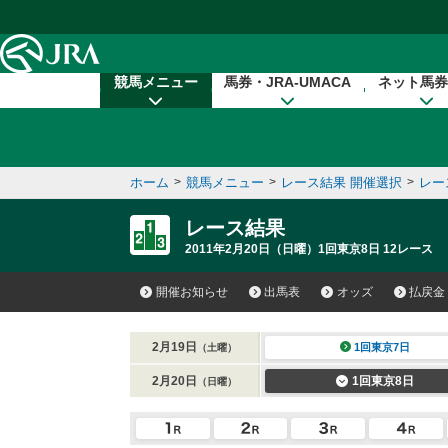
本文へ移動する
競馬メニュー
馬券・JRA-UMACA
ネット馬券
ホーム
>
競馬メニュー
>
レース結果 開催選択
>
レー
レース結果
2011年2月20日（日曜）1回東京8日 12レース
開催お知らせ
出馬表
オッズ
払戻金
2月19日
1回東京7日
（土曜）
2月20日
1回東京8日
（日曜）