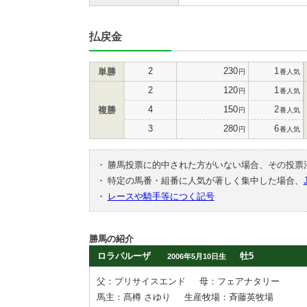
払戻金
2
230
1
単勝
円
番人気
2
120
1
円
番人気
4
150
2
複勝
円
番人気
3
280
6
円
番人気
・
勝馬投票に的中された方がいない場合、その投票
・
特定の馬番・組番に人気が著しく集中した場合、
・
レースや騎手等につく記号
勝馬の紹介
ロラパルーザ
牡5
2006年5月10日生
父：プリサイスエンド
母：フェアナタリー
馬主：髙樽 さゆり
生産牧場：斉藤英牧場