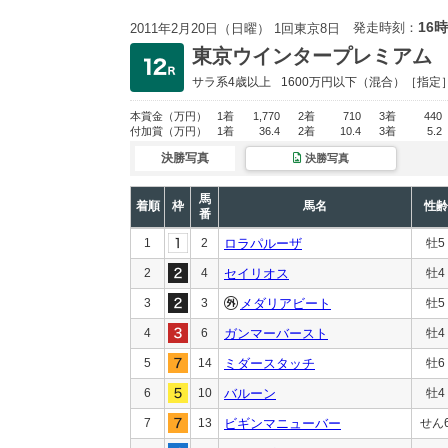
16時
発走時刻：
2011年2月20日（日曜） 1回東京8日
東京ウインタープレミアム
サラ系4歳以上
1600万円以下
（混合）［指定
本賞金
（万円）
1着
1,770
2着
710
3着
440
付加賞
（万円）
1着
36.4
2着
10.4
3着
5.2
決勝写真
決勝写真
馬
着順
枠
馬名
性齢
番
1
2
ロラパルーザ
牡5
2
4
セイリオス
牡4
3
3
メダリアビート
牡5
4
6
ガンマーバースト
牡4
5
14
ミダースタッチ
牡6
6
10
バルーン
牡4
7
13
ビギンマニューバー
せん