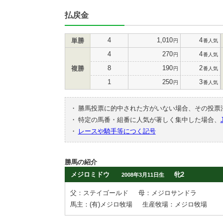
払戻金
4
1,010
4
単勝
円
番人気
4
270
4
円
番人気
8
190
2
複勝
円
番人気
1
250
3
円
番人気
・
勝馬投票に的中された方がいない場合、その投票
・
特定の馬番・組番に人気が著しく集中した場合、
・
レースや騎手等につく記号
勝馬の紹介
メジロミドウ
牝2
2008年3月11日生
父：ステイゴールド
母：メジロサンドラ
馬主：(有)メジロ牧場
生産牧場：メジロ牧場