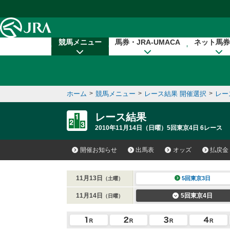
本文へ移動する
競馬メニュー
馬券・JRA-UMACA
ネット馬券
ホーム
>
競馬メニュー
>
レース結果 開催選択
>
レー
レース結果
2010年11月14日（日曜）5回東京4日 6レース
開催お知らせ
出馬表
オッズ
払戻金
11月13日
5回東京3日
（土曜）
11月14日
5回東京4日
（日曜）