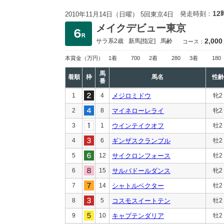
12
発走時刻：
2010年11月14日（日曜） 5回東京4日
メイクデビュー東京
2,000
サラ系2歳
新馬
[指定]
馬齢
コース：
本賞金
（万円）
1着
700
2着
280
3着
180
馬
着順
枠
馬名
性齢
番
1
4
メジロミドウ
牝2
2
8
マイネローレライ
牝2
3
1
ウインテイクオフ
牡2
4
6
ギンザスクランブル
牡2
5
12
サイクロンフォース
牡2
6
15
サルバドールダンス
牝2
7
14
シャトルベクター
牡2
8
5
コスモスイートテン
牡2
9
10
キャプテンダリア
牡2