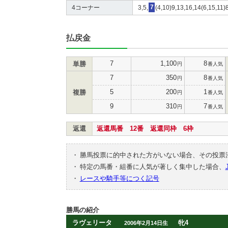
4コーナー
3,5,
7
(4,10)9,13,16,14(6,15,11)8
払戻金
7
1,100
8
単勝
円
番人気
7
350
8
円
番人気
5
200
1
複勝
円
番人気
9
310
7
円
番人気
返還
返還馬番 12番 返還同枠 6枠
・
勝馬投票に的中された方がいない場合、その投票
・
特定の馬番・組番に人気が著しく集中した場合、
・
レースや騎手等につく記号
勝馬の紹介
ラヴェリータ
牝4
2006年2月14日生