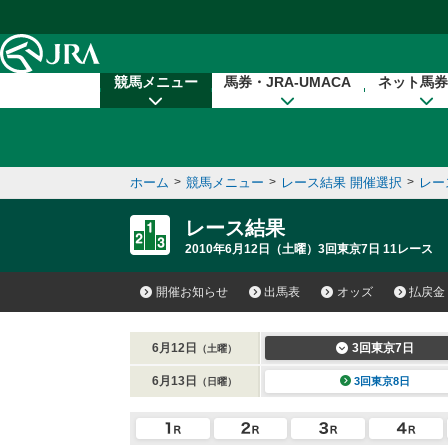
本文へ移動する
競馬メニュー
馬券・JRA-UMACA
ネット馬券
ホーム
>
競馬メニュー
>
レース結果 開催選択
>
レー
レース結果
2010年6月12日（土曜）3回東京7日 11レース
開催お知らせ
出馬表
オッズ
払戻金
6月12日
3回東京7日
（土曜）
6月13日
3回東京8日
（日曜）