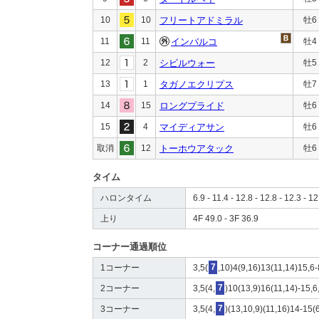
10
10
フリートアドミラル
牡6
11
11
インバルコ
牡4
12
2
シビルウォー
牡5
13
1
タガノエクリプス
牡7
14
15
ロングプライド
牡6
15
4
マイディアサン
牡6
取消
12
トーホウアタック
牡6
タイム
ハロンタイム
6.9 - 11.4 - 12.8 - 12.8 - 12.3 - 12
上り
4F 49.0 - 3F 36.9
コーナー通過順位
1コーナー
3,5(
7
,10)4(9,16)13(11,14)15,6-
2コーナー
3,5(4,
7
)10(13,9)16(11,14)-15,6,
3コーナー
3,5(4,
7
)(13,10,9)(11,16)14-15(6