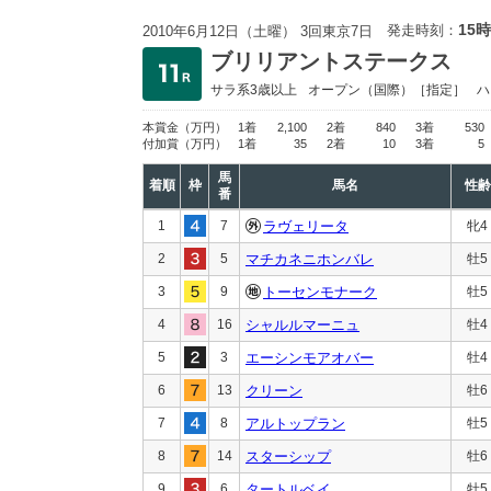
15時
発走時刻：
2010年6月12日（土曜） 3回東京7日
ブリリアントステークス
サラ系3歳以上
オープン
（国際）［指定］
ハ
本賞金
（万円）
1着
2,100
2着
840
3着
530
付加賞
（万円）
1着
35
2着
10
3着
5
馬
着順
枠
馬名
性齢
番
1
7
ラヴェリータ
牝4
2
5
マチカネニホンバレ
牡5
3
9
トーセンモナーク
牡5
4
16
シャルルマーニュ
牡4
5
3
エーシンモアオバー
牡4
6
13
クリーン
牡6
7
8
アルトップラン
牡5
8
14
スターシップ
牡6
9
6
タートルベイ
牡5