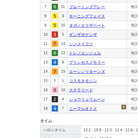
7
11
ブルーミングアレー
牝3
8
9
モーニングフェイス
牝3
9
10
タガノエリザベート
牝3
10
5
ギンザボナンザ
牝3
11
14
シンメイフジ
牝3
12
12
トレノエンジェル
牝3
13
8
プリンセスメモリー
牝3
14
15
エーシンリターンズ
牝3
15
1
コスモネモシン
牝3
16
16
ステラリード
牝3
17
4
ショウリュウムーン
牝3
18
7
ニーマルオトメ
牝3
タイム
ハロンタイム
12.2 - 10.9 - 12.3 - 12.4 - 12.8 - 1