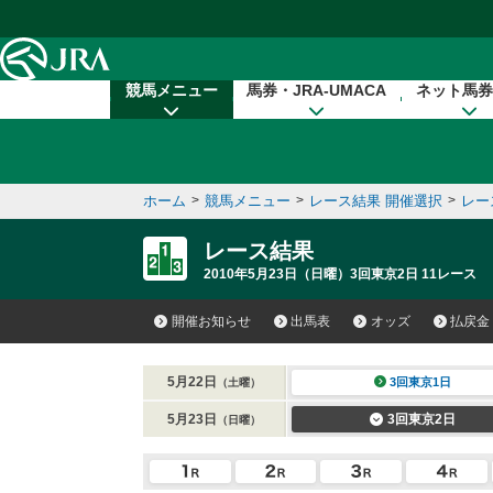
本文へ移動する
競馬メニュー
馬券・JRA-UMACA
ネット馬券
ホーム
>
競馬メニュー
>
レース結果 開催選択
>
レー
レース結果
2010年5月23日（日曜）3回東京2日 11レース
開催お知らせ
出馬表
オッズ
払戻金
5月22日
3回東京1日
（土曜）
5月23日
3回東京2日
（日曜）