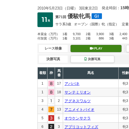
15時
発走時刻：
2010年5月23日（日曜） 3回東京2日
優駿牝馬
第71回
サラ系3歳
オープン
（国際）牝（指定）
定量
本賞金
（万円）
1着
9,700
2着
3,900
3着
2,400
付加賞
（万円）
1着
3,101
2着
886
3着
443
レース映像
PLAY
決勝写真
決勝写真
馬
着順
枠
馬名
性齢
番
1
17
アパパネ
牝3
1
18
サンテミリオン
牝3
3
2
アグネスワルツ
牝3
4
13
アニメイトバイオ
牝3
5
6
オウケンサクラ
牝3
6
3
アプリコットフィズ
牝3