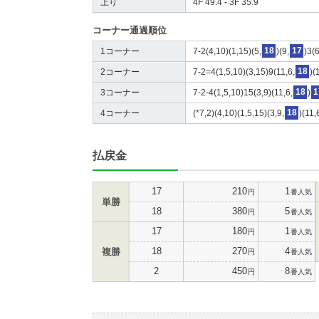
上り
4F 49.4 - 3F 35.9
コーナー通過順位
1コーナー
7-2(4,10)(1,15)(5,
18
)(9,
17
)3(
2コーナー
7-2=4(1,5,10)(3,15)9(11,6,
18
)(
3コーナー
7-2-4(1,5,10)15(3,9)(11,6,
18
)
1
4コーナー
(*7,2)(4,10)(1,5,15)(3,9,
18
)(11,
払戻金
17
210
1
円
番人気
単勝
18
380
5
円
番人気
17
180
1
円
番人気
18
270
4
複勝
円
番人気
2
450
8
円
番人気