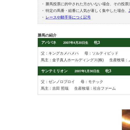
・
勝馬投票に的中された方がいない場合、その投票
・
特定の馬番・組番に人気が著しく集中した場合、
・
レースや騎手等につく記号
勝馬の紹介
アパパネ
牝3
2007年4月20日生
父：キングカメハメハ
母：ソルティビッド
馬主：金子真人ホールディングス(株)
生産牧場：
サンテミリオン
牝3
2007年1月30日生
父：ゼンノロブロイ
母：モテック
馬主：吉田 照哉
生産牧場：社台ファーム