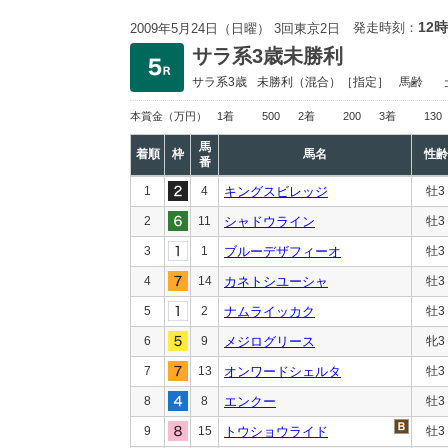
12時
発走時刻：
2009年5月24日（日曜） 3回東京2日
サラ系3歳未勝利
サラ系3歳
未勝利
（混合）［指定］
馬齢
本賞金
（万円）
1着
500
2着
200
3着
130
馬
着順
枠
馬名
性齢
番
1
4
キングスビレッジ
牡3
2
11
シャドウライン
牡3
3
1
ブルーデザフィーオ
牡3
4
14
カネトシユーシャ
牡3
5
2
ナムライッカク
牡3
6
9
メジログリース
牝3
7
13
オンワードシェルタ
牡3
8
8
エンクー
牡3
9
15
トウショウライド
牡3