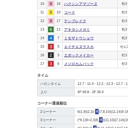
10
16
ハクシンアマゾーヌ
牝3
11
10
コード
牡3
12
17
テンブレイク
牡3
13
12
アキヨシメガミ
牝3
14
7
ミモザトウショウ
牝3
15
5
エイチエヌラスカ
せん
16
3
エポックメイカー
牡3
17
6
メジロカムバック
牡3
タイム
ハロンタイム
12.7 - 11.4 - 12.2 - 12.3 - 12.7 - 1
上り
4F 48.8 - 3F 36.4
コーナー通過順位
2コーナー
6(1,9)(2,3)-
4
(7,8,10)(11,14)5-
3コーナー
(*6,1)9=2,3(8,
4
)(11,10)(7,14)(1