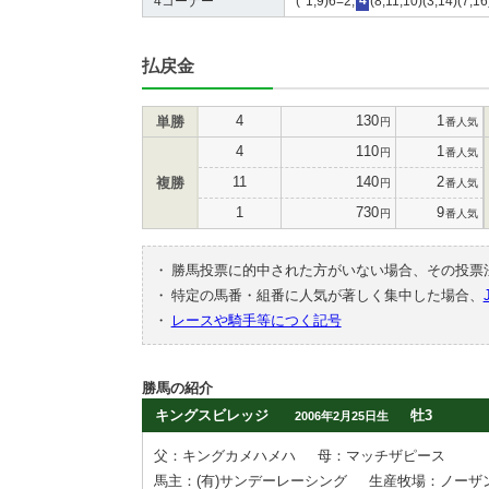
4コーナー
(*1,9)6=2,
4
(8,11,10)(3,14)(7,1
払戻金
4
130
1
単勝
円
番人気
4
110
1
円
番人気
11
140
2
複勝
円
番人気
1
730
9
円
番人気
・
勝馬投票に的中された方がいない場合、その投票
・
特定の馬番・組番に人気が著しく集中した場合、
・
レースや騎手等につく記号
勝馬の紹介
キングスビレッジ
牡3
2006年2月25日生
父：キングカメハメハ
母：マッチザピース
馬主：(有)サンデーレーシング
生産牧場：ノーザ