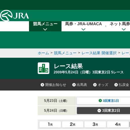
本文へ移動する
競馬メニュー
馬券・JRA-UMACA
ネット馬券
ホーム
>
競馬メニュー
>
レース結果 開催選択
>
レー
レース結果
2009年5月24日（日曜）3回東京2日 5レース
開催お知らせ
出馬表
オッズ
払戻金
5月23日
3回東京1日
（土曜）
5月24日
3回東京2日
（日曜）