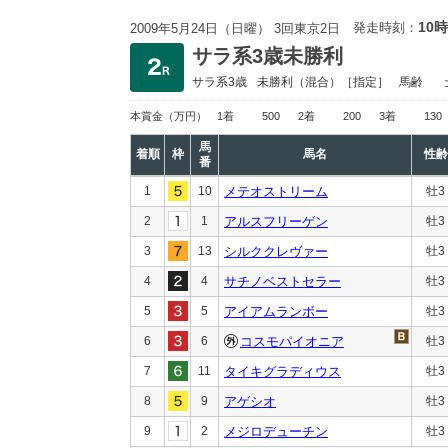
10時
発走時刻：
2009年5月24日（日曜） 3回東京2日
サラ系3歳未勝利
サラ系3歳
未勝利
（混合）［指定］
馬齢
本賞金
（万円）
1着
500
2着
200
3着
130
馬
着順
枠
馬名
性齢
番
1
10
メテオストリーム
牡3
2
1
アルスフリーゲン
牡3
3
13
シルククレヴァー
牡3
4
4
サチノベストセラー
牡3
5
5
アイアムランボー
牡3
6
6
コスモパイオニア
牡3
7
11
タイキグラディウス
牡3
8
9
アゲシオ
牡3
9
2
メジロデューチン
牡3