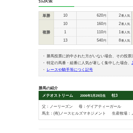
払戻金
10
620
2
単勝
円
番人気
10
160
2
円
番人気
1
110
1
複勝
円
番人気
13
540
8
円
番人気
・
勝馬投票に的中された方がいない場合、その投票
・
特定の馬番・組番に人気が著しく集中した場合、
・
レースや騎手等につく記号
勝馬の紹介
メテオストリーム
牡3
2006年3月29日生
父：ノーリーズン
母：ゲイアティーガール
馬主：(有)ノースヒルズマネジメント
生産牧場：