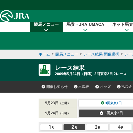
本文へ移動する
競馬メニュー
馬券・JRA-UMACA
ネット馬券
ホーム
>
競馬メニュー
>
レース結果 開催選択
>
レー
レース結果
2009年5月24日（日曜）3回東京2日 2レース
開催お知らせ
出馬表
オッズ
払戻金
5月23日
3回東京1日
（土曜）
5月24日
3回東京2日
（日曜）