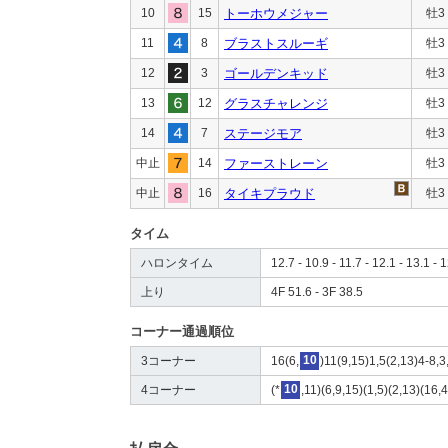
10
15
トーホウメジャー
牡3
11
8
ブラストスルーギ
牡3
12
3
ゴールデンキッド
牡3
13
12
グラスチャレンジ
牡3
14
7
ステージモア
牡3
中止
14
ファーストレーン
牡3
中止
16
タイキプラウド
牡3
タイム
ハロンタイム
12.7 - 10.9 - 11.7 - 12.1 - 13.1 - 
上り
4F 51.6 - 3F 38.5
コーナー通過順位
3コーナー
16(6,
10
)11(9,15)1,5(2,13)4-8,
4コーナー
(*
10
,11)(6,9,15)(1,5)(2,13)(16,