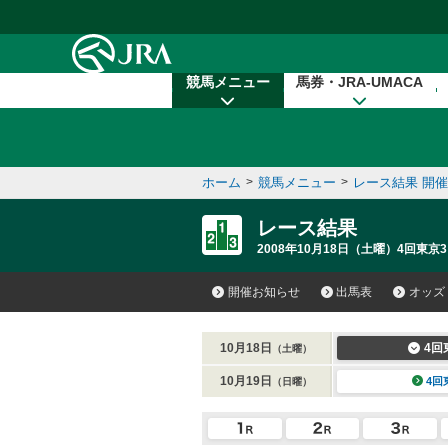
本文へ移動する
競馬メニュー
馬券・JRA-UMACA
ホーム
>
競馬メニュー
>
レース結果 開
レース結果
2008年10月18日（土曜）4回東京3
開催お知らせ
出馬表
オッズ
10月18日
4回
（土曜）
10月19日
4回
（日曜）