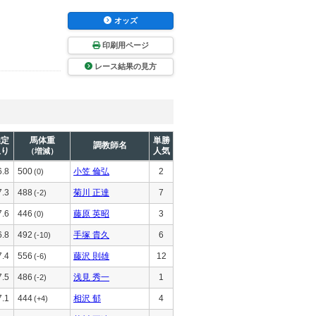
オッズ
印刷用ページ
レース結果の見方
推定
馬体重
単勝
調教師名
上り
人気
（増減）
6.8
500
小笠 倫弘
2
(0)
7.3
488
菊川 正達
7
(-2)
7.6
446
藤原 英昭
3
(0)
6.8
492
手塚 貴久
6
(-10)
7.4
556
藤沢 則雄
12
(-6)
7.5
486
浅見 秀一
1
(-2)
7.1
444
相沢 郁
4
(+4)