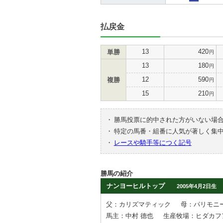
払戻金
13
420
単勝
円
13
180
円
12
590
複勝
円
15
210
円
・
勝馬投票に的中された方がいない場
・
特定の馬番・組番に人気が著しく集
・
レースや騎手等につく記号
勝馬の紹介
ナンヨーヒルトップ
2005年4月2日生
父：カリズマティック
母：パリモニ
馬主：中村 德也
生産牧場：ヒダカフ