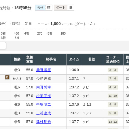
15時05分
走時刻：
天候
晴
ダート
良
1,600
混合）（特指）
定量
（ダート・左）
コース：
メートル
3着
460
4着
270
5着
183
3着
5.6
負担
コーナー
性齢
騎手名
タイム
着差
重量
通過順位
牡3
55.0
柴田 善臣
1:36.0
3
3
3
せん8
57.0
今野 忠成
1:37.1
3
７
7
6
牡6
57.0
内田 博幸
1:37.2
3
クビ
4
4
牡4
57.0
松岡 正海
1:37.2
3
クビ
11
10
牝6
55.0
中舘 英二
1:37.6
3
２ 1/2
9
8
牡3
55.0
三浦 皇成
1:37.7
3
１／２
5
8
牡5
57.0
津村 明秀
1:37.7
3
クビ
13
12