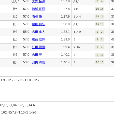
せん7
57.0
大野 拓弥
1:37.8
3
クビ
5
4
牡5
57.0
勝浦 正樹
1:37.8
3
クビ
15
14
牡5
57.0
石橋 脩
1:37.9
3
３／４
13
14
牡5
57.0
横山 典弘
1:38.0
3
クビ
16
16
牡3
55.0
吉田 隼人
1:38.1
3
１／２
2
2
牡5
57.0
後藤 浩輝
1:39.0
4
５
1
1
牡6
57.0
江田 照男
1:39.4
3
２ 1/2
7
7
牡5
57.0
吉田 豊
1:40.1
3
４
9
12
牝3
53.0
川田 将雅
1:40.4
3
２
12
10
11.9 - 12.2 - 12.3 - 12.0 - 12.7
(12,16)-(1,8)7-9(3,10)14-6
2,16(5,8)(7,9)(1,10)(3,14)-6