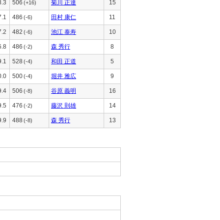
8.3
506
菊川 正達
15
(+16)
7.1
486
田村 康仁
11
(-6)
7.2
482
池江 泰寿
10
(-6)
6.8
486
森 秀行
8
(-2)
9.1
528
和田 正道
5
(-4)
0.0
500
堀井 雅広
9
(-4)
9.4
506
谷原 義明
16
(-8)
9.5
476
藤沢 則雄
14
(-2)
9.9
488
森 秀行
13
(-8)