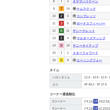
8
2
オヤマハリケーン
9
14
ナムラクック
10
3
コンプレッソ
11
6
ボーナスフィーバー
12
11
ザシークレット
13
4
マルターズマッシブ
14
16
サニーネイティブ
15
1
スターフォワード
16
9
エーソングフォー
タイム
ハロンタイム
12.4 - 10.9 - 11.6 - 
上り
4F 49.2 - 3F 37.0
コーナー通過順位
3コーナー
(*4,11)
13
,15(2,5)
4コーナー
(*4,11)
13
-(2,15)1