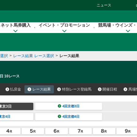
ニュース
ネット馬券購入
イベント・プロモーション
競馬場・ウインズ・
催選択
>
レース結果 レース選択
>
レース結果
日 10レース
払戻金
レース結果
特別レース登録馬
開催日程
馬場
東京3日
4回京都3日
東京4日
4回京都4日