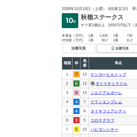
発
2008年10月18日（土曜） 4回東京3日
秋嶺ステークス
サラ系3歳以上
1600万円以下
（
本賞金
（万円）
1着
1,830
2着
730
付加賞
（万円）
1着
39.2
2着
11.2
決勝写真
決勝写真
馬
着順
枠
馬名
番
1
13
ナンヨーヒルトップ
2
12
ダイイチミラクル
3
15
シルクアルボーレ
4
7
クランエンブレム
5
8
タイキフェアレディ
6
5
コロナグラフ
7
10
パピヨンシチー