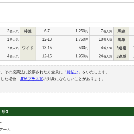
2
6-7
1,250
7
枠連
馬連
番人気
円
番人気
1
12-13
1,750
18
馬単
番人気
円
番人気
7
13-15
530
4
ワイド
3連複
番人気
円
番人気
4
12-15
1,950
24
3連単
番人気
円
番人気
合、その投票法に投票された方全員に「
特払い
」をいたします。
中した場合、
JRAプラス10
の対象にならないことがあります。
牡3
ー
アーム