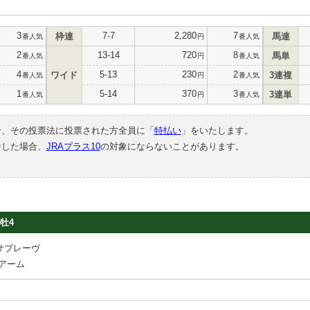
3
7-7
2,280
7
枠連
馬連
番人気
円
番人気
2
13-14
720
8
馬単
番人気
円
番人気
4
5-13
230
2
ワイド
3連複
番人気
円
番人気
1
5-14
370
3
3連単
番人気
円
番人気
合、その投票法に投票された方全員に「
特払い
」をいたします。
中した場合、
JRAプラス10
の対象にならないことがあります。
牡4
サブレーヴ
アーム