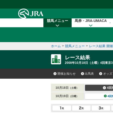
本文へ移動する
競馬メニュー
馬券・JRA-UMACA
ホーム
>
競馬メニュー
>
レース結果 開
レース結果
2008年10月18日（土曜）4回東京3
開催お知らせ
出馬表
オッズ
10月18日
4回
（土曜）
10月19日
4回
（日曜）