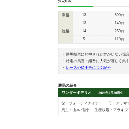
払戻金
13
590
単勝
円
13
140
円
14
250
複勝
円
5
110
円
・
勝馬投票に的中された方がいない場
・
特定の馬番・組番に人気が著しく集
・
レースや騎手等につく記号
勝馬の紹介
ワンダーポデリオ
2004年2月29日生
父：フォーティナイナー
母：アラマ
馬主：山本 信行
生産牧場：アラキフ