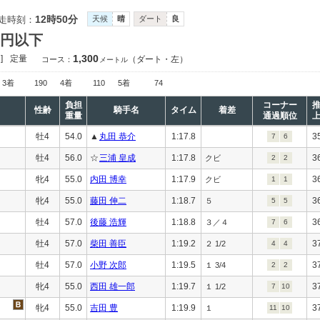
12時50分
走時刻：
天候
晴
ダート
良
万円以下
1,300
]
定量
（ダート・左）
コース：
メートル
3着
190
4着
110
5着
74
負担
コーナー
性齢
騎手名
タイム
着差
重量
通過順位
牡4
54.0
▲
丸田 恭介
1:17.8
3
7
6
牡4
56.0
☆
三浦 皇成
1:17.8
3
クビ
2
2
牝4
55.0
内田 博幸
1:17.9
3
クビ
1
1
牝4
55.0
藤田 伸二
1:18.7
3
５
5
5
牡4
57.0
後藤 浩輝
1:18.8
3
３／４
7
6
牡4
57.0
柴田 善臣
1:19.2
3
２ 1/2
4
4
牡4
57.0
小野 次郎
1:19.5
3
１ 3/4
2
2
牝4
55.0
西田 雄一郎
1:19.7
3
１ 1/2
7
10
牝4
55.0
吉田 豊
1:19.9
3
１
11
10