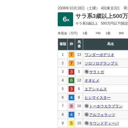
発
2008年10月18日（土曜） 4回東京3日
サラ系3歳以上500
サラ系3歳以上
500万円以下
[指定
本賞金
（万円）
1着
740
2着
300
馬
着順
枠
馬名
番
1
13
ワンダーポデリオ
2
14
ソロソログランプリ
3
5
サラトガ
4
12
オオヒメ
5
6
エアシャムス
6
8
ヒシマイスター
7
16
トーホウカラブラン
8
7
アルフェラッツ
9
10
サウンドディーバ