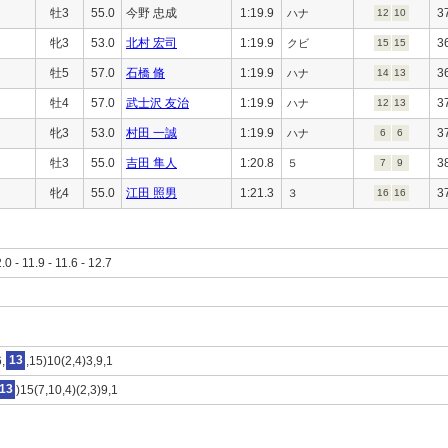
牡3
55.0
今野 忠成
1:19.9
3
ハナ
12
10
牝3
53.0
北村 宏司
1:19.9
3
クビ
15
15
牡5
57.0
石橋 脩
1:19.9
3
ハナ
14
13
牡4
57.0
武士沢 友治
1:19.9
3
ハナ
12
13
牝3
53.0
村田 一誠
1:19.9
3
ハナ
6
6
牡3
55.0
吉田 隼人
1:20.8
3
５
7
9
牝4
55.0
江田 照男
1:21.3
3
３
16
16
2.0 - 11.9 - 11.6 - 12.7
,
13
,15)10(2,4)3,9,1
13
)15(7,10,4)(2,3)9,1