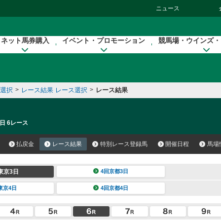
ニュース
ネット馬券購入
イベント・プロモーション
競馬場・ウインズ・
催選択
>
レース結果 レース選択
>
レース結果
日 6レース
払戻金
レース結果
特別レース登録馬
開催日程
馬場
東京3日
4回京都3日
東京4日
4回京都4日