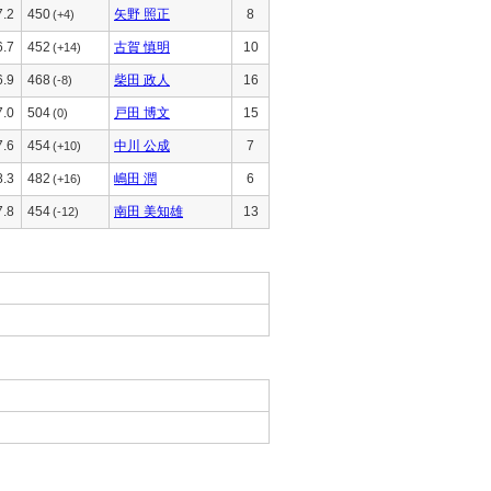
7.2
450
矢野 照正
8
(+4)
6.7
452
古賀 慎明
10
(+14)
6.9
468
柴田 政人
16
(-8)
7.0
504
戸田 博文
15
(0)
7.6
454
中川 公成
7
(+10)
8.3
482
嶋田 潤
6
(+16)
7.8
454
南田 美知雄
13
(-12)