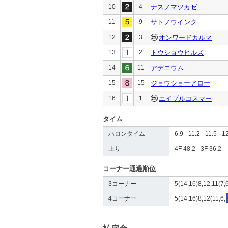
10
4
ナスノマツカゼ
11
9
サトノウインク
12
3
オンワードカルマ
13
2
トウショウヒルズ
14
11
アデニウム
15
15
ジョウショーアロー
16
1
エイブルコスマー
タイム
ハロンタイム
6.9 - 11.2 - 11.5 - 1
上り
4F 48.2 - 3F 36.2
コーナー通過順位
3コーナー
5(14,16)8,12,11(7,6
4コーナー
5(14,16)8,12(11,6,