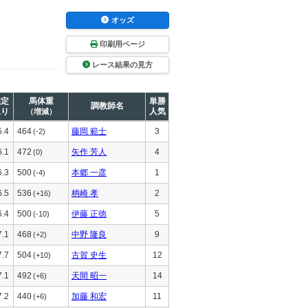
オッズ
印刷用ページ
レース結果の見方
推定
馬体重
単勝
調教師名
上り
人気
（増減）
5.4
464
藤岡 範士
3
(-2)
6.1
472
矢作 芳人
4
(0)
6.3
500
本郷 一彦
1
(-4)
6.5
536
柄崎 孝
2
(+16)
6.4
500
伊藤 正徳
5
(-10)
7.1
468
中野 隆良
9
(+2)
7.7
504
古賀 史生
12
(+10)
7.1
492
天間 昭一
14
(+6)
7.2
440
加藤 和宏
11
(+6)