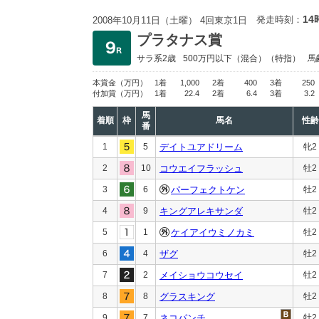
14
発走時刻：
2008年10月11日（土曜） 4回東京1日
プラタナス賞
サラ系2歳
500万円以下
（混合）（特指）
馬
本賞金
（万円）
1着
1,000
2着
400
3着
250
付加賞
（万円）
1着
22.4
2着
6.4
3着
3.2
馬
着順
枠
馬名
性齢
番
1
5
デイトユアドリーム
牝2
2
10
コウエイフラッシュ
牡2
3
6
パーフェクトケン
牡2
4
9
キングアレキサンダ
牡2
5
1
ケイアイウミノカミ
牡2
6
4
ザグ
牡2
7
2
メイショウコウセイ
牡2
8
8
グラスキング
牡2
9
7
ネコパンチ
牡2