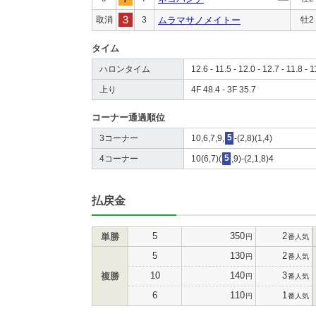
取消
3
ムラマサノメイトー
牡2
タイム
ハロンタイム
12.6 - 11.5 - 12.0 - 12.7 - 11.8 - 1
上り
4F 48.4 - 3F 35.7
コーナー通過順位
3コーナー
10,6,7,9,
5
-(2,8)(1,4)
4コーナー
10(6,7)(
5
,9)-(2,1,8)4
払戻金
5
350
2
単勝
円
番人気
5
130
2
円
番人気
10
140
3
複勝
円
番人気
6
110
1
円
番人気