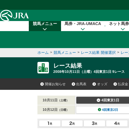
本文へ移動する
競馬メニュー
馬券・JRA-UMACA
ネット馬券
ホーム
>
競馬メニュー
>
レース結果 開催選択
>
レー
レース結果
2008年10月11日（土曜）4回東京1日 9レース
開催お知らせ
出馬表
オッズ
払戻金
10月11日
4回東京1日
（土曜）
10月12日
4回東京2日
（日曜）