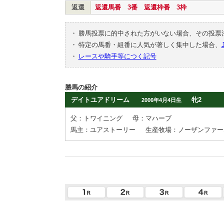
返還
返還馬番 3番 返還枠番 3枠
・
勝馬投票に的中された方がいない場合、その投票
・
特定の馬番・組番に人気が著しく集中した場合、
・
レースや騎手等につく記号
勝馬の紹介
デイトユアドリーム
牝2
2006年4月4日生
父：トワイニング
母：マハーブ
馬主：ユアストーリー
生産牧場：ノーザンファー