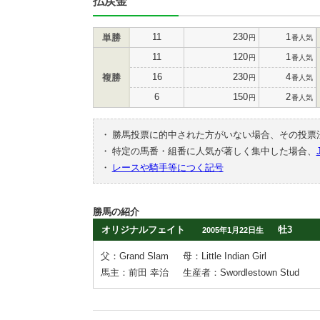
払戻金
11
230
1
単勝
円
番人気
11
120
1
円
番人気
16
230
4
複勝
円
番人気
6
150
2
円
番人気
・
勝馬投票に的中された方がいない場合、その投票
・
特定の馬番・組番に人気が著しく集中した場合、
・
レースや騎手等につく記号
勝馬の紹介
オリジナルフェイト
牡3
2005年1月22日生
父：Grand Slam
母：Little Indian Girl
馬主：前田 幸治
生産者：Swordlestown Stud