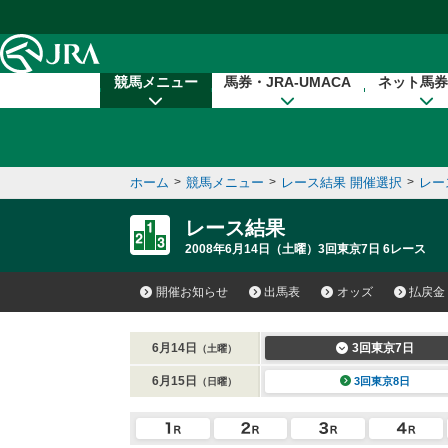
本文へ移動する
競馬メニュー
馬券・JRA-UMACA
ネット馬券
ホーム
>
競馬メニュー
>
レース結果 開催選択
>
レー
レース結果
2008年6月14日（土曜）3回東京7日 6レース
開催お知らせ
出馬表
オッズ
払戻金
6月14日
3回東京7日
（土曜）
6月15日
3回東京8日
（日曜）