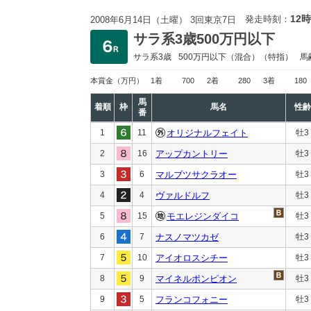
12時
発走時刻：
2008年6月14日（土曜） 3回東京7日
サラ系3歳500万円以下
サラ系3歳
500万円以下
（混合）（特指）
馬
本賞金
（万円）
1着
700
2着
280
3着
180
馬
着順
枠
馬名
性齢
番
1
11
オリジナルフェイト
牡3
2
16
アップカントリー
牡3
3
6
マルブツサクラオー
牡3
4
4
ヴァルドルフ
牡3
5
15
モエレジンダイコ
牡3
6
7
ナスノマツカゼ
牡3
7
10
アイオロスシチー
牡3
8
9
マイネルポンピオン
牡3
9
5
フランコフォニー
牡3