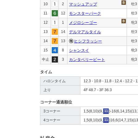
10
2
マッシュアップ
牡3
11
12
モンスターパーク
牡3
12
1
メジロシーゴー
牝3
13
14
デルマアルタイル
牡3
14
13
ヒシフラッシー
牡3
15
8
シャンスイ
牝3
中止
3
カンタベリービート
牝3
タイム
ハロンタイム
12.3 - 10.8 - 11.8 - 12.4 - 12.2 - 1
上り
4F 48.7 - 3F 36.3
コーナー通過順位
3コーナー
1,5(8,10)(9,
11
)-16(6,14,15)(13,
4コーナー
1,5(8,10)(9,
11
)16,6(14,7,15)(1