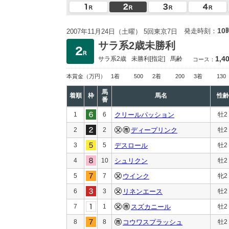
10
発走時刻：
2007年11月24日（土曜） 5回東京7日
サラ系2歳未勝利
1,4
サラ系2歳
未勝利
[指定]
馬齢
コース：
本賞金
（万円）
1着
500
2着
200
3着
130
馬
着順
枠
馬名
性齢
番
1
6
クリールパッション
牡2
2
2
ディープリンク
牡2
3
5
デスロール
牡2
4
10
シュリクン
牡2
5
7
ウインク
牝2
6
3
リネンエース
牡2
7
1
スズカニール
牡2
8
8
コウワスプラッシュ
牡2