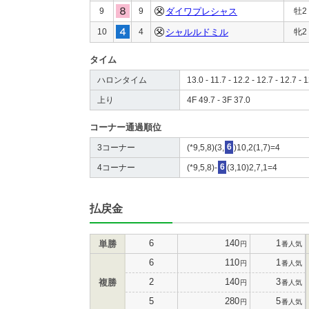
9
9
ダイワプレシャス
牡2
10
4
シャルルドミル
牝2
タイム
ハロンタイム
13.0 - 11.7 - 12.2 - 12.7 - 12.7 - 
上り
4F 49.7 - 3F 37.0
コーナー通過順位
3コーナー
(*9,5,8)(3,
6
)10,2(1,7)=4
4コーナー
(*9,5,8)-
6
(3,10)2,7,1=4
払戻金
6
140
1
単勝
円
番人気
6
110
1
円
番人気
2
140
3
複勝
円
番人気
5
280
5
円
番人気