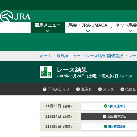
本文へ移動する
競馬メニュー
馬券・JRA-UMACA
ネット馬券
ホーム
>
競馬メニュー
>
レース結果 開催選択
>
レー
レース結果
2007年11月24日（土曜）5回東京7日 2レース
開催お知らせ
出馬表
オッズ
払戻金
11月23日
5回東京9日
（金曜）
11月24日
5回東京7日
（土曜）
11月25日
5回東京8日
（日曜）