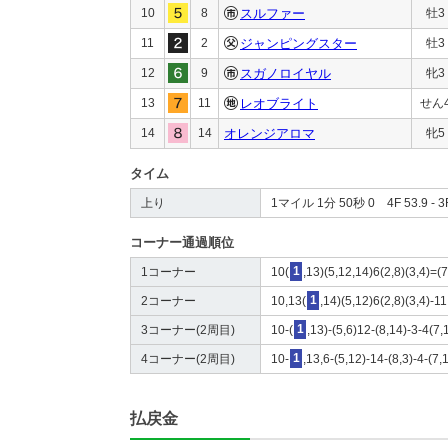
10
8
スルファー
牡3
11
2
ジャンピングスター
牡3
12
9
スガノロイヤル
牝3
13
11
レオブライト
せん
14
14
オレンジアロマ
牝5
タイム
上り
1マイル 1分 50秒 0 4F 53.9 - 3F
コーナー通過順位
1コーナー
10(
1
,13)(5,12,14)6(2,8)(3,4)=(
2コーナー
10,13(
1
,14)(5,12)6(2,8)(3,4)-1
3コーナー(2周目)
10-(
1
,13)-(5,6)12-(8,14)-3-4(7,
4コーナー(2周目)
10-
1
,13,6-(5,12)-14-(8,3)-4-(7
払戻金