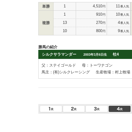
1
4,510
11
単勝
円
番人気
1
910
10
円
番人気
13
270
4
複勝
円
番人気
10
800
9
円
番人気
勝馬の紹介
シルクサラマンダー
牡4
2003年3月6日生
父：ステイゴールド
母：トーワナゴン
馬主：(有)シルクレーシング
生産牧場：村上牧場