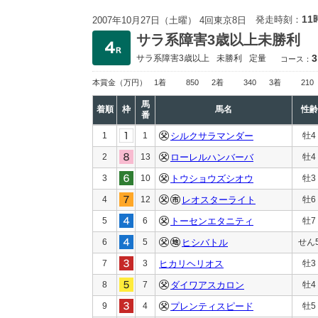
11
発走時刻：
2007年10月27日（土曜） 4回東京8日
サラ系障害3歳以上未勝利
3
サラ系障害3歳以上
未勝利
定量
コース：
本賞金
（万円）
1着
850
2着
340
3着
210
馬
着順
枠
馬名
性齢
番
1
1
シルクサラマンダー
牡4
2
13
ローレルハンバーバ
牡4
3
10
トウショウズシオウ
牡3
4
12
レオスターライト
牡6
5
6
トーセンエタニティ
牡7
6
5
ヒシバトル
せん
7
3
ヒカリヘリオス
牡3
8
7
ダイワアスカロン
牡4
9
4
プレンティスピード
牡5