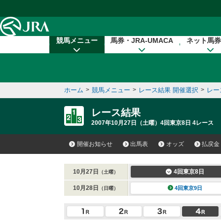
本文へ移動する
競馬メニュー
馬券・JRA-UMACA
ネット馬券
ホーム
>
競馬メニュー
>
レース結果 開催選択
>
レー
レース結果
2007年10月27日（土曜）4回東京8日 4レース
開催お知らせ
出馬表
オッズ
払戻金
10月27日
4回東京8日
（土曜）
10月28日
4回東京9日
（日曜）