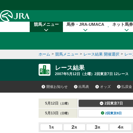
本文へ移動する
競馬メニュー
馬券・JRA-UMACA
ネット馬券
ホーム
>
競馬メニュー
>
レース結果 開催選択
>
レー
レース結果
2007年5月12日（土曜）2回東京7日 12レース
開催お知らせ
出馬表
オッズ
払戻金
5月12日
2回東京7日
（土曜）
5月13日
2回東京8日
（日曜）