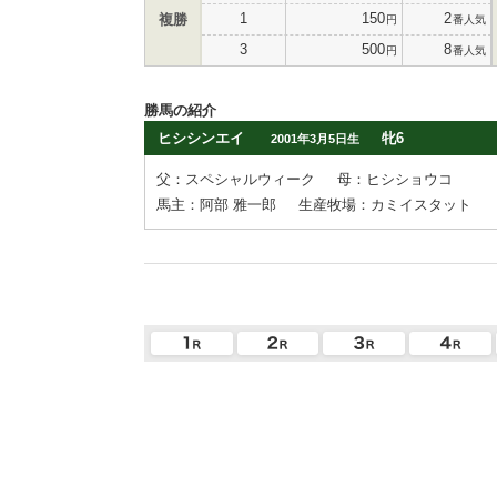
1
150
2
複勝
円
番人気
3
500
8
円
番人気
勝馬の紹介
ヒシシンエイ
牝6
2001年3月5日生
父：スペシャルウィーク
母：ヒシショウコ
馬主：阿部 雅一郎
生産牧場：カミイスタット