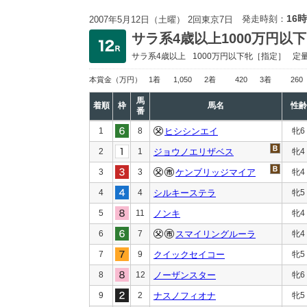
16時
発走時刻：
2007年5月12日（土曜） 2回東京7日
サラ系4歳以上1000万円以下
サラ系4歳以上
1000万円以下
牝［指定］
定
本賞金
（万円）
1着
1,050
2着
420
3着
260
馬
着順
枠
馬名
性齢
番
1
8
ヒシシンエイ
牝6
2
1
ジョウノエリザベス
牝4
3
3
ケンブリッジマイア
牝4
4
4
シルキーステラ
牝5
5
11
ノンキ
牝4
6
7
スマイリングルーラ
牝4
7
9
クイックセイコー
牝5
8
12
ノーザンスター
牝6
9
2
ナスノフィオナ
牝5