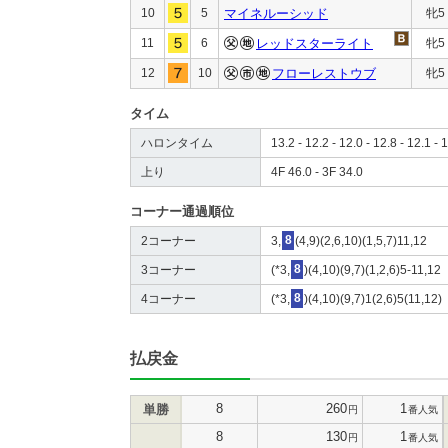
10
5
マイネルーシッド
牝5
11
6
レッドスターライト
牝5
12
10
フローレストウブ
牝5
タイム
ハロンタイム
13.2 - 12.2 - 12.0 - 12.8 - 12.1 - 1
上り
4F 46.0 - 3F 34.0
コーナー通過順位
2コーナー
3,
8
(4,9)(2,6,10)(1,5,7)11,12
3コーナー
(*3,
8
)(4,10)(9,7)(1,2,6)5-11,12
4コーナー
(*3,
8
)(4,10)(9,7)1(2,6)5(11,12)
払戻金
8
260
1
単勝
円
番人気
8
130
1
円
番人気