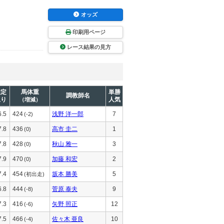
オッズ
印刷用ページ
レース結果の見方
推定
馬体重
単勝
調教師名
上り
人気
（増減）
6.5
424
浅野 洋一郎
7
(-2)
7.8
436
高市 圭二
1
(0)
7.8
428
秋山 雅一
3
(0)
7.9
470
加藤 和宏
2
(0)
7.4
454
坂本 勝美
5
(初出走)
6.8
444
菅原 泰夫
9
(-8)
7.3
416
矢野 照正
12
(-6)
7.5
466
佐々木 亜良
10
(-4)