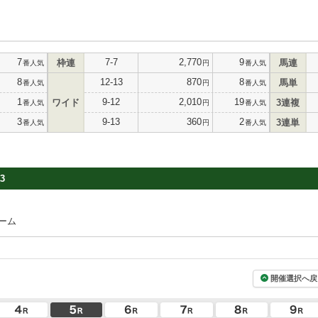
7
7-7
2,770
9
枠連
馬連
番人気
円
番人気
8
12-13
870
8
馬単
番人気
円
番人気
1
9-12
2,010
19
ワイド
3連複
番人気
円
番人気
3
9-13
360
2
3連単
番人気
円
番人気
3
ーム
開催選択へ戻