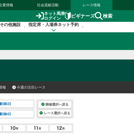
企業情報
社会貢献活動
レース情報
ネット馬券
検索
ビギナーズ
ログイン
その他施設
指定席・入場券ネット予約
情報
今週の注目レース
新潟5日
開催選択へ戻る
レース選択へ戻る
新潟6日