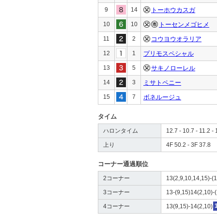
9
14
トーホウカスガ
10
10
トーセンメゴヒメ
11
2
コウヨウオラリア
12
1
プリモスペシャル
13
5
サキノローレル
14
3
ミサトペニー
15
7
ボネルージュ
タイム
ハロンタイム
12.7 - 10.7 - 11.2 - 
上り
4F 50.2 - 3F 37.8
コーナー通過順位
2コーナー
13(2,9,10,14,15)-(1
3コーナー
13-(9,15)14(2,10)-(
4コーナー
13(9,15)-14(2,10)