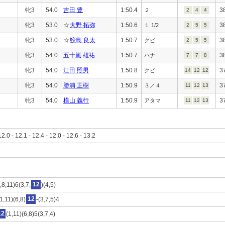
牝3
54.0
吉田 豊
1:50.4
3
２
2
4
4
牝3
53.0
☆
大野 拓弥
1:50.6
3
１ 1/2
2
5
5
牝3
53.0
☆
鮫島 良太
1:50.7
3
クビ
2
5
5
牝3
54.0
五十嵐 雄祐
1:50.7
3
ハナ
7
7
8
牝3
54.0
江田 照男
1:50.8
3
クビ
14
12
12
牝3
54.0
勝浦 正樹
1:50.9
3
３／４
11
12
13
牝3
54.0
横山 義行
1:50.9
3
アタマ
11
12
13
12.0 - 12.1 - 12.4 - 12.0 - 12.6 - 13.2
,8,11)6(3,7,
12
)(4,5)
1,11)(6,8)
12
-(3,7,5)4
12
(1,11)(6,8)5(3,7,4)