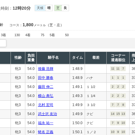
12時20分
走時刻：
天候
晴
芝
良
1,800
齢
（芝・左）
コース：
メートル
3着
130
4着
75
5着
50
負担
コーナー
性齢
騎手名
タイム
着差
重量
通過順位
牝3
54.0
後藤 浩輝
1:48.9
3
11
11
7
牝3
54.0
田中 勝春
1:48.9
3
ハナ
1
1
1
牝3
54.0
藤田 伸二
1:49.1
3
１ 1/2
2
2
2
牝3
54.0
横山 典弘
1:49.3
3
１ 1/4
2
2
2
牝3
54.0
北村 宏司
1:49.9
3
３ 1/2
7
7
8
牝3
54.0
武士沢 友治
1:49.9
3
クビ
14
15
13
牝3
54.0
福永 祐一
1:50.0
3
クビ
7
9
10
牝3
54.0
蛯名 正義
1:50.1
3
１／２
10
9
10