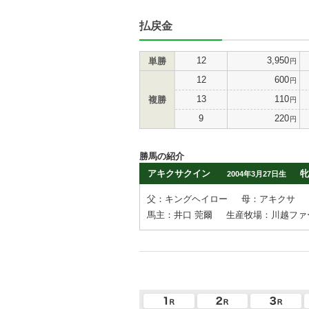
払戻金
12
3,950
単勝
円
12
600
円
13
110
複勝
円
9
220
円
勝馬の紹介
アキクサクイン
牝
2004年3月27日生
父：キングヘイロー
母：アキクサ
馬主：井口 莞爾
生産牧場：川越ファ