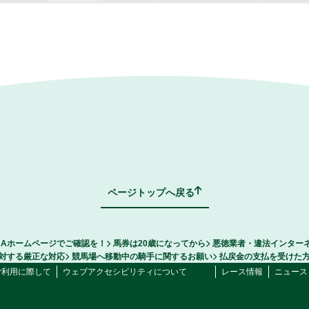
ページトップへ戻る
RAホームページでご確認を！
馬券は20歳になってから
悪徳業者・違法インター
対する厳正な対応
競馬場へ移動中の騎手に関するお願い
払戻金の支払を受けた
ご利用に際して
ウェブアクセシビリティについて
レース情報
ニュース