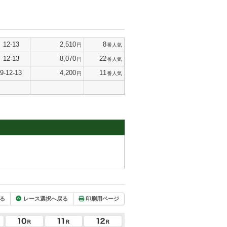
12-13
2,510
8
円
番人気
12-13
8,070
22
円
番人気
9-12-13
4,200
11
円
番人気
る
レース選択へ戻る
印刷用ページ