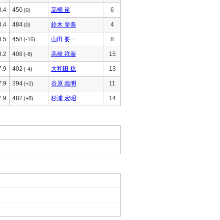
8.4
450
高橋 裕
6
(0)
8.4
484
鈴木 勝美
4
(0)
8.5
458
山田 要一
8
(-16)
8.2
408
高橋 祥泰
15
(-8)
7.9
402
大和田 稔
13
(-4)
7.9
394
谷原 義明
11
(+2)
7.9
482
杉浦 宏昭
14
(+8)