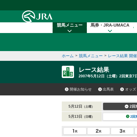
本文へ移動する
競馬メニュー
馬券・JRA-UMACA
ホーム
>
競馬メニュー
>
レース結果 開
レース結果
2007年5月12日（土曜）2回東京7
開催お知らせ
出馬表
オッズ
5月12日
2回
（土曜）
5月13日
2回
（日曜）