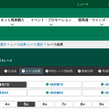
ニュース
ネット馬券購入
イベント・プロモーション
競馬場・ウインズ・
催選択
>
レース結果 レース選択
>
レース結果
日 5レース
払戻金
レース結果
特別レース登録馬
開催日程
馬場
東京7日
3回京都7日
1回
東京8日
3回京都8日
1回