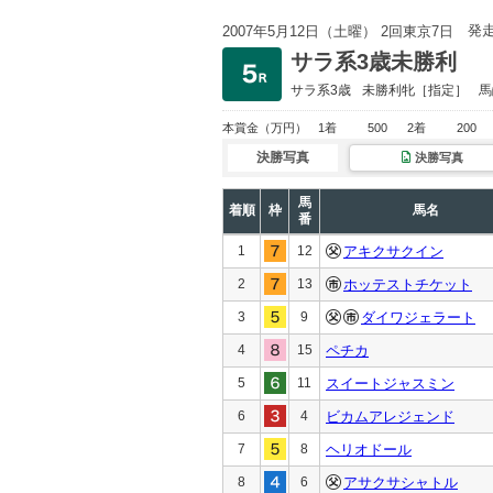
発
2007年5月12日（土曜） 2回東京7日
サラ系3歳未勝利
サラ系3歳
未勝利
牝［指定］
馬
本賞金
（万円）
1着
500
2着
200
決勝写真
決勝写真
馬
着順
枠
馬名
番
1
12
アキクサクイン
2
13
ホッテストチケット
3
9
ダイワジェラート
4
15
ペチカ
5
11
スイートジャスミン
6
4
ビカムアレジェンド
7
8
ヘリオドール
8
6
アサクサシャトル