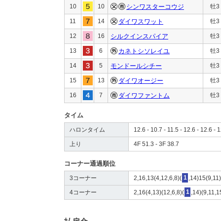
10
10
シンワスターコウジ
牡3
11
14
ダイワスワット
牡3
12
16
シルクインスパイア
牡3
13
6
カネトシソレイユ
牡3
14
5
モンドールシチー
牡3
15
13
ダイワオージー
牡3
16
7
ダイワファントム
牡3
タイム
ハロンタイム
12.6 - 10.7 - 11.5 - 12.6 - 12.6 - 
上り
4F 51.3 - 3F 38.7
コーナー通過順位
3コーナー
2,16,13(4,12,6,8)(
1
,14)15(9,11)
4コーナー
2,16(4,13)(12,6,8)(
1
,14)(9,11,