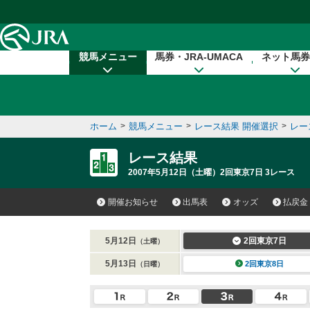
本文へ移動する
競馬メニュー
馬券・JRA-UMACA
ネット馬券
ホーム
>
競馬メニュー
>
レース結果 開催選択
>
レー
レース結果
2007年5月12日（土曜）2回東京7日 3レース
開催お知らせ
出馬表
オッズ
払戻金
5月12日
2回東京7日
（土曜）
5月13日
2回東京8日
（日曜）