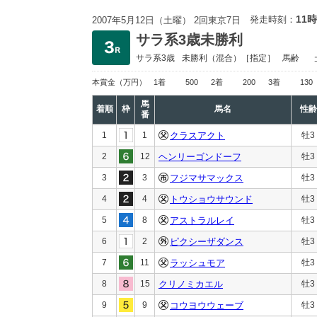
11時
発走時刻：
2007年5月12日（土曜） 2回東京7日
サラ系3歳未勝利
サラ系3歳
未勝利
（混合）［指定］
馬齢
本賞金
（万円）
1着
500
2着
200
3着
130
馬
着順
枠
馬名
性齢
番
1
1
クラスアクト
牡3
2
12
ヘンリーゴンドーフ
牡3
3
3
フジマサマックス
牡3
4
4
トウショウサウンド
牡3
5
8
アストラルレイ
牡3
6
2
ピクシーザダンス
牡3
7
11
ラッシュモア
牡3
8
15
クリノミカエル
牡3
9
9
コウヨウウェーブ
牡3