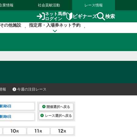
企業情報
社会貢献活動
レース情報
ネット馬券
検索
ビギナーズ
ログイン
その他施設
指定席・入場券ネット予約
情報
今週の注目レース
新潟5日
開催選択へ戻る
レース選択へ戻る
新潟6日