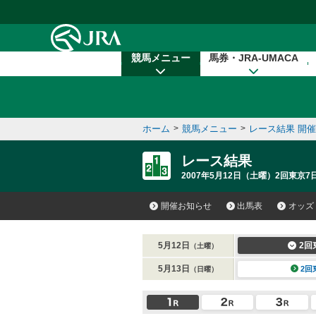
本文へ移動する
競馬メニュー
馬券・JRA-UMACA
ホーム
>
競馬メニュー
>
レース結果 開
レース結果
2007年5月12日（土曜）2回東京7
開催お知らせ
出馬表
オッズ
5月12日
2回
（土曜）
5月13日
2回
（日曜）