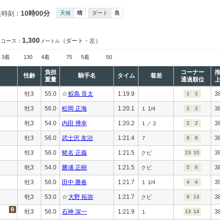
10時00分
走時刻：
天候
晴
ダート
良
1,300
（ダート・左）
コース：
メートル
3着
130
4着
75
5着
50
負担
コーナー
性齢
騎手名
タイム
着差
重量
通過順位
牡3
55.0
☆
鮫島 良太
1:19.9
3
1
1
牡3
56.0
松岡 正海
1:20.1
3
１ 1/4
2
2
牝3
54.0
内田 博幸
1:20.2
3
１／２
2
2
牡3
56.0
武士沢 友治
1:21.4
3
７
9
8
牡3
56.0
蛯名 正義
1:21.5
3
クビ
13
10
牝3
54.0
勝浦 正樹
1:21.5
3
クビ
5
6
牡3
56.0
田中 勝春
1:21.7
3
１ 1/4
4
4
牝3
53.0
☆
大野 拓弥
1:21.7
3
クビ
9
13
牡3
56.0
石神 深一
1:21.9
3
１
13
14