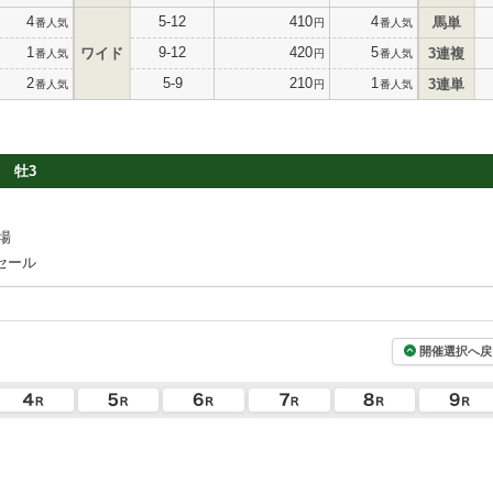
4
5-12
410
4
馬単
番人気
円
番人気
1
9-12
420
5
ワイド
3連複
番人気
円
番人気
2
5-9
210
1
3連単
番人気
円
番人気
牡3
場
セール
開催選択へ戻