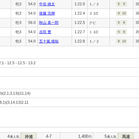
牝3
54.0
中谷 雄太
1:22.0
3
１／２
5
5
牝3
54.0
後藤 浩輝
1:22.4
3
２ 1/2
9
10
牡3
56.0
秋山 真一郎
1:22.5
3
クビ
5
8
牝3
54.0
吉田 豊
1:22.7
3
１ 1/2
5
6
牝3
54.0
五十嵐 雄祐
1:22.8
3
１／２
9
10
2.1 - 12.5 - 12.5 - 13.2
0)(2,1,3,13)(11,14)
(6,1)(3,14,13)2,11
4
4-7
1,400
5
枠連
馬連
番人気
円
番人気