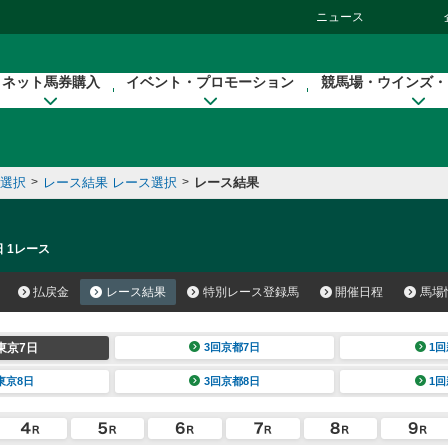
ニュース
ネット馬券購入
イベント・プロモーション
競馬場・ウインズ・
催選択
>
レース結果 レース選択
>
レース結果
日 1レース
払戻金
レース結果
特別レース登録馬
開催日程
馬場
東京7日
3回京都7日
1回
東京8日
3回京都8日
1回