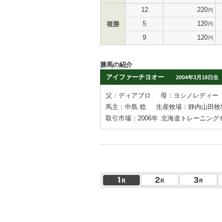
12
220
円
5
120
複勝
円
9
120
円
勝馬の紹介
アイファーチヨオー
2004年3月18日生
父：ディアブロ
母：ヨシノレディー
馬主：中島 稔
生産牧場：静内山田牧
取引市場：2006年
北海道トレーニング