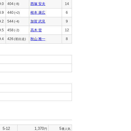
9.0
404
西塚 安夫
14
(-8)
8.9
440
根本 康広
6
(+2)
9.2
544
加賀 武見
9
(-4)
9.5
458
高木 登
12
(-2)
9.4
426
秋山 雅一
8
(初出走)
5-12
1,370
5
円
番人気