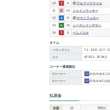
10
4
アルファスマイル
11
13
シャインウッキー
12
6
ヤマノフェロー
13
10
シーズンインザサン
14
3
ベニノユカ
タイム
ハロンタイム
7.1 - 10.8 - 11.7 - 1
上り
4F 50.3 - 3F 38.2
コーナー通過順位
3コーナー
12
(5,9)-8-(6,4,7,1
4コーナー
12
(5,9)-8-4(7,10)
払戻金
12
930
単勝
円