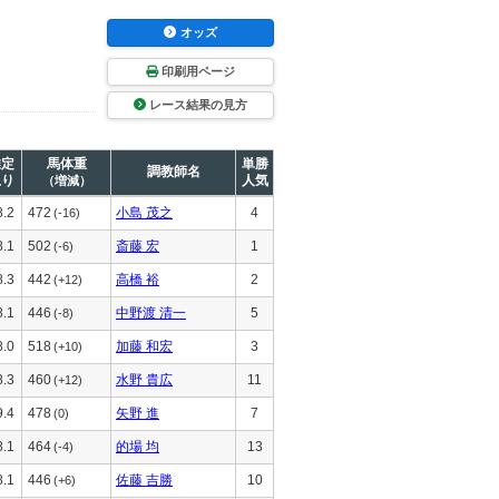
オッズ
印刷用ページ
レース結果の見方
推定
馬体重
単勝
調教師名
上り
人気
（増減）
8.2
472
小島 茂之
4
(-16)
8.1
502
斎藤 宏
1
(-6)
8.3
442
高橋 裕
2
(+12)
8.1
446
中野渡 清一
5
(-8)
8.0
518
加藤 和宏
3
(+10)
8.3
460
水野 貴広
11
(+12)
9.4
478
矢野 進
7
(0)
8.1
464
的場 均
13
(-4)
8.1
446
佐藤 吉勝
10
(+6)