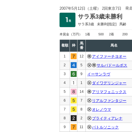
発
2007年5月12日（土曜） 2回東京7日
サラ系3歳未勝利
サラ系3歳
未勝利
[指定]
馬齢
本賞金
（万円）
1着
500
2着
200
馬
着順
枠
馬名
番
1
12
アイファーチヨオー
2
5
サルバドールボス
3
9
イーサンラヴ
4
1
ダイワデリンジャー
5
14
アリマフェニックス
6
7
リアルファンタジー
7
8
オレノウマ
8
2
ブライティアレナ
9
11
バトルソニック