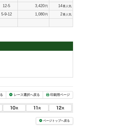
12-5
3,420
14
円
番人気
5-9-12
1,080
2
円
番人気
る
レース選択へ戻る
印刷用ページ
ページトップへ戻る