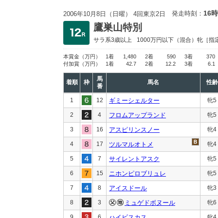
16時
発走時刻：
2006年10月8日（日曜） 4回東京2日
鷹巣山特別
サラ系3歳以上
1000万円以下
（混合）牝［指
本賞金
（万円）
1着
1,480
2着
590
3着
370
付加賞
（万円）
1着
42.7
2着
12.2
3着
6.1
馬
着順
枠
馬名
性齢
番
1
12
ギミーシェルター
牝5
2
4
フロムアップランド
牝5
3
16
アスピリンスノー
牝4
4
17
ツルマルオトメ
牝4
5
7
サイレントアスク
牝5
6
15
ニホンピロブリュレ
牝5
7
8
アイスドール
牝3
8
3
ミュゲドボヌール
牝6
9
6
ハイビスカス
牝4