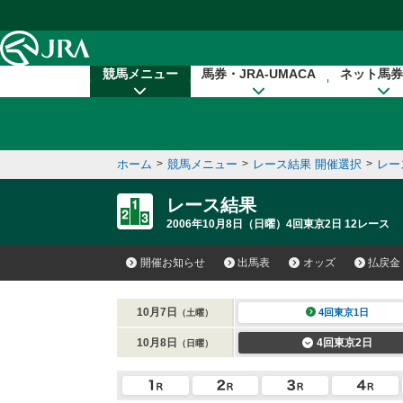
本文へ移動する
競馬メニュー
馬券・JRA-UMACA
ネット馬券
ホーム
>
競馬メニュー
>
レース結果 開催選択
>
レー
レース結果
2006年10月8日（日曜）4回東京2日 12レース
開催お知らせ
出馬表
オッズ
払戻金
10月7日
4回東京1日
（土曜）
10月8日
4回東京2日
（日曜）