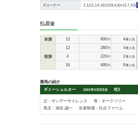
4コーナー
2,1(11,14,16)15(9,4,8)=(3,7,10)
払戻金
12
800
4
単勝
円
番人気
12
280
4
円
番人気
4
220
2
複勝
円
番人気
16
490
8
円
番人気
勝馬の紹介
ギミーシェルター
牝5
2001年4月8日生
父：サンデーサイレンス
母：オークツリー
馬主：池谷 誠一
生産牧場：社台ファーム