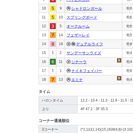
10
9
シャドロンガール
牝6
11
10
スプリングボード
牝6
12
5
オークルーム
牝6
13
14
フェザーレイ
牝5
14
18
デュアルライフ
牝8
15
2
サンデーサンライズ
牝4
16
11
シナーラ
牝4
17
1
ナイキフェイバー
牝6
18
13
エミナ
牝4
タイム
ハロンタイム
12.2 - 10.4 - 11.3 - 11.9 - 11.5 - 1
上り
4F 47.2 - 3F 35.3
コーナー通過順位
3コーナー
(*2,1)(11,14)(15,16)9(4,8)-(3,10)