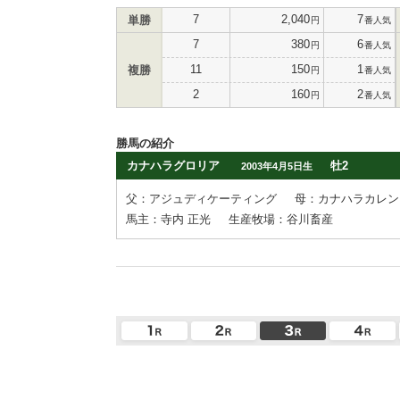
7
2,040
7
単勝
円
番人気
7
380
6
円
番人気
11
150
1
複勝
円
番人気
2
160
2
円
番人気
勝馬の紹介
カナハラグロリア
牡2
2003年4月5日生
父：アジュディケーティング
母：カナハラカレン
馬主：寺内 正光
生産牧場：谷川畜産