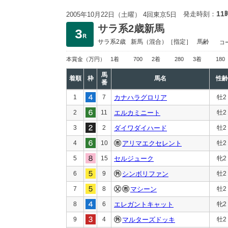
11
発走時刻：
2005年10月22日（土曜） 4回東京5日
サラ系2歳新馬
サラ系2歳
新馬
（混合）［指定］
馬齢
コ
本賞金
（万円）
1着
700
2着
280
3着
180
馬
着順
枠
馬名
性齢
番
1
7
カナハラグロリア
牡2
2
11
エルカミニート
牡2
3
2
ダイワダイハード
牡2
4
10
アリマエクセレント
牡2
5
15
セルジューク
牝2
6
9
シンボリファン
牡2
7
8
マシーン
牡2
8
6
エレガントキャット
牝2
9
4
マルターズドッキ
牡2