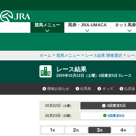
本文へ移動する
競馬メニュー
馬券・JRA-UMACA
ネット馬券
ホーム
>
競馬メニュー
>
レース結果 開催選択
>
レー
レース結果
2005年10月22日（土曜）4回東京5日 3レース
開催お知らせ
出馬表
オッズ
払戻金
10月22日
4回東京5日
（土曜）
10月23日
4回東京6日
（日曜）