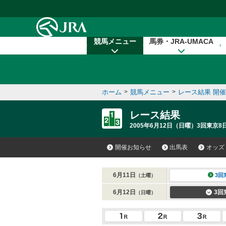
本文へ移動する
競馬メニュー
馬券・JRA-UMACA
ホーム
>
競馬メニュー
>
レース結果 開
レース結果
2005年6月12日（日曜）3回東京8
開催お知らせ
出馬表
オッズ
6月11日
3回
（土曜）
6月12日
3回
（日曜）