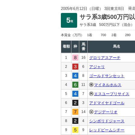
発
2005年6月12日（日曜） 3回東京8日
サラ系3歳500万円
サラ系3歳
500万円以下
（混合）
本賞金
（万円）
1着
700
2着
280
馬
着順
枠
馬名
番
1
16
グロリアスアーチ
2
6
アジャリ
3
8
ゴールドサンセット
4
11
マイネルホルス
5
7
エスユープリサイス
6
3
アドマイヤドゴール
7
14
デジデーリオ
8
4
シンボリドジャース
9
9
レッドビームシチー