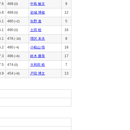
7.6
468
中島 敏文
9
(0)
5.8
468
岩城 博俊
12
(0)
5.1
480
矢野 進
5
(+2)
5.1
490
土田 稔
16
(0)
6.1
476
増沢 末夫
8
(-16)
5.2
480
小桧山 悟
18
(-4)
7.3
496
鈴木 勝美
17
(+6)
7.5
474
大和田 稔
7
(0)
8.9
454
戸田 博文
13
(+8)