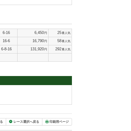
6-16
6,450
25
円
番人気
16-6
16,790
58
円
番人気
6-8-16
131,920
292
円
番人気
る
レース選択へ戻る
印刷用ページ