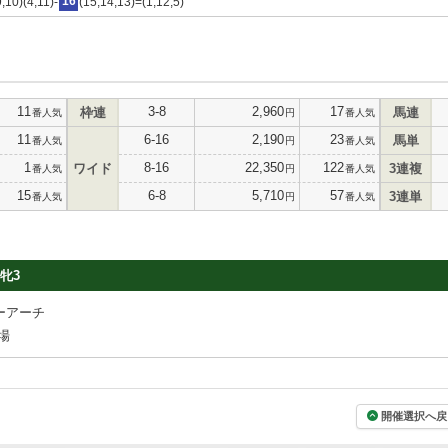
9,10)(4,11)-
16
(15,14,13)=(1,12,5)
11
3-8
2,960
17
枠連
馬連
番人気
円
番人気
11
6-16
2,190
23
馬単
番人気
円
番人気
1
8-16
22,350
122
ワイド
3連複
番人気
円
番人気
15
6-8
5,710
57
3連単
番人気
円
番人気
牝3
ーアーチ
場
開催選択へ戻