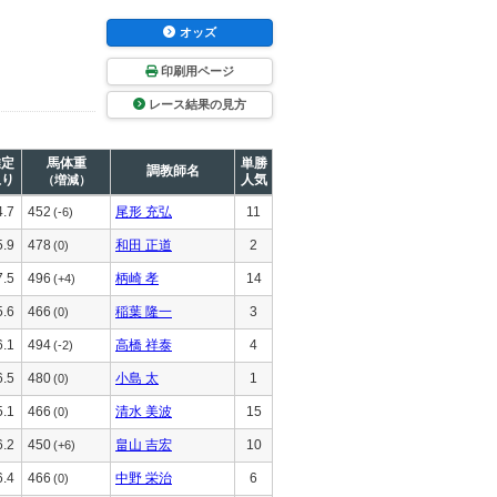
オッズ
印刷用ページ
レース結果の見方
推定
馬体重
単勝
調教師名
上り
人気
（増減）
4.7
452
尾形 充弘
11
(-6)
5.9
478
和田 正道
2
(0)
7.5
496
柄崎 孝
14
(+4)
5.6
466
稲葉 隆一
3
(0)
6.1
494
高橋 祥泰
4
(-2)
6.5
480
小島 太
1
(0)
5.1
466
清水 美波
15
(0)
6.2
450
畠山 吉宏
10
(+6)
6.4
466
中野 栄治
6
(0)