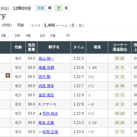
12時20分
走時刻：
天候
晴
芝
良
以下
1,400
（特指）
馬齢
（芝・左）
コース：
メートル
3着
180
4着
110
5着
70
負担
コーナー
性齢
騎手名
タイム
着差
重量
通過順位
牝3
54.0
柴山 雄一
1:22.3
3
12
12
牡3
56.0
後藤 浩輝
1:22.6
3
１ 3/4
6
5
牡3
56.0
田中 剛
1:22.7
3
クビ
1
1
牡3
56.0
内田 博幸
1:22.7
3
クビ
11
10
牡3
56.0
柴田 善臣
1:22.9
3
１
7
7
牡3
56.0
K.デザーモ
1:22.9
3
ハナ
4
3
牡3
53.0
▲
丹内 祐次
1:22.9
3
クビ
14
13
牡3
56.0
蛯名 正義
1:23.3
3
２ 1/2
10
10
牡3
55.0
☆
松岡 正海
1:23.3
3
ハナ
7
7