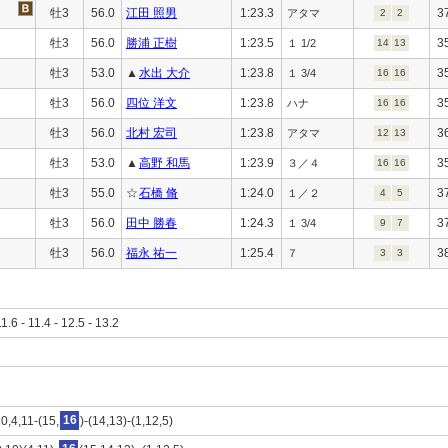
牡3
56.0
江田 照男
1:23.3
3
アタマ
2
2
牡3
56.0
勝浦 正樹
1:23.5
3
１ 1/2
14
13
牡3
53.0
▲
水出 大介
1:23.8
3
１ 3/4
16
16
牡3
56.0
四位 洋文
1:23.8
3
ハナ
16
16
牡3
56.0
北村 宏司
1:23.8
3
アタマ
12
13
牡3
53.0
▲
高野 和馬
1:23.9
3
３／４
16
16
牡3
55.0
☆
石橋 脩
1:24.0
3
１／２
4
5
牡3
56.0
田中 勝春
1:24.3
3
１ 3/4
9
7
牡3
56.0
福永 祐一
1:25.4
3
７
3
3
11.6 - 11.4 - 12.5 - 13.2
0,4,11-(15,
16
)-(14,13)-(1,12,5)