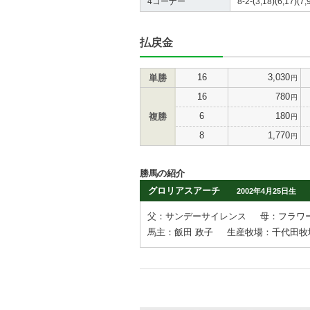
4コーナー
8-2-(3,18)(6,17)(7,
払戻金
16
3,030
単勝
円
16
780
円
6
180
複勝
円
8
1,770
円
勝馬の紹介
グロリアスアーチ
2002年4月25日生
父：サンデーサイレンス
母：フラワ
馬主：飯田 政子
生産牧場：千代田牧