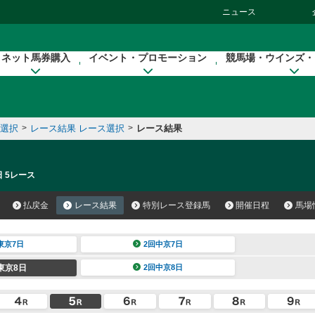
ニュース
ネット馬券購入
イベント・プロモーション
競馬場・ウインズ・
催選択
>
レース結果 レース選択
>
レース結果
日 5レース
払戻金
レース結果
特別レース登録馬
開催日程
馬場
東京7日
2回中京7日
東京8日
2回中京8日