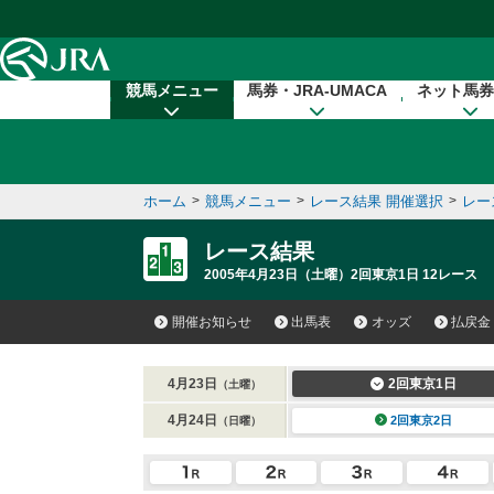
本文へ移動する
競馬メニュー
馬券・JRA-UMACA
ネット馬券
ホーム
>
競馬メニュー
>
レース結果 開催選択
>
レー
レース結果
2005年4月23日（土曜）2回東京1日 12レース
開催お知らせ
出馬表
オッズ
払戻金
4月23日
2回東京1日
（土曜）
4月24日
2回東京2日
（日曜）