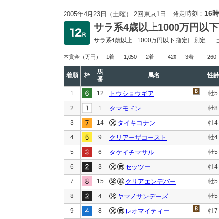
16時
発走時刻：
2005年4月23日（土曜） 2回東京1日
サラ系4歳以上1000万円以下
サラ系4歳以上
1000万円以下
[指定]
別定
本賞金
（万円）
1着
1,050
2着
420
3着
260
馬
着順
枠
馬名
性齢
番
1
12
トウショウギア
牡5
2
1
タマモドン
牡8
3
14
タイキコナン
牡4
4
9
クリアーザコースト
牡4
5
6
タケイチマサル
牡5
6
3
ゼッツー
牡4
7
15
クリアエンデバー
牡5
8
4
ヤマノサンデーズ
牡5
9
8
レオマイティー
牡7