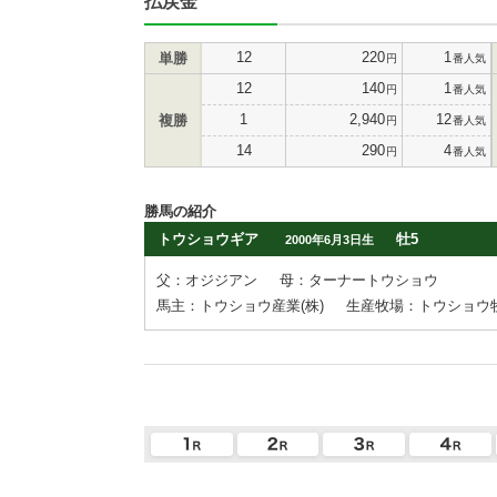
払戻金
12
220
1
単勝
円
番人気
12
140
1
円
番人気
1
2,940
12
複勝
円
番人気
14
290
4
円
番人気
勝馬の紹介
トウショウギア
牡5
2000年6月3日生
父：オジジアン
母：ターナートウショウ
馬主：トウショウ産業(株)
生産牧場：トウショウ