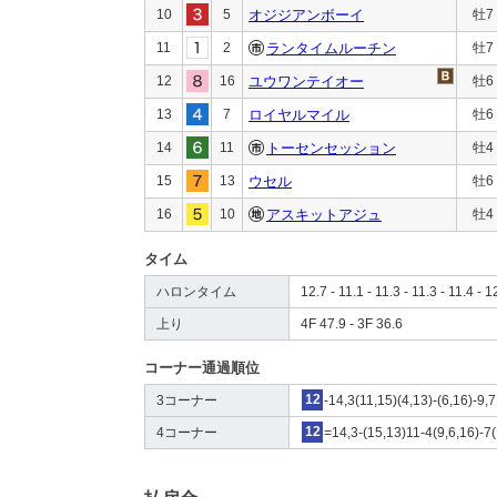
10
5
オジジアンボーイ
牡7
11
2
ランタイムルーチン
牡7
12
16
ユウワンテイオー
牡6
13
7
ロイヤルマイル
牡6
14
11
トーセンセッション
牡4
15
13
ウセル
牡6
16
10
アスキットアジュ
牡4
タイム
ハロンタイム
12.7 - 11.1 - 11.3 - 11.3 - 11.4 - 1
上り
4F 47.9 - 3F 36.6
コーナー通過順位
3コーナー
12
-14,3(11,15)(4,13)-(6,16)-9,7
4コーナー
12
=14,3-(15,13)11-4(9,6,16)-7(