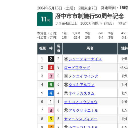
15時
発走時刻：
2004年5月15日（土曜） 2回東京7日
府中市市制施行50周年記念
サラ系4歳以上
1600万円以下
（混合）［指定
本賞金
（万円）
1着
1,800
2着
720
3着
450
付加賞
（万円）
1着
22.4
2着
6.4
3着
3.2
馬
着順
枠
馬名
性齢
番
1
2
シャーディーナイス
牡5
2
3
ロードフラッグ
せん
3
9
テンエイウイング
牝5
4
6
タイキアルファ
牡4
5
4
オペラカスタム
牡5
6
1
オトコノユウジョウ
牡6
7
8
アサクサキニナル
牡5
8
5
ヤマニンスフィアー
牝4
9
7
カフェブリストル
牡5