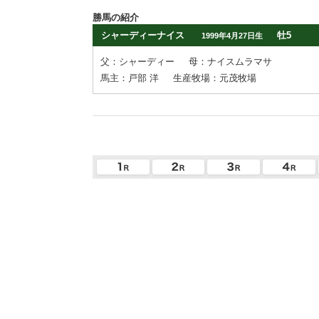
勝馬の紹介
シャーディーナイス
牡5
1999年4月27日生
父：シャーディー
母：ナイスムラマサ
馬主：戸部 洋
生産牧場：元茂牧場