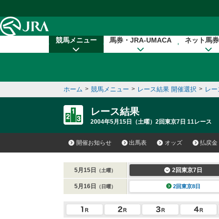
本文へ移動する
競馬メニュー
馬券・JRA-UMACA
ネット馬券
ホーム
>
競馬メニュー
>
レース結果 開催選択
>
レー
レース結果
2004年5月15日（土曜）2回東京7日 11レース
開催お知らせ
出馬表
オッズ
払戻金
5月15日
2回東京7日
（土曜）
5月16日
2回東京8日
（日曜）