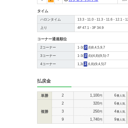
タイム
ハロンタイム
13.3 - 11.0 - 11.3 - 11.6 - 12.1 - 1
上り
4F 47.1 - 3F 34.9
コーナー通過順位
2コーナー
1-3(
2
,6)8,4,5,9,7
3コーナー
1-3(
2
,6)(4,8)(9,5)-7
4コーナー
1,3(
2
,6,8)(9,4,5)7
払戻金
2
1,100
6
単勝
円
番人気
2
320
6
円
番人気
3
250
4
複勝
円
番人気
9
1,740
9
円
番人気