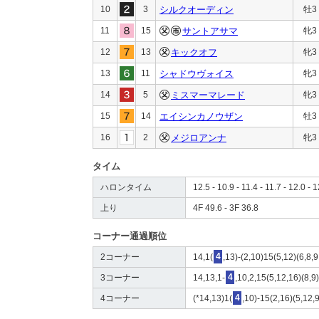
10
3
シルクオーディン
牡3
11
15
サントアサマ
牝3
12
13
キックオフ
牝3
13
11
シャドウヴォイス
牝3
14
5
ミスマーマレード
牝3
15
14
エイシンカノウザン
牡3
16
2
メジロアンナ
牝3
タイム
ハロンタイム
12.5 - 10.9 - 11.4 - 11.7 - 12.0 - 1
上り
4F 49.6 - 3F 36.8
コーナー通過順位
2コーナー
14,1(
4
,13)-(2,10)15(5,12)(6,8,9
3コーナー
14,13,1-
4
,10,2,15(5,12,16)(8,9)
4コーナー
(*14,13)1(
4
,10)-15(2,16)(5,12,9