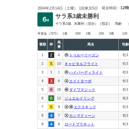
12時
発走時刻：
2004年2月14日（土曜） 1回東京5日
サラ系3歳未勝利
サラ系3歳
未勝利
（混合）［指定］
馬齢
本賞金
（万円）
1着
500
2着
200
3着
130
馬
着順
枠
馬名
性齢
番
1
4
トゥルーリーズン
牡3
2
10
キャピタルフライト
牡3
3
1
ハイパーディライト
牡3
4
6
エイトターボ
牡3
5
16
ダイワマジック
牡3
6
12
ジュエルドリング
牝3
7
9
エクスキック
牡3
8
7
カシマクィーン
牝3
9
8
ロードプラネット
牡3