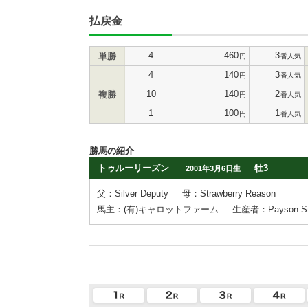
払戻金
4
460
3
単勝
円
番人気
4
140
3
円
番人気
10
140
2
複勝
円
番人気
1
100
1
円
番人気
勝馬の紹介
トゥルーリーズン
牡3
2001年3月6日生
父：Silver Deputy
母：Strawberry Reason
馬主：(有)キャロットファーム
生産者：Payson Stu