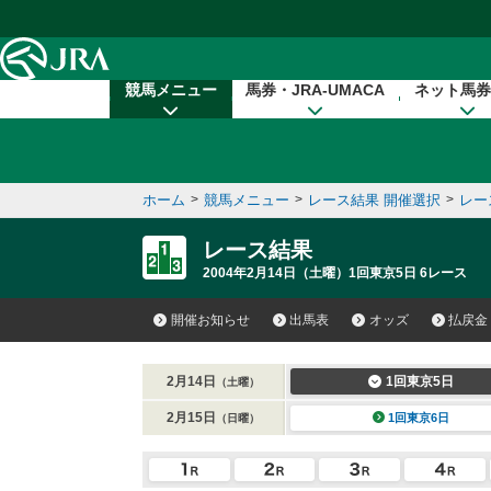
本文へ移動する
競馬メニュー
馬券・JRA-UMACA
ネット馬券
ホーム
>
競馬メニュー
>
レース結果 開催選択
>
レー
レース結果
2004年2月14日（土曜）1回東京5日 6レース
開催お知らせ
出馬表
オッズ
払戻金
2月14日
1回東京5日
（土曜）
2月15日
1回東京6日
（日曜）