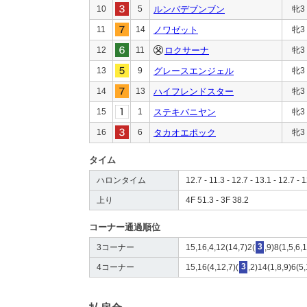
10
5
ルンバデブンブン
牝3
11
14
ノワゼット
牝3
12
11
ロクサーナ
牝3
13
9
グレースエンジェル
牝3
14
13
ハイフレンドスター
牝3
15
1
ステキバニヤン
牝3
16
6
タカオエポック
牝3
タイム
ハロンタイム
12.7 - 11.3 - 12.7 - 13.1 - 12.7 - 
上り
4F 51.3 - 3F 38.2
コーナー通過順位
3コーナー
15,16,4,12(14,7)2(
3
,9)8(1,5,6
4コーナー
15,16(4,12,7)(
3
,2)14(1,8,9)6(5