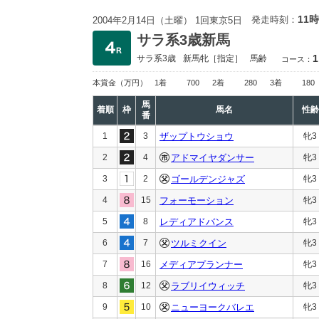
11時
発走時刻：
2004年2月14日（土曜） 1回東京5日
サラ系3歳新馬
1
サラ系3歳
新馬
牝［指定］
馬齢
コース：
本賞金
（万円）
1着
700
2着
280
3着
180
馬
着順
枠
馬名
性齢
番
1
3
ザップトウショウ
牝3
2
4
アドマイヤダンサー
牝3
3
2
ゴールデンジャズ
牝3
4
15
フォーモーション
牝3
5
8
レディアドバンス
牝3
6
7
ツルミクイン
牝3
7
16
メディアプランナー
牝3
8
12
ラブリイウィッチ
牝3
9
10
ニューヨークバレエ
牝3