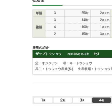
払戻金
3
550
2
単勝
円
番人気
3
140
2
円
番人気
4
100
1
複勝
円
番人気
2
150
3
円
番人気
勝馬の紹介
ザップトウショウ
牝3
2001年5月15日生
父：オジジアン
母：キートウショウ
馬主：トウショウ産業(株)
生産牧場：トウショウ産