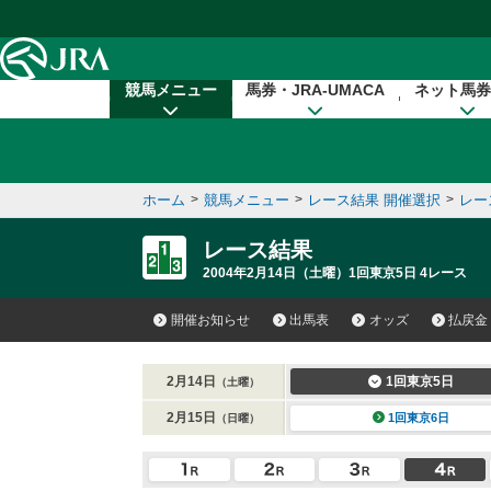
本文へ移動する
競馬メニュー
馬券・JRA-UMACA
ネット馬券
ホーム
>
競馬メニュー
>
レース結果 開催選択
>
レー
レース結果
2004年2月14日（土曜）1回東京5日 4レース
開催お知らせ
出馬表
オッズ
払戻金
2月14日
1回東京5日
（土曜）
2月15日
1回東京6日
（日曜）