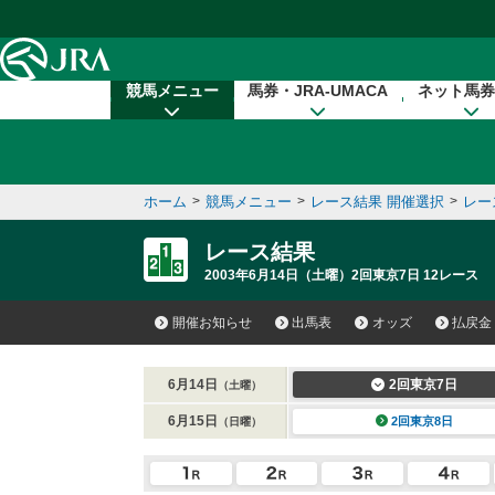
本文へ移動する
競馬メニュー
馬券・JRA-UMACA
ネット馬券
ホーム
>
競馬メニュー
>
レース結果 開催選択
>
レー
レース結果
2003年6月14日（土曜）2回東京7日 12レース
開催お知らせ
出馬表
オッズ
払戻金
6月14日
2回東京7日
（土曜）
6月15日
2回東京8日
（日曜）