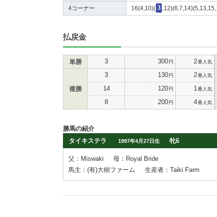
4コーナー
16(4,10)(
3
,12)(6,7,14)(5,13,15
払戻金
3
300
2
単勝
円
番人気
3
130
2
円
番人気
14
120
1
複勝
円
番人気
8
200
4
円
番人気
勝馬の紹介
タイキステラ
牝6
1997年4月27日生
父：Miswaki
母：Royal Bride
馬主：(有)大樹ファーム
生産者：Taiki Farm