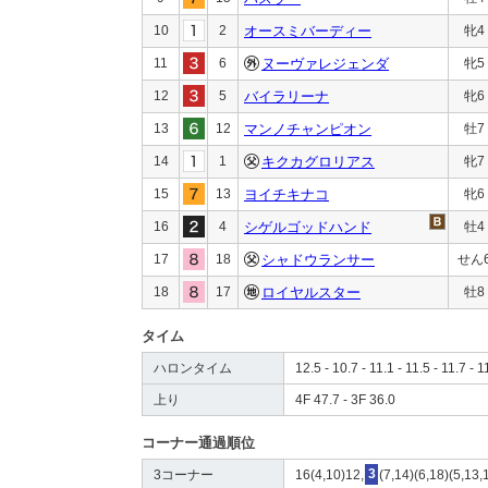
10
2
オースミバーディー
牝4
11
6
ヌーヴァレジェンダ
牝5
12
5
バイラリーナ
牝6
13
12
マンノチャンピオン
牡7
14
1
キクカグロリアス
牝7
15
13
ヨイチキナコ
牝6
16
4
シゲルゴッドハンド
牡4
17
18
シャドウランサー
せん
18
17
ロイヤルスター
牡8
タイム
ハロンタイム
12.5 - 10.7 - 11.1 - 11.5 - 11.7 - 1
上り
4F 47.7 - 3F 36.0
コーナー通過順位
3コーナー
16(4,10)12,
3
(7,14)(6,18)(5,13,