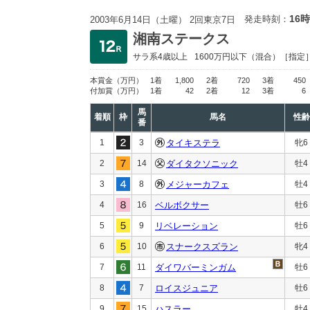
16時
発走時刻：
2003年6月14日（土曜） 2回東京7日
湘南ステークス
サラ系4歳以上
1600万円以下
（混合）［指定
本賞金
（万円）
1着
1,800
2着
720
3着
450
付加賞
（万円）
1着
42
2着
12
3着
6
馬
着順
枠
馬名
性齢
番
1
3
タイキステラ
牝6
2
14
ダイタクソニック
牡4
3
8
メジャーカフェ
牡4
4
16
ベルボクサー
牡6
5
9
リベレーション
牡6
6
10
スナークスズラン
牝4
7
11
ダイワバーミンガム
牡6
8
7
ロイスジュニア
牡6
9
15
ハスラー
牡4